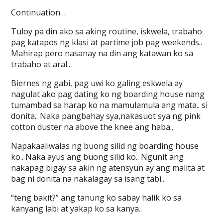
Continuation…
Tuloy pa din ako sa aking routine, iskwela, trabaho
pag katapos ng klasi at partime job pag weekends..
Mahirap pero nasanay na din ang katawan ko sa
trabaho at aral..
Biernes ng gabi, pag uwi ko galing eskwela ay
nagulat ako pag dating ko ng boarding house nang
tumambad sa harap ko na mamulamula ang mata.. si
donita.. Naka pangbahay sya,nakasuot sya ng pink
cotton duster na above the knee ang haba..
Napakaaliwalas ng buong silid ng boarding house
ko.. Naka ayus ang buong silid ko.. Ngunit ang
nakapag bigay sa akin ng atensyun ay ang malita at
bag ni donita na nakalagay sa isang tabi..
“teng bakit?” ang tanung ko sabay halik ko sa
kanyang labi at yakap ko sa kanya..