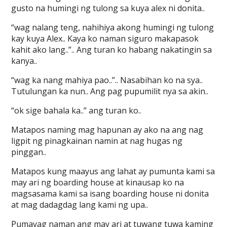
gusto na humingi ng tulong sa kuya alex ni donita..
“wag nalang teng, nahihiya akong humingi ng tulong
kay kuya Alex.. Kaya ko naman siguro makapasok
kahit ako lang..”.. Ang turan ko habang nakatingin sa
kanya..
“wag ka nang mahiya pao..”.. Nasabihan ko na sya..
Tutulungan ka nun.. Ang pag pupumilit nya sa akin..
“ok sige bahala ka..” ang turan ko..
Matapos naming mag hapunan ay ako na ang nag
ligpit ng pinagkainan namin at nag hugas ng
pinggan..
Matapos kung maayus ang lahat ay pumunta kami sa
may ari ng boarding house at kinausap ko na
magsasama kami sa isang boarding house ni donita
at mag dadagdag lang kami ng upa..
Pumayag naman ang may ari at tuwang tuwa kaming