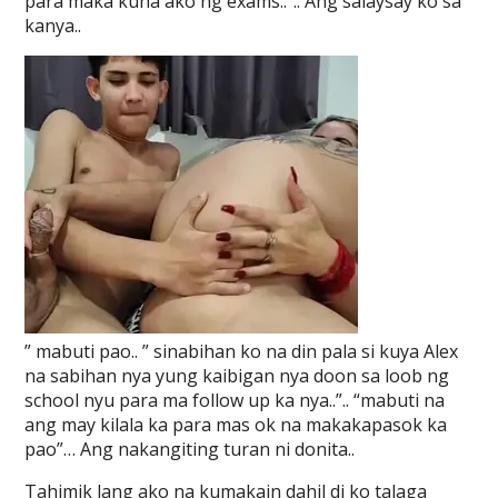
para maka kuha ako ng exams..”.. Ang salaysay ko sa
kanya..
” mabuti pao.. ” sinabihan ko na din pala si kuya Alex
na sabihan nya yung kaibigan nya doon sa loob ng
school nyu para ma follow up ka nya..”.. “mabuti na
ang may kilala ka para mas ok na makakapasok ka
pao”… Ang nakangiting turan ni donita..
Tahimik lang ako na kumakain dahil di ko talaga