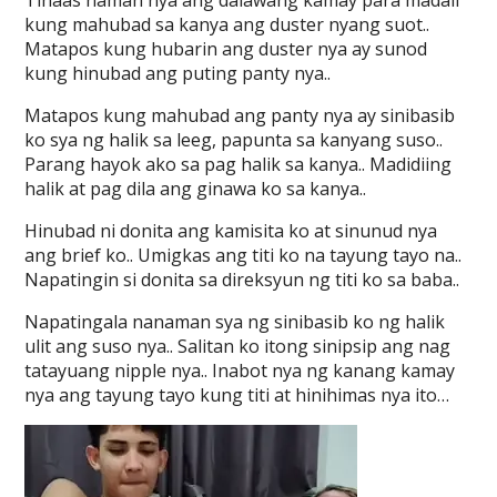
Tinaas naman nya ang dalawang kamay para madali
kung mahubad sa kanya ang duster nyang suot..
Matapos kung hubarin ang duster nya ay sunod
kung hinubad ang puting panty nya..
Matapos kung mahubad ang panty nya ay sinibasib
ko sya ng halik sa leeg, papunta sa kanyang suso..
Parang hayok ako sa pag halik sa kanya.. Madidiing
halik at pag dila ang ginawa ko sa kanya..
Hinubad ni donita ang kamisita ko at sinunud nya
ang brief ko.. Umigkas ang titi ko na tayung tayo na..
Napatingin si donita sa direksyun ng titi ko sa baba..
Napatingala nanaman sya ng sinibasib ko ng halik
ulit ang suso nya.. Salitan ko itong sinipsip ang nag
tatayuang nipple nya.. Inabot nya ng kanang kamay
nya ang tayung tayo kung titi at hinihimas nya ito…