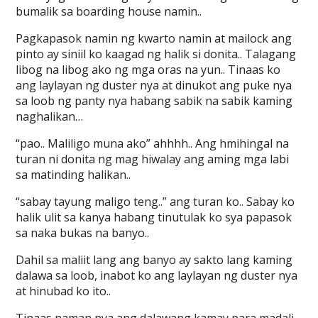
bumalik sa boarding house namin..
Pagkapasok namin ng kwarto namin at mailock ang
pinto ay siniil ko kaagad ng halik si donita.. Talagang
libog na libog ako ng mga oras na yun.. Tinaas ko
ang laylayan ng duster nya at dinukot ang puke nya
sa loob ng panty nya habang sabik na sabik kaming
naghalikan…
“pao.. Maliligo muna ako” ahhhh.. Ang hmihingal na
turan ni donita ng mag hiwalay ang aming mga labi
sa matinding halikan..
“sabay tayung maligo teng..” ang turan ko.. Sabay ko
halik ulit sa kanya habang tinutulak ko sya papasok
sa naka bukas na banyo..
Dahil sa maliit lang ang banyo ay sakto lang kaming
dalawa sa loob, inabot ko ang laylayan ng duster nya
at hinubad ko ito..