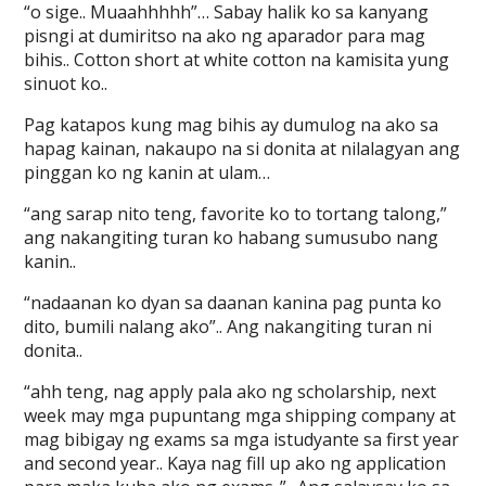
“o sige.. Muaahhhhh”… Sabay halik ko sa kanyang
pisngi at dumiritso na ako ng aparador para mag
bihis.. Cotton short at white cotton na kamisita yung
sinuot ko..
Pag katapos kung mag bihis ay dumulog na ako sa
hapag kainan, nakaupo na si donita at nilalagyan ang
pinggan ko ng kanin at ulam…
“ang sarap nito teng, favorite ko to tortang talong,”
ang nakangiting turan ko habang sumusubo nang
kanin..
“nadaanan ko dyan sa daanan kanina pag punta ko
dito, bumili nalang ako”.. Ang nakangiting turan ni
donita..
“ahh teng, nag apply pala ako ng scholarship, next
week may mga pupuntang mga shipping company at
mag bibigay ng exams sa mga istudyante sa first year
and second year.. Kaya nag fill up ako ng application