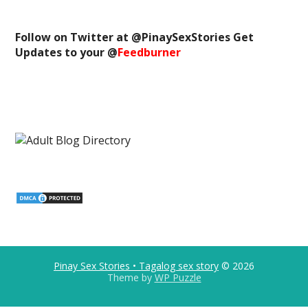
Follow on Twitter at @
PinaySexStories
Get
Updates to your @
Feedburner
Pinay Sex Stories • Tagalog sex story
© 2026
Theme by
WP Puzzle