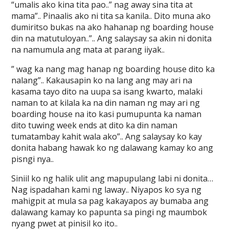
“umalis ako kina tita pao..” nag away sina tita at
mama”.. Pinaalis ako ni tita sa kanila.. Dito muna ako
dumiritso bukas na ako hahanap ng boarding house
din na matutuloyan..”.. Ang salaysay sa akin ni donita
na namumula ang mata at parang iiyak..
” wag ka nang mag hanap ng boarding house dito ka
nalang”.. Kakausapin ko na lang ang may ari na
kasama tayo dito na uupa sa isang kwarto, malaki
naman to at kilala ka na din naman ng may ari ng
boarding house na ito kasi pumupunta ka naman
dito tuwing week ends at dito ka din naman
tumatambay kahit wala ako”.. Ang salaysay ko kay
donita habang hawak ko ng dalawang kamay ko ang
pisngi nya..
Siniil ko ng halik ulit ang mapupulang labi ni donita…
Nag ispadahan kami ng laway.. Niyapos ko sya ng
mahigpit at mula sa pag kakayapos ay bumaba ang
dalawang kamay ko papunta sa pingi ng maumbok
nyang pwet at pinisil ko ito..