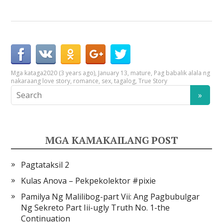
Mga kataga
2020 (3 years ago)
,
January 13
,
mature
,
Pag babalik alala ng
nakaraang love story
,
romance
,
sex
,
tagalog
,
True Story
MGA KAMAKAILANG POST
Pagtataksil 2
Kulas Anova – Pekpekolektor #pixie
Pamilya Ng Malilibog-part Vii: Ang Pagbubulgar
Ng Sekreto Part Iii-ugly Truth No. 1-the
Continuation