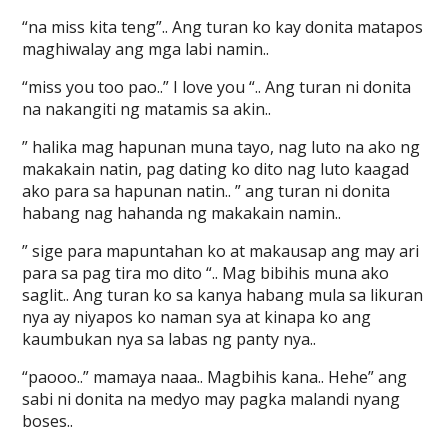
“na miss kita teng”.. Ang turan ko kay donita matapos
maghiwalay ang mga labi namin..
“miss you too pao..” I love you “.. Ang turan ni donita
na nakangiti ng matamis sa akin..
” halika mag hapunan muna tayo, nag luto na ako ng
makakain natin, pag dating ko dito nag luto kaagad
ako para sa hapunan natin.. ” ang turan ni donita
habang nag hahanda ng makakain namin..
” sige para mapuntahan ko at makausap ang may ari
para sa pag tira mo dito “.. Mag bibihis muna ako
saglit.. Ang turan ko sa kanya habang mula sa likuran
nya ay niyapos ko naman sya at kinapa ko ang
kaumbukan nya sa labas ng panty nya..
“paooo..” mamaya naaa.. Magbihis kana.. Hehe” ang
sabi ni donita na medyo may pagka malandi nyang
boses..