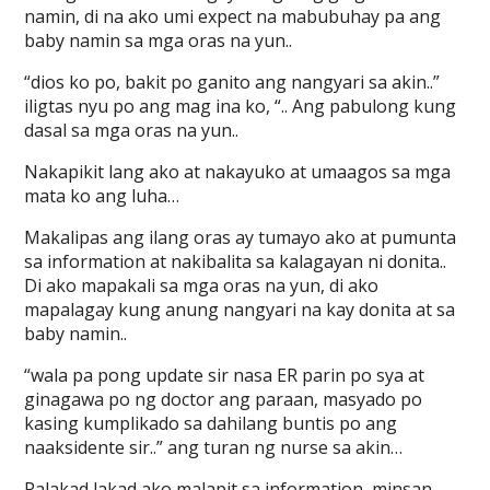
namin, di na ako umi expect na mabubuhay pa ang
baby namin sa mga oras na yun..
“dios ko po, bakit po ganito ang nangyari sa akin..”
iligtas nyu po ang mag ina ko, “.. Ang pabulong kung
dasal sa mga oras na yun..
Nakapikit lang ako at nakayuko at umaagos sa mga
mata ko ang luha…
Makalipas ang ilang oras ay tumayo ako at pumunta
sa information at nakibalita sa kalagayan ni donita..
Di ako mapakali sa mga oras na yun, di ako
mapalagay kung anung nangyari na kay donita at sa
baby namin..
“wala pa pong update sir nasa ER parin po sya at
ginagawa po ng doctor ang paraan, masyado po
kasing kumplikado sa dahilang buntis po ang
naaksidente sir..” ang turan ng nurse sa akin…
Palakad lakad ako malapit sa information, minsan