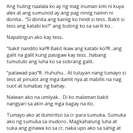
Ang huling naalala ko ay ng mag inuman kmi ni kuya
alex at ang sumunod ay ang pag niniig namin ni
donita… “Si donita ang kaniig ko hindi si tess.. Bakit si
tess ang katabi ko?” ang bulong ko sa sarili ko…
Napalingun ako kay tess..
“bakit nandito ka?!!! Bakit ikaw ang katabi ko?!!!…ang
galit na galit kung pasigaw kay tess…habang
tumutulo ang luha ko sa sobrang galit..
“patawad pao”!!!.. Huhuhu… At tuluyan nang tumayo si
tess at pinulot ang mga damit nya at mabilis na nag
suot at lumabas ng bahay..
Naiwan ako na umiiyak… Di ko malaman bakit
nangyari sa akin ang mga bagay na ito..
Tumayo ako at dumiritso sa cr para sumuka.. Sumuka
ako ng sumuka sa inudoro.. Magkahalung luha at
suka ang ginawa ko sa cr, naka upo ako sa sahig at