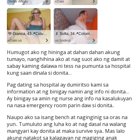
Humugot ako ng hininga at dahan dahan akung
tumayo, nanghihina ako at nag suot ako ng damit at
sabay kaming dalawa ni tess na pumunta sa hospital
kung saan dinala si donita…
Pag dating sa hospital ay dumiritso kami sa
information at ng binigay namin ang info ni donita…
Ay binigay sa amin ng nurse ang info na kasalukuyan
na nasa emergency room parin daw si donita..
Naupo ako sa isang bench at naginginig sa oras na
yun.. Tumuluto ang luha ko at nag dasal na walang
mangyari kay donita at maka survive sya.. Mas lalo
akung natakot sa kalagayan ng magiging anak