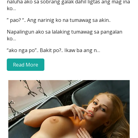
naluha ako sa sobrang galak dahil ligtas ang mag ina
ko…
” pao? “.. Ang narinig ko na tumawag sa akin..
Napalingun ako sa lalaking tumawag sa pangalan
ko…
“ako nga po”.. Bakit po?.. Ikaw ba ang n…
Read More