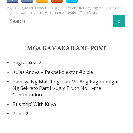
Mga kataga
2020 (3 years ago)
,
January 26
,
mature
,
Pag babalik alaala
ng nakaraang love story
,
romance
,
tagalog
,
True Story
MGA KAMAKAILANG POST
Pagtataksil 2
Kulas Anova – Pekpekolektor #pixie
Pamilya Ng Malilibog-part Vii: Ang Pagbubulgar
Ng Sekreto Part Iii-ugly Truth No. 1-the
Continuation
Bus ‘trip’ With Kuya
Punit 2