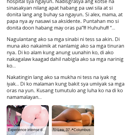
hospital sya ngayun.. Nadisgrasya ang kotse na
sinasakyan nilang apat habang pa uwi sila at si
donita lang ang buhay sa ngayun.. Si alex, mama, at
papa nya ay nasawi sa aksidente.. Puntahan mo si
donita doon habang may oras pa”!!! Huhuhu!!! “…
Nagulantang ako sa mga sinabi ni tess sa akin.. Di
muna ako nakaimik at nanlamig ako sa mga tinuran
nya.. Di ko alam kung anung uunahin ko, di ako
nakagalaw kaagad dahil nabigla ako sa mga narinig
ko…
Nakatingin lang ako sa mukha ni tess na iyak ng
iyak… Di ko malaman kung bakit sya umiiyak sa mga
oras na yun.. Kusang tumutulo ang luha ko na di ko
namamalayan…