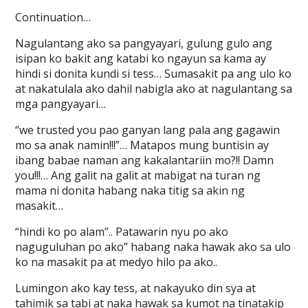
Continuation…
Nagulantang ako sa pangyayari, gulung gulo ang
isipan ko bakit ang katabi ko ngayun sa kama ay
hindi si donita kundi si tess… Sumasakit pa ang ulo ko
at nakatulala ako dahil nabigla ako at nagulantang sa
mga pangyayari…
“we trusted you pao ganyan lang pala ang gagawin
mo sa anak namin!!!”… Matapos mung buntisin ay
ibang babae naman ang kakalantariin mo?!! Damn
you!!!… Ang galit na galit at mabigat na turan ng
mama ni donita habang naka titig sa akin ng
masakit…
“hindi ko po alam”.. Patawarin nyu po ako
naguguluhan po ako” habang naka hawak ako sa ulo
ko na masakit pa at medyo hilo pa ako..
Lumingon ako kay tess, at nakayuko din sya at
tahimik sa tabi at naka hawak sa kumot na tinatakip