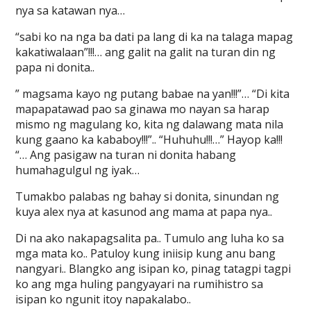
nya sa katawan nya…
“sabi ko na nga ba dati pa lang di ka na talaga mapag
kakatiwalaan”!!!… ang galit na galit na turan din ng
papa ni donita..
” magsama kayo ng putang babae na yan!!!”… “Di kita
mapapatawad pao sa ginawa mo nayan sa harap
mismo ng magulang ko, kita ng dalawang mata nila
kung gaano ka kababoy!!!”.. “Huhuhu!!!…” Hayop ka!!!
“… Ang pasigaw na turan ni donita habang
humahagulgul ng iyak…
Tumakbo palabas ng bahay si donita, sinundan ng
kuya alex nya at kasunod ang mama at papa nya..
Di na ako nakapagsalita pa.. Tumulo ang luha ko sa
mga mata ko.. Patuloy kung iniisip kung anu bang
nangyari.. Blangko ang isipan ko, pinag tatagpi tagpi
ko ang mga huling pangyayari na rumihistro sa
isipan ko ngunit itoy napakalabo..