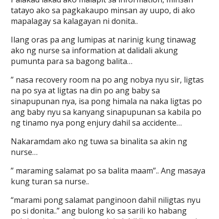
tatayo ako sa pagkakaupo minsan ay uupo, di ako
mapalagay sa kalagayan ni donita..
Ilang oras pa ang lumipas at narinig kung tinawag
ako ng nurse sa information at dalidali akung
pumunta para sa bagong balita…
” nasa recovery room na po ang nobya nyu sir, ligtas
na po sya at ligtas na din po ang baby sa
sinapupunan nya, isa pong himala na naka ligtas po
ang baby nyu sa kanyang sinapupunan sa kabila po
ng tinamo nya pong enjury dahil sa accidente…
Nakaramdam ako ng tuwa sa binalita sa akin ng
nurse…
” maraming salamat po sa balita maam”.. Ang masaya
kung turan sa nurse..
“marami pong salamat panginoon dahil niligtas nyu
po si donita..” ang bulong ko sa sarili ko habang