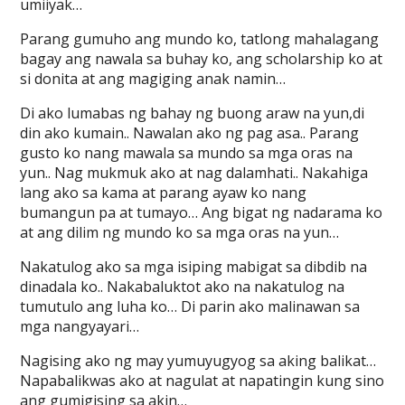
umiiyak…
Parang gumuho ang mundo ko, tatlong mahalagang
bagay ang nawala sa buhay ko, ang scholarship ko at
si donita at ang magiging anak namin…
Di ako lumabas ng bahay ng buong araw na yun,di
din ako kumain.. Nawalan ako ng pag asa.. Parang
gusto ko nang mawala sa mundo sa mga oras na
yun.. Nag mukmuk ako at nag dalamhati.. Nakahiga
lang ako sa kama at parang ayaw ko nang
bumangun pa at tumayo… Ang bigat ng nadarama ko
at ang dilim ng mundo ko sa mga oras na yun…
Nakatulog ako sa mga isiping mabigat sa dibdib na
dinadala ko.. Nakabaluktot ako na nakatulog na
tumutulo ang luha ko… Di parin ako malinawan sa
mga nangyayari…
Nagising ako ng may yumuyugyog sa aking balikat…
Napabalikwas ako at nagulat at napatingin kung sino
ang gumigising sa akin…