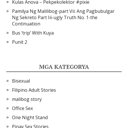
Kulas Anova – Pekpekolektor #pixie
Pamilya Ng Malilibog-part Vii: Ang Pagbubulgar
Ng Sekreto Part Iii-ugly Truth No. 1-the
Continuation
Bus ‘trip’ With Kuya
Punit 2
MGA KATEGORYA
Bisexual
Filipino Adult Stories
malibog story
Office Sex
One Night Stand
Pinay Sex Stories