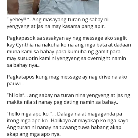
” yehey!!! “.. Ang masayang turan ng sabay ni
yengyeng at jas na may kasama pang apir..
Pagkapasok sa sasakyan ay nag message ako saglit
kay Cynthia na nakuha ko na ang mga bata at dadaan
muna kami sa bahay para kumuha ng gamit para
may susuotin kami ni yengyeng sa overnight namin
sa bahay nya…
Pagkatapos kung mag message ay nag drive na ako
pauwi…
“hi lola”… ang sabay na turan nina yengyeng at jas ng
makita nila si nanay pag dating namin sa bahay..
“hello mga apo ko..”… Dalaga na at magaganda pa
itong mga apo ko.. Halikayo at mayakap ko nga kayo..
Ang turan ni nanay na tuwang tuwa habang akap
akap ang mga apo nya..