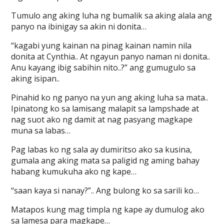
Tumulo ang aking luha ng bumalik sa aking alala ang
panyo na ibinigay sa akin ni donita…
“kagabi yung kainan na pinag kainan namin nila
donita at Cynthia.. At ngayun panyo naman ni donita..
Anu kayang ibig sabihin nito..?” ang gumugulo sa
aking isipan..
Pinahid ko ng panyo na yun ang aking luha sa mata..
Ipinatong ko sa lamisang malapit sa lampshade at
nag suot ako ng damit at nag pasyang magkape
muna sa labas…
Pag labas ko ng sala ay dumiritso ako sa kusina,
gumala ang aking mata sa paligid ng aming bahay
habang kumukuha ako ng kape…
“saan kaya si nanay?”.. Ang bulong ko sa sarili ko…
Matapos kung mag timpla ng kape ay dumulog ako
sa lamesa para magkape…