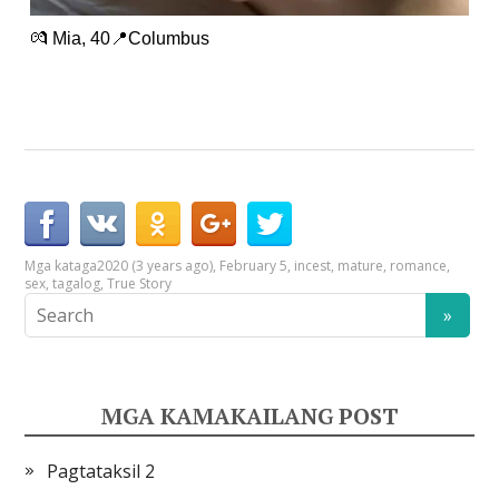
💏 Mia, 40📍Columbus
Mga kataga
2020 (3 years ago)
,
February 5
,
incest
,
mature
,
romance
,
sex
,
tagalog
,
True Story
MGA KAMAKAILANG POST
Pagtataksil 2