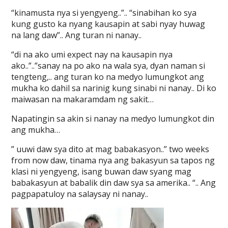
“kinamusta nya si yengyeng..”.. “sinabihan ko sya
kung gusto ka nyang kausapin at sabi nyay huwag
na lang daw”.. Ang turan ni nanay..
“di na ako umi expect nay na kausapin nya
ako..”..”sanay na po ako na wala sya, dyan naman si
tengteng,.. ang turan ko na medyo lumungkot ang
mukha ko dahil sa narinig kung sinabi ni nanay.. Di ko
maiwasan na makaramdam ng sakit…
Napatingin sa akin si nanay na medyo lumungkot din
ang mukha…
” uuwi daw sya dito at mag babakasyon..” two weeks
from now daw, tinama nya ang bakasyun sa tapos ng
klasi ni yengyeng, isang buwan daw syang mag
babakasyun at babalik din daw sya sa amerika.. “.. Ang
pagpapatuloy na salaysay ni nanay..