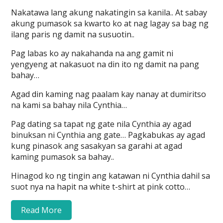
Nakatawa lang akung nakatingin sa kanila.. At sabay
akung pumasok sa kwarto ko at nag lagay sa bag ng
ilang paris ng damit na susuotin..
Pag labas ko ay nakahanda na ang gamit ni
yengyeng at nakasuot na din ito ng damit na pang
bahay…
Agad din kaming nag paalam kay nanay at dumiritso
na kami sa bahay nila Cynthia…
Pag dating sa tapat ng gate nila Cynthia ay agad
binuksan ni Cynthia ang gate… Pagkabukas ay agad
kung pinasok ang sasakyan sa garahi at agad
kaming pumasok sa bahay..
Hinagod ko ng tingin ang katawan ni Cynthia dahil sa
suot nya na hapit na white t-shirt at pink cotto…
Read More