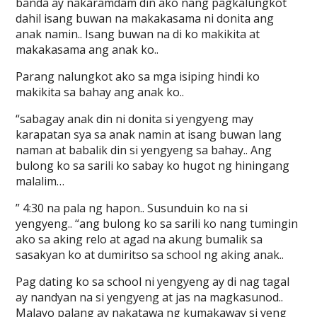
banda ay nakaramdam din ako nang pagkalungkot
dahil isang buwan na makakasama ni donita ang
anak namin.. Isang buwan na di ko makikita at
makakasama ang anak ko..
Parang nalungkot ako sa mga isiping hindi ko
makikita sa bahay ang anak ko..
“sabagay anak din ni donita si yengyeng may
karapatan sya sa anak namin at isang buwan lang
naman at babalik din si yengyeng sa bahay.. Ang
bulong ko sa sarili ko sabay ko hugot ng hiningang
malalim…
” 4:30 na pala ng hapon.. Susunduin ko na si
yengyeng.. “ang bulong ko sa sarili ko nang tumingin
ako sa aking relo at agad na akung bumalik sa
sasakyan ko at dumiritso sa school ng aking anak..
Pag dating ko sa school ni yengyeng ay di nag tagal
ay nandyan na si yengyeng at jas na magkasunod..
Malayo palang ay nakatawa ng kumakaway si yeng