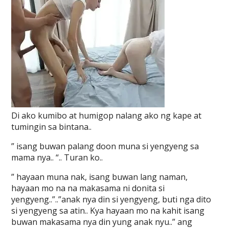
Di ako kumibo at humigop nalang ako ng kape at
tumingin sa bintana..
” isang buwan palang doon muna si yengyeng sa
mama nya.. “.. Turan ko..
” hayaan muna nak, isang buwan lang naman,
hayaan mo na na makasama ni donita si
yengyeng..”..”anak nya din si yengyeng, buti nga dito
si yengyeng sa atin.. Kya hayaan mo na kahit isang
buwan makasama nya din yung anak nyu..” ang