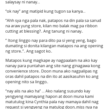
salaysay ni nanay…
“ok nay” ang matipid kung tugon sa kanya…
“Ahh sya nga pala nak, patapos na din pala sa sanud
na araw yung store, kilan mo balak mag pa ribbon
cutting at blessing?.. Ang tanung ni nanay..
” Itong linggo nay para dito pa si yeng yeng, bago
dumating si donita kilangan matapos na ang opening
ng store..”.. Ang sagot ko..
Matapos kung magkape ay nagpaalam na ako kay
nanay para puntahan ang site nang ginagawa kong
convenience store.. Doon muna ako nagpalipas ng
oras dahil patapos na din ito at aasikasuhin ko ang
opening nito sa linggo..
“nay alis na ako ha” … Ako nalang susundo kay
yengyeng mamayang hapon at doon muna kami
matutulog kina Cynthia pala nay mamaya dahil nag
request si yengyeng na matulog doon..miss nya na