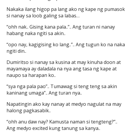
Nakaka ilang higop pa lang ako ng kape ng pumasok
si nanay sa loob galing sa labas…
“ohh nak.. Gising kana pala..”.. Ang turan ni nanay
habang naka ngiti sa akin..
“opo nay, kagigising ko lang..”.. Ang tugun ko na naka
ngiti din..
Dumiritso si nanay sa kusina at may kinuha doon at
mayamaya ay daladala na nya ang tasa ng kape at
naupo sa harapan ko..
“sya nga pala pao”.. Tumawag si teng teng sa akin
kaninang umaga”.. Ang turan nya..
Napatingin ako kay nanay at medyo nagulat na may
halong pagkasabik..
“ohh anu daw nay? Kamusta naman si tengteng?”..
Ang medyo excited kung tanung sa kanya..