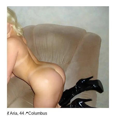
💃 Aria, 44📍Columbus