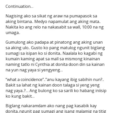
Continuation…
Nagising ako sa sikat ng araw na pumapasok sa
aking bintana.. Medyo napamulat ang aking mata..
Nakita ko ang relo na nakasabit sa wall, 10:00 na ng
umaga..
Gumulong ako padapa at pinatong ang aking unan
sa aking ulo.. Gusto ko pang matulog ngunit biglang
sumagi sa isipan ko si donita.. Naalala ko kagabi ng
kumain kaming apat sa mall sa mismong kinainan
naming tatlo ni Cynthia at donita doon din sa kainan
na yun nag yaya si yengyeng…
“what a coincidence”..”anu kayang ibig sabihin nun?..
Bakit sa lahat ng kainan doon talaga si yeng yeng
nag yaya..?… Ang bulong ko sa sarili ko habang iniisip
ko kung bakit…
Biglang nakaramdam ako nang pag kasabik kay
donita..ngunit pag sumagi ang isang malamig na titig