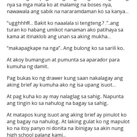
nya sa mga mata ko at malamig na boses nya,
nawawala ang sabik na nararamdaman ko sa kanya…
“ugghhh!!!… Bakit ko naaalala si tengteng.? .”..ang
turan ko habang umikot nanaman ako patihaya sa
kama at itinaklob ang unan sa aking mukha…
“makapagkape na nga”.. Ang bulong ko sa sarili ko..
At akoy bumangun at pumunta sa aparador para
kumuha ng damit..
Pag bukas ko ng drawer kung saan nakalagay ang
aking brief ay kumuha ako ng isa upang isuot…
At pag kuha ko ay may nalaglag sa sahig.. Napunta
ang tingin ko sa nahulog na bagay sa sahig..
At matapos kung isuot ang aking brief ay pinulot ko
ang bagay na nahulog.. At laking gulat ko ng mapulot
ko na itoy panyo ni donita na ibinigay sa akin nung
high school palang kami…