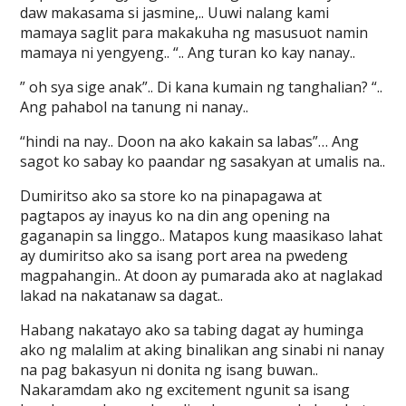
daw makasama si jasmine,.. Uuwi nalang kami
mamaya saglit para makakuha ng masusuot namin
mamaya ni yengyeng.. “.. Ang turan ko kay nanay..
” oh sya sige anak”.. Di kana kumain ng tanghalian? “..
Ang pahabol na tanung ni nanay..
“hindi na nay.. Doon na ako kakain sa labas”… Ang
sagot ko sabay ko paandar ng sasakyan at umalis na..
Dumiritso ako sa store ko na pinapagawa at
pagtapos ay inayus ko na din ang opening na
gaganapin sa linggo.. Matapos kung maasikaso lahat
ay dumiritso ako sa isang port area na pwedeng
magpahangin.. At doon ay pumarada ako at naglakad
lakad na nakatanaw sa dagat..
Habang nakatayo ako sa tabing dagat ay huminga
ako ng malalim at aking binalikan ang sinabi ni nanay
na pag bakasyun ni donita ng isang buwan..
Nakaramdam ako ng excitement ngunit sa isang