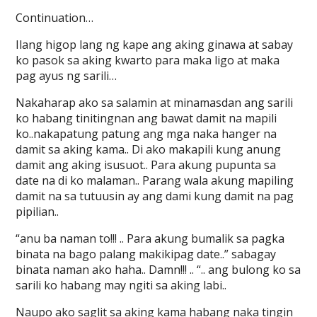
Continuation…
Ilang higop lang ng kape ang aking ginawa at sabay
ko pasok sa aking kwarto para maka ligo at maka
pag ayus ng sarili…
Nakaharap ako sa salamin at minamasdan ang sarili
ko habang tinitingnan ang bawat damit na mapili
ko..nakapatung patung ang mga naka hanger na
damit sa aking kama.. Di ako makapili kung anung
damit ang aking isusuot.. Para akung pupunta sa
date na di ko malaman.. Parang wala akung mapiling
damit na sa tutuusin ay ang dami kung damit na pag
pipilian..
“anu ba naman to!!! .. Para akung bumalik sa pagka
binata na bago palang makikipag date..” sabagay
binata naman ako haha.. Damn!!! .. “.. ang bulong ko sa
sarili ko habang may ngiti sa aking labi..
Naupo ako saglit sa aking kama habang naka tingin