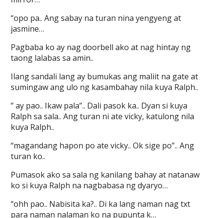
“opo pa.. Ang sabay na turan nina yengyeng at
jasmine…
Pagbaba ko ay nag doorbell ako at nag hintay ng
taong lalabas sa amin..
Ilang sandali lang ay bumukas ang maliit na gate at
sumingaw ang ulo ng kasambahay nila kuya Ralph..
” ay pao.. Ikaw pala”.. Dali pasok ka.. Dyan si kuya
Ralph sa sala.. Ang turan ni ate vicky, katulong nila
kuya Ralph..
“magandang hapon po ate vicky.. Ok sige po”.. Ang
turan ko..
Pumasok ako sa sala ng kanilang bahay at natanaw
ko si kuya Ralph na nagbabasa ng dyaryo…
“ohh pao.. Nabisita ka?.. Di ka lang naman nag txt
para naman nalaman ko na pupunta k…