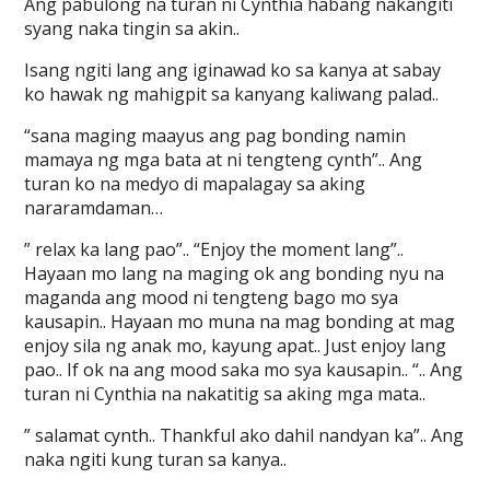
Ang pabulong na turan ni Cynthia habang nakangiti
syang naka tingin sa akin..
Isang ngiti lang ang iginawad ko sa kanya at sabay
ko hawak ng mahigpit sa kanyang kaliwang palad..
“sana maging maayus ang pag bonding namin
mamaya ng mga bata at ni tengteng cynth”.. Ang
turan ko na medyo di mapalagay sa aking
nararamdaman…
” relax ka lang pao”.. “Enjoy the moment lang”..
Hayaan mo lang na maging ok ang bonding nyu na
maganda ang mood ni tengteng bago mo sya
kausapin.. Hayaan mo muna na mag bonding at mag
enjoy sila ng anak mo, kayung apat.. Just enjoy lang
pao.. If ok na ang mood saka mo sya kausapin.. “.. Ang
turan ni Cynthia na nakatitig sa aking mga mata..
” salamat cynth.. Thankful ako dahil nandyan ka”.. Ang
naka ngiti kung turan sa kanya..