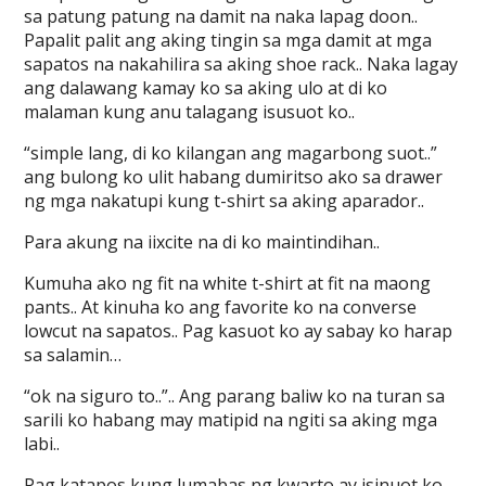
sa patung patung na damit na naka lapag doon..
Papalit palit ang aking tingin sa mga damit at mga
sapatos na nakahilira sa aking shoe rack.. Naka lagay
ang dalawang kamay ko sa aking ulo at di ko
malaman kung anu talagang isusuot ko..
“simple lang, di ko kilangan ang magarbong suot..”
ang bulong ko ulit habang dumiritso ako sa drawer
ng mga nakatupi kung t-shirt sa aking aparador..
Para akung na iixcite na di ko maintindihan..
Kumuha ako ng fit na white t-shirt at fit na maong
pants.. At kinuha ko ang favorite ko na converse
lowcut na sapatos.. Pag kasuot ko ay sabay ko harap
sa salamin…
“ok na siguro to..”.. Ang parang baliw ko na turan sa
sarili ko habang may matipid na ngiti sa aking mga
labi..
Pag katapos kung lumabas ng kwarto ay isinuot ko