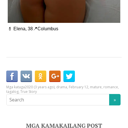
💄 Elena, 38📍Columbus
Mga kataga
2020 (3 years ago)
,
drama
,
February 12
,
mature
,
romance
,
tagalog
,
True Story
MGA KAMAKAILANG POST