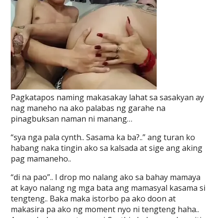
Pagkatapos naming makasakay lahat sa sasakyan ay
nag maneho na ako palabas ng garahe na
pinagbuksan naman ni manang…
“sya nga pala cynth.. Sasama ka ba?..” ang turan ko
habang naka tingin ako sa kalsada at sige ang aking
pag mamaneho..
“di na pao”.. I drop mo nalang ako sa bahay mamaya
at kayo nalang ng mga bata ang mamasyal kasama si
tengteng.. Baka maka istorbo pa ako doon at
makasira pa ako ng moment nyo ni tengteng haha..