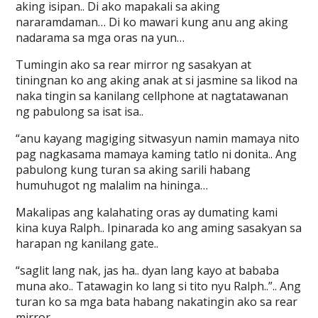
aking isipan.. Di ako mapakali sa aking
nararamdaman… Di ko mawari kung anu ang aking
nadarama sa mga oras na yun…
Tumingin ako sa rear mirror ng sasakyan at
tiningnan ko ang aking anak at si jasmine sa likod na
naka tingin sa kanilang cellphone at nagtatawanan
ng pabulong sa isat isa..
“anu kayang magiging sitwasyun namin mamaya nito
pag nagkasama mamaya kaming tatlo ni donita.. Ang
pabulong kung turan sa aking sarili habang
humuhugot ng malalim na hininga…
Makalipas ang kalahating oras ay dumating kami
kina kuya Ralph.. Ipinarada ko ang aming sasakyan sa
harapan ng kanilang gate..
“saglit lang nak, jas ha.. dyan lang kayo at bababa
muna ako.. Tatawagin ko lang si tito nyu Ralph..”.. Ang
turan ko sa mga bata habang nakatingin ako sa rear
mirror…