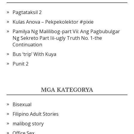
Pagtataksil 2
Kulas Anova – Pekpekolektor #pixie
Pamilya Ng Malilibog-part Vii: Ang Pagbubulgar
Ng Sekreto Part Iii-ugly Truth No. 1-the
Continuation
Bus ‘trip’ With Kuya
Punit 2
MGA KATEGORYA
Bisexual
Filipino Adult Stories
malibog story
Office Sex