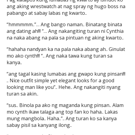
ang aking wrestwatch at nag spray ng hugo boss na
pabango at sabay labas ng kwarto..
“hmmmmm..”… Ang bango naman.. Binatang binata
ang dating ah!!! “… Ang nakangiting turan ni Cynthia
na naka abang na pala sa pintuan ng aking kwarto..
“hahaha nandyan ka na pala naka abang ah.. Ginulat
mo ako cynth!!! “.. Ang naka tawa kung turan sa
kanya..
“ang tagal kasing lumabas ang gwapo kung pinsan!!!
.. Nice outfit simple yet elegant looks for a good
looking man like you”.. Hehe.. Ang nakangiti nyang
turan sa akin..
“sus.. Binola pa ako ng maganda kung pinsan.. Alam
mo cynth ikaw talaga ang top fan ko haha.. Lakas
mung mangbola.. Haha..”.. Ang turan ko sa kanya
sabay pisil sa kanyang ilong..