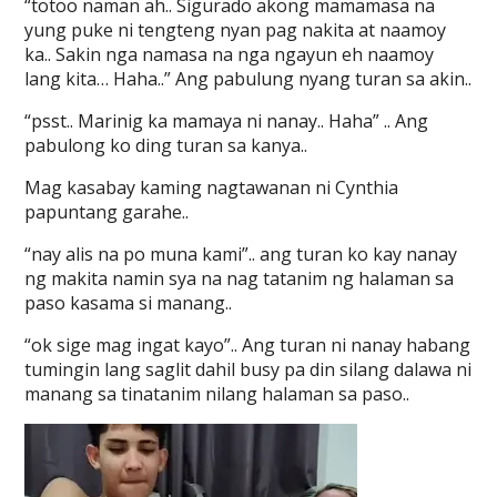
“totoo naman ah.. Sigurado akong mamamasa na
yung puke ni tengteng nyan pag nakita at naamoy
ka.. Sakin nga namasa na nga ngayun eh naamoy
lang kita… Haha..” Ang pabulung nyang turan sa akin..
“psst.. Marinig ka mamaya ni nanay.. Haha” .. Ang
pabulong ko ding turan sa kanya..
Mag kasabay kaming nagtawanan ni Cynthia
papuntang garahe..
“nay alis na po muna kami”.. ang turan ko kay nanay
ng makita namin sya na nag tatanim ng halaman sa
paso kasama si manang..
“ok sige mag ingat kayo”.. Ang turan ni nanay habang
tumingin lang saglit dahil busy pa din silang dalawa ni
manang sa tinatanim nilang halaman sa paso..