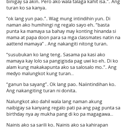
binigay sa akin.. Pero ako wala talaga kahit isa..”.. Ang
turan ko sa kanya..
“ok lang yun pao..”.. Wag mung intindihin yun.. Di
naman ako humihingi ng regalo sayo eh.. “basta
punta ka mamaya sa bahay may konting hinanda si
mama at papa doon para sa mga classmates natin na
aattend mamaya” .. Ang nakangiti nitong turan..
“susubukan ko lang teng.. Sasama pa kasi ako
mamaya kay lolo sa pangigisda pag uwi ko eh.. Di ko
alam kung makakapunta ako sa salosalo mo..”.. Ang
medyo malungkot kung turan…
“ganun ba sayang”.. Ok lang pao.. Naiintindihan ko..
Ang nakangiting turan ni donita..
Nalungkot ako dahil wala lang naman akung
naibigay sa kanyang regalo pati pa ang pag punta sa
birthday nya ay mukha pang di ko pa magagawa…
Nainis ako sa sarili ko.. Nainis ako sa kahirapan