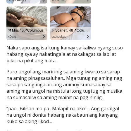
Naka sapo ang isa kung kamay sa kaliwa nyang suso
habang sya ay nakatingala at nakakagat sa labi at
pikit na pikit ang mata…
Puro ungol ang maririnig sa aming kwarto sa sarap
na aming pinagsasaluhan.. Mga tunug ng aming nag
sasalpokang mga ari ang animoy sumasabay sa
aming mga ungol na mistula itong tugtug ng musika
na sumasaliw sa aming mainit na pag niniig..
“pao.. Bilisan mo pa.. Malapit na ako”… Ang garalgal
na ungol ni donita habang nakabaun ang kanyang
kuko sa aking likod…