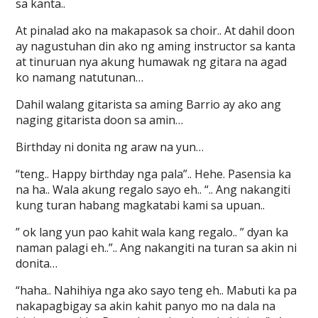
sa kanta..
At pinalad ako na makapasok sa choir.. At dahil doon
ay nagustuhan din ako ng aming instructor sa kanta
at tinuruan nya akung humawak ng gitara na agad
ko namang natutunan…
Dahil walang gitarista sa aming Barrio ay ako ang
naging gitarista doon sa amin…
Birthday ni donita ng araw na yun…
“teng.. Happy birthday nga pala”.. Hehe. Pasensia ka
na ha.. Wala akung regalo sayo eh.. “.. Ang nakangiti
kung turan habang magkatabi kami sa upuan..
” ok lang yun pao kahit wala kang regalo.. ” dyan ka
naman palagi eh..”.. Ang nakangiti na turan sa akin ni
donita…
“haha.. Nahihiya nga ako sayo teng eh.. Mabuti ka pa
nakapagbigay sa akin kahit panyo mo na dala na