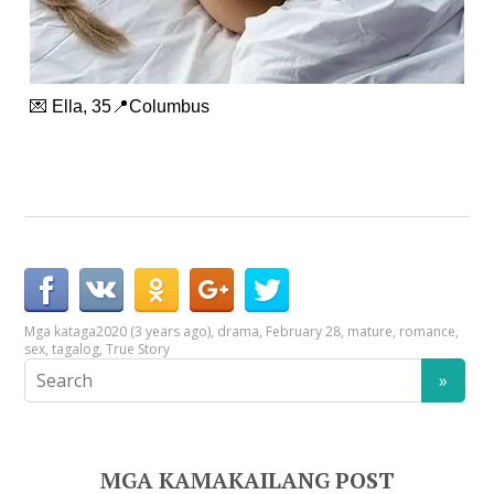
💌 Ella, 35📍Columbus
Mga kataga
2020 (3 years ago)
,
drama
,
February 28
,
mature
,
romance
,
sex
,
tagalog
,
True Story
MGA KAMAKAILANG POST