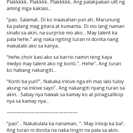
Plakkkkk.. Plakkkk.. Plakkkkk.. Ang palakpakan ulit ng
aming mga kaklasi…
“pao.. Salamat.. Di ko inaasahan yun ah.. Marunung
ka palang mag gitara at kumanta.. Di mo lang naman
sinabi sa akin, na surprise mo ako… May talent ka
pala hehe..” ang naka ngiting turan ni donita nang
makatabi ako sa kanya..
“hehe..choir kasi ako sa barrio namin teng kaya
medyo may talent ako ng konti..”.. Hehe”.. Ang turan
ko habang nakangiti…
“Konti ba yun?”.. Nakaka inlove nga eh mas lalo tuloy
akung na inlove sayo”.. Ang nakangiti nyang turan sa
akin… Sabay nya hawak sa kamay ko at pinagsalikop
nya sa kamay nya…
———————————————
“pao”… Nakatulala ka nanaman.. “.. May iniisip ka ba?..
Ang turan ni donita na naka tingin na pala sa akin..