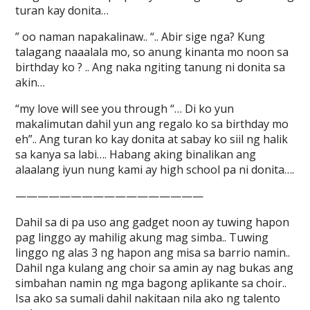
turan kay donita…
” oo naman napakalinaw.. “.. Abir sige nga? Kung
talagang naaalala mo, so anung kinanta mo noon sa
birthday ko ? .. Ang naka ngiting tanung ni donita sa
akin…
“my love will see you through “… Di ko yun
makalimutan dahil yun ang regalo ko sa birthday mo
eh”.. Ang turan ko kay donita at sabay ko siil ng halik
sa kanya sa labi…. Habang aking binalikan ang
alaalang iyun nung kami ay high school pa ni donita….
—————————————————
Dahil sa di pa uso ang gadget noon ay tuwing hapon
pag linggo ay mahilig akung mag simba.. Tuwing
linggo ng alas 3 ng hapon ang misa sa barrio namin..
Dahil nga kulang ang choir sa amin ay nag bukas ang
simbahan namin ng mga bagong aplikante sa choir..
Isa ako sa sumali dahil nakitaan nila ako ng talento