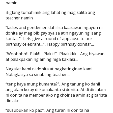
namin…
Biglang tumahimik ang lahat ng mag salita ang
teacher namin…
“ladies and gentlemen dahil sa kaarawan ngayun ni
donita ay mag bibigay sya sa atin ngayun ng isang
kanta…”.. Lets give a round of applause to our
birthday celebrant…”.. Happy birthday donita”….
“Woohhhh!!.. Plak!!… Plakk!!”.. Plaakkkk… Ang hiyawan
at palakpakan ng aming mga kaklasi…
Nagulat kami ni donita at nagkatinginan kami ..
Nabigla sya sa sinabi ng teacher….
“teng kaya mung kumanta?”.. Ang tanung ko dahil
ang alam ko ay di kumakanta si donita.. At di din alam
ni donita na member ako ng choir sa amin at gitarista
din ako…
“susubukan ko pao”.. Ang turan ni donita na