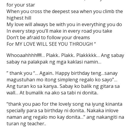
for your star
When you cross the deepest sea when you climb the
highest hill
My love will always be with you in everything you do
In every step you’ll make in every road you take
Don’t be afraid to follow your dreams
For MY LOVE WILL SEE YOU THROUGH “
Whooaahhhh!!!!!… Plakk.. Plakk.. Plakkkkk… Ang sabay
sabay na palakpak ng mga kaklasi namin…
” thank you “… Again.. Happy birthday teng…sanay
magustuhan mo itong simpleng regalo ko sayo”…
Ang turan ko sa kanya.. Sabay ko balik ng gitara sa
wall… At bumalik na ako sa tabi ni donita..
“thank you pao for the lovely song na iyung kinanta
specially para sa birthday ni donita.. Nakaka inlove
naman ang regalo mo kay donita…” ang nakangiti na
turan ng teacher..