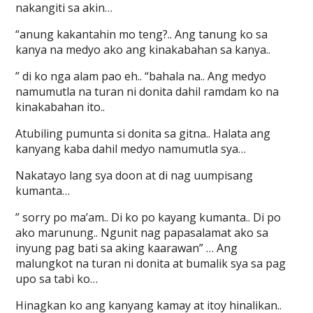
nakangiti sa akin…
“anung kakantahin mo teng?.. Ang tanung ko sa
kanya na medyo ako ang kinakabahan sa kanya..
” di ko nga alam pao eh.. “bahala na.. Ang medyo
namumutla na turan ni donita dahil ramdam ko na
kinakabahan ito..
Atubiling pumunta si donita sa gitna.. Halata ang
kanyang kaba dahil medyo namumutla sya…
Nakatayo lang sya doon at di nag uumpisang
kumanta…
” sorry po ma’am.. Di ko po kayang kumanta.. Di po
ako marunung.. Ngunit nag papasalamat ako sa
inyung pag bati sa aking kaarawan” … Ang
malungkot na turan ni donita at bumalik sya sa pag
upo sa tabi ko…
Hinagkan ko ang kanyang kamay at itoy hinalikan..