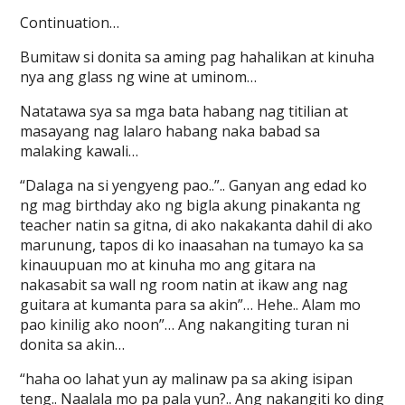
Continuation…
Bumitaw si donita sa aming pag hahalikan at kinuha
nya ang glass ng wine at uminom…
Natatawa sya sa mga bata habang nag titilian at
masayang nag lalaro habang naka babad sa
malaking kawali…
“Dalaga na si yengyeng pao..”.. Ganyan ang edad ko
ng mag birthday ako ng bigla akung pinakanta ng
teacher natin sa gitna, di ako nakakanta dahil di ako
marunung, tapos di ko inaasahan na tumayo ka sa
kinauupuan mo at kinuha mo ang gitara na
nakasabit sa wall ng room natin at ikaw ang nag
guitara at kumanta para sa akin”… Hehe.. Alam mo
pao kinilig ako noon”… Ang nakangiting turan ni
donita sa akin…
“haha oo lahat yun ay malinaw pa sa aking isipan
teng.. Naalala mo pa pala yun?.. Ang nakangiti ko ding