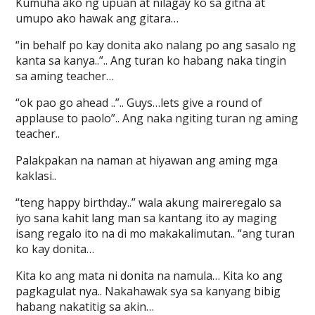
Kumuha ako ng upuan at nilagay ko sa gitna at
umupo ako hawak ang gitara…
“in behalf po kay donita ako nalang po ang sasalo ng
kanta sa kanya..”.. Ang turan ko habang naka tingin
sa aming teacher…
“ok pao go ahead ..”.. Guys…lets give a round of
applause to paolo”.. Ang naka ngiting turan ng aming
teacher..
Palakpakan na naman at hiyawan ang aming mga
kaklasi..
“teng happy birthday..” wala akung maireregalo sa
iyo sana kahit lang man sa kantang ito ay maging
isang regalo ito na di mo makakalimutan.. “ang turan
ko kay donita…
Kita ko ang mata ni donita na namula… Kita ko ang
pagkagulat nya.. Nakahawak sya sa kanyang bibig
habang nakatitig sa akin…