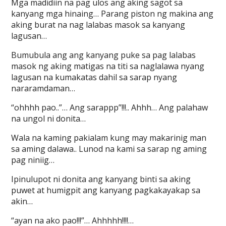
Mga madidiin na pag ulos ang aking sagot sa
kanyang mga hinaing… Parang piston ng makina ang
aking burat na nag lalabas masok sa kanyang
lagusan…
Bumubula ang ang kanyang puke sa pag lalabas
masok ng aking matigas na titi sa naglalawa nyang
lagusan na kumakatas dahil sa sarap nyang
nararamdaman…
“ohhhh pao..”… Ang sarappp”!!!.. Ahhh… Ang palahaw
na ungol ni donita…
Wala na kaming pakialam kung may makarinig man
sa aming dalawa.. Lunod na kami sa sarap ng aming
pag niniig…
Ipinulupot ni donita ang kanyang binti sa aking
puwet at humigpit ang kanyang pagkakayakap sa
akin…
“ayan na ako pao!!!”… Ahhhhh!!!!…