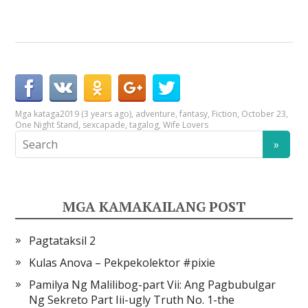
Mga kataga
2019 (3 years ago)
,
adventure
,
fantasy
,
Fiction
,
October 23
,
One Night Stand
,
sexcapade
,
tagalog
,
Wife Lovers
MGA KAMAKAILANG POST
Pagtataksil 2
Kulas Anova – Pekpekolektor #pixie
Pamilya Ng Malilibog-part Vii: Ang Pagbubulgar
Ng Sekreto Part Iii-ugly Truth No. 1-the