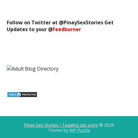
Follow on Twitter at @
PinaySexStories
Get
Updates to your @
Feedburner
Pinay Sex Stories • Tagalog sex story
© 2026
Theme by
WP Puzzle