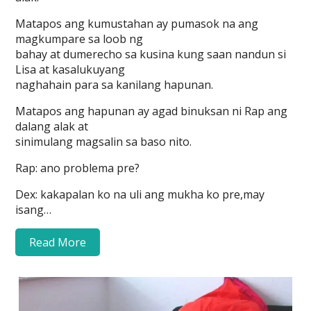
Matapos ang kumustahan ay pumasok na ang
magkumpare sa loob ng
bahay at dumerecho sa kusina kung saan nandun si
Lisa at kasalukuyang
naghahain para sa kanilang hapunan.
Matapos ang hapunan ay agad binuksan ni Rap ang
dalang alak at
sinimulang magsalin sa baso nito.
Rap: ano problema pre?
Dex: kakapalan ko na uli ang mukha ko pre,may
isang…
Read More