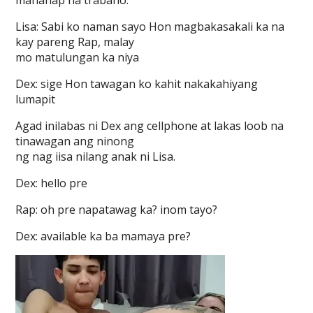
mahanap na trabaho.
Lisa: Sabi ko naman sayo Hon magbakasakali ka na
kay pareng Rap, malay
mo matulungan ka niya
Dex: sige Hon tawagan ko kahit nakakahiyang
lumapit
Agad inilabas ni Dex ang cellphone at lakas loob na
tinawagan ang ninong
ng nag iisa nilang anak ni Lisa.
Dex: hello pre
Rap: oh pre napatawag ka? inom tayo?
Dex: available ka ba mamaya pre?