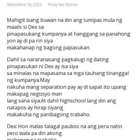
Setyembre 18, 2023
Pinay Sex Stories
Mahigit isang buwan na din ang lumipas mula ng
maalis si Dex sa
pinapasukang kumpanya at hanggang sa panahong
yon ay di pa rin siya
makahanap ng bagong papasukan.
Dahil sa nararanasang pagkalugi ng dating
pinapasukan ni Dex ay isa siya
sa minalas na mapasama sa mga tauhang tinanggal
ng kumpanya.May
nakuha mang separation pay ay di sapat ito upang
makapag negosyo man
lang sana siya.At dahil highschool lang din ang
natapos ay hirap siyang
makakuha ng panibagong trabaho.
Dex: Hon malas talaga! paubos na ang pera natin
pero wala pa din akong