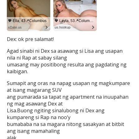
Dex: ok pre salamat!
Agad sinabi ni Dex sa asawang si Lisa ang usapan
nila ni Rap at sabay silang
umasang may positibong resulta ang pagdating ng
kaibigan.
Sumapit ang oras na napag usapan ng magkumpare
at isang magarang SUV
ang pumarada sa tapat ng apartment na inuupahan
ng mag asawang Dex at
Lisa.Buong ngiting sinalubong ni Dex ang
kumpareng si Rap na noo’y
bumababa na sa magara nitong sasakyan at bitbit
ang isang mamahaling
alak.