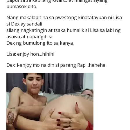
papunta sa kabilang kwarto at maingat siyang
pumasok dito.
Nang makalapit na sa pwestong kinatatayuan ni Lisa
si Dex ay sandali
silang nagkatingin at tsaka humalik si Lisa sa labi ng
asawa at napangiti si
Dex ng bumulong ito sa kanya.
Lisa: enjoy hon…hihihi
Dex: i-enjoy mo na din si pareng Rap…hehehe