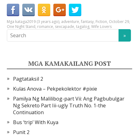
Mga kataga
2019 (3 years ago)
,
adventure
,
fantasy
,
Fiction
,
October 29
,
One Night Stand
,
romance
,
sexcapade
,
tagalog
,
Wife Lovers
MGA KAMAKAILANG POST
Pagtataksil 2
Kulas Anova – Pekpekolektor #pixie
Pamilya Ng Malilibog-part Vii: Ang Pagbubulgar
Ng Sekreto Part Iii-ugly Truth No. 1-the
Continuation
Bus ‘trip’ With Kuya
Punit 2