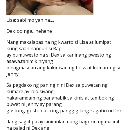
Lisa: sabi mo yan ha….
Dex: oo nga…hehehe
Nang makalabas na ng kwarto si Lisa at lumipat
kung saan nandun si Rap
ay pumuwesto na si Dex sa kaninang pwesto ng
asawa.tahimik niyang
pinagmasdan ang kakinisan ng boss at kumareng si
Jenny.
Sa pagdako ng paningin ni Dex sa puwetan ng
kumare ay lalo siyang
nakaramdam ng pananabik.sa kinis at tambok ng
puwet ni Jenny ay parang
gustong-gusto na itong panggigilang kagatin ni Dex.
Ilang saglit pa ay sinimulan nang hagurin ng maiinit
na palad ni Dex ang