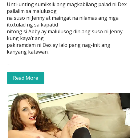
Unti-unting sumiksik ang magkabilang palad ni Dex
pailalim sa malulusog
na suso ni Jenny at maingat na nilamas ang mga
ito.tulad ng sa kapatid
nitong si Abby ay malulusog din ang suso ni Jenny
kung kaya’t ang
pakiramdam ni Dex ay lalo pang nag-init ang
kanyang katawan.
…
Read More