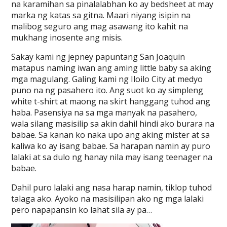
na karamihan sa pinalalabhan ko ay bedsheet at may
marka ng katas sa gitna. Maari niyang isipin na
malibog seguro ang mag asawang ito kahit na
mukhang inosente ang misis.
Sakay kami ng jepney papuntang San Joaquin
matapus naming iwan ang aming little baby sa aking
mga magulang. Galing kami ng Iloilo City at medyo
puno na ng pasahero ito. Ang suot ko ay simpleng
white t-shirt at maong na skirt hanggang tuhod ang
haba. Pasensiya na sa mga manyak na pasahero,
wala silang masisilip sa akin dahil hindi ako burara na
babae. Sa kanan ko naka upo ang aking mister at sa
kaliwa ko ay isang babae. Sa harapan namin ay puro
lalaki at sa dulo ng hanay nila may isang teenager na
babae.
Dahil puro lalaki ang nasa harap namin, tiklop tuhod
talaga ako. Ayoko na masisilipan ako ng mga lalaki
pero napapansin ko lahat sila ay pa…