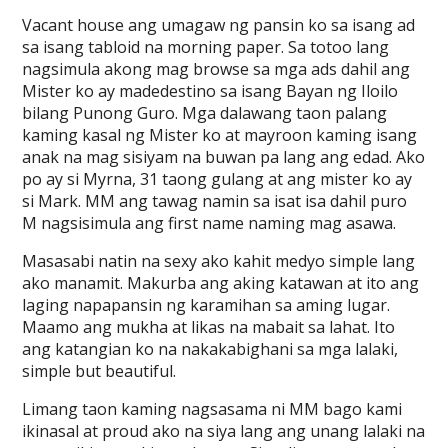
Vacant house ang umagaw ng pansin ko sa isang ad
sa isang tabloid na morning paper. Sa totoo lang
nagsimula akong mag browse sa mga ads dahil ang
Mister ko ay madedestino sa isang Bayan ng Iloilo
bilang Punong Guro. Mga dalawang taon palang
kaming kasal ng Mister ko at mayroon kaming isang
anak na mag sisiyam na buwan pa lang ang edad. Ako
po ay si Myrna, 31 taong gulang at ang mister ko ay
si Mark. MM ang tawag namin sa isat isa dahil puro
M nagsisimula ang first name naming mag asawa.
Masasabi natin na sexy ako kahit medyo simple lang
ako manamit. Makurba ang aking katawan at ito ang
laging napapansin ng karamihan sa aming lugar.
Maamo ang mukha at likas na mabait sa lahat. Ito
ang katangian ko na nakakabighani sa mga lalaki,
simple but beautiful.
Limang taon kaming nagsasama ni MM bago kami
ikinasal at proud ako na siya lang ang unang lalaki na