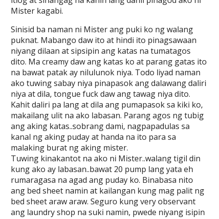
itlog at sinangag na kanin lang dahil pinagod ako ni
Mister kagabi.
Sinisid ba naman ni Mister ang puki ko ng walang
puknat. Mabango daw ito at hindi ito pinagsawaan
niyang dilaan at sipsipin ang katas na tumatagos
dito. Ma creamy daw ang katas ko at parang gatas ito
na bawat patak ay nilulunok niya. Todo liyad naman
ako tuwing sabay niya pinapasok ang dalawang daliri
niya at dila, tongue fuck daw ang tawag niya dito.
Kahit daliri pa lang at dila ang pumapasok sa kiki ko,
makailang ulit na ako labasan. Parang agos ng tubig
ang aking katas..sobrang dami, nagpapadulas sa
kanal ng aking puday at handa na ito para sa
malaking burat ng aking mister.
Tuwing kinakantot na ako ni Mister..walang tigil din
kung ako ay labasan..bawat 20 pump lang yata eh
rumaragasa na agad ang puday ko. Binabasa nito
ang bed sheet namin at kailangan kung mag palit ng
bed sheet araw araw. Seguro kung very observant
ang laundry shop na suki namin, pwede niyang isipin