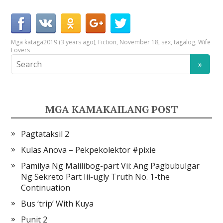
Mga kataga
2019 (3 years ago)
,
Fiction
,
November 18
,
sex
,
tagalog
,
Wife
Lovers
MGA KAMAKAILANG POST
Pagtataksil 2
Kulas Anova – Pekpekolektor #pixie
Pamilya Ng Malilibog-part Vii: Ang Pagbubulgar
Ng Sekreto Part Iii-ugly Truth No. 1-the
Continuation
Bus ‘trip’ With Kuya
Punit 2