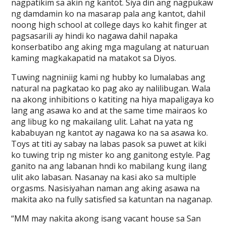
nagpatikim sa akin ng kantot. Siya din ang nagpukaw
ng damdamin ko na masarap pala ang kantot, dahil
noong high school at college days ko kahit finger at
pagsasarili ay hindi ko nagawa dahil napaka
konserbatibo ang aking mga magulang at naturuan
kaming magkakapatid na matakot sa Diyos.
Tuwing nagniniig kami ng hubby ko lumalabas ang
natural na pagkatao ko pag ako ay nalilibugan. Wala
na akong inhibitions o katiting na hiya mapaligaya ko
lang ang asawa ko and at the same time mairaos ko
ang libug ko ng makailang ulit. Lahat na yata ng
kababuyan ng kantot ay nagawa ko na sa asawa ko.
Toys at titi ay sabay na labas pasok sa puwet at kiki
ko tuwing trip ng mister ko ang ganitong estyle. Pag
ganito na ang labanan hndi ko mabilang kung ilang
ulit ako labasan. Nasanay na kasi ako sa multiple
orgasms. Nasisiyahan naman ang aking asawa na
makita ako na fully satisfied sa katuntan na naganap.
“MM may nakita akong isang vacant house sa San