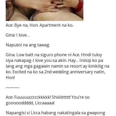
Ace: Bye na, Hon. Apartment na ko.
Gina: I love…
Naputol na ang tawag.
Gina: Low batt na siguro phone ni Ace. Hindi tuloy
siya nakapag-I love you sa akin. Hay… Iniisip ko pa
lang ang mga gagawin namin sa resort ay kinikilig na
ko. Excited na ko sa 2nd wedding anniversary natin,
Hon!
———-
Ace: Fuuuuuccccckkkkk! Shiiiiittttt! You’re so
goooooddddd, Liccaaaaa!
Napangisi si Licca habang nakatingala sa gwapong