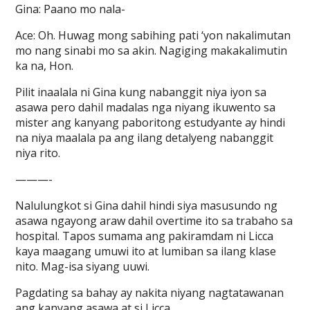
Gina: Paano mo nala-
Ace: Oh. Huwag mong sabihing pati ‘yon nakalimutan
mo nang sinabi mo sa akin. Nagiging makakalimutin
ka na, Hon.
Pilit inaalala ni Gina kung nabanggit niya iyon sa
asawa pero dahil madalas nga niyang ikuwento sa
mister ang kanyang paboritong estudyante ay hindi
na niya maalala pa ang ilang detalyeng nabanggit
niya rito.
———-
Nalulungkot si Gina dahil hindi siya masusundo ng
asawa ngayong araw dahil overtime ito sa trabaho sa
hospital. Tapos sumama ang pakiramdam ni Licca
kaya maagang umuwi ito at lumiban sa ilang klase
nito. Mag-isa siyang uuwi.
Pagdating sa bahay ay nakita niyang nagtatawanan
ang kanyang asawa at si Licca.