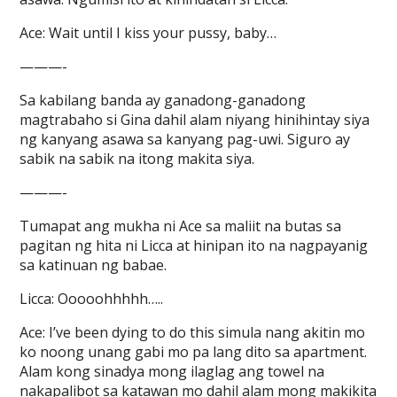
Ace: Wait until I kiss your pussy, baby…
———-
Sa kabilang banda ay ganadong-ganadong
magtrabaho si Gina dahil alam niyang hinihintay siya
ng kanyang asawa sa kanyang pag-uwi. Siguro ay
sabik na sabik na itong makita siya.
———-
Tumapat ang mukha ni Ace sa maliit na butas sa
pagitan ng hita ni Licca at hinipan ito na nagpayanig
sa katinuan ng babae.
Licca: Ooooohhhhh…..
Ace: I’ve been dying to do this simula nang akitin mo
ko noong unang gabi mo pa lang dito sa apartment.
Alam kong sinadya mong ilaglag ang towel na
nakapalibot sa katawan mo dahil alam mong makikita