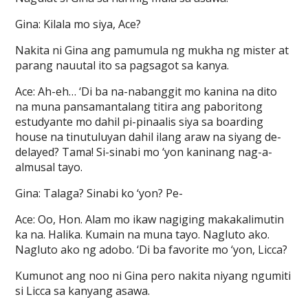
Gina: Kilala mo siya, Ace?
Nakita ni Gina ang pamumula ng mukha ng mister at
parang nauutal ito sa pagsagot sa kanya.
Ace: Ah-eh… ‘Di ba na-nabanggit mo kanina na dito
na muna pansamantalang titira ang paboritong
estudyante mo dahil pi-pinaalis siya sa boarding
house na tinutuluyan dahil ilang araw na siyang de-
delayed? Tama! Si-sinabi mo ‘yon kaninang nag-a-
almusal tayo.
Gina: Talaga? Sinabi ko ‘yon? Pe-
Ace: Oo, Hon. Alam mo ikaw nagiging makakalimutin
ka na. Halika. Kumain na muna tayo. Nagluto ako.
Nagluto ako ng adobo. ‘Di ba favorite mo ‘yon, Licca?
Kumunot ang noo ni Gina pero nakita niyang ngumiti
si Licca sa kanyang asawa.