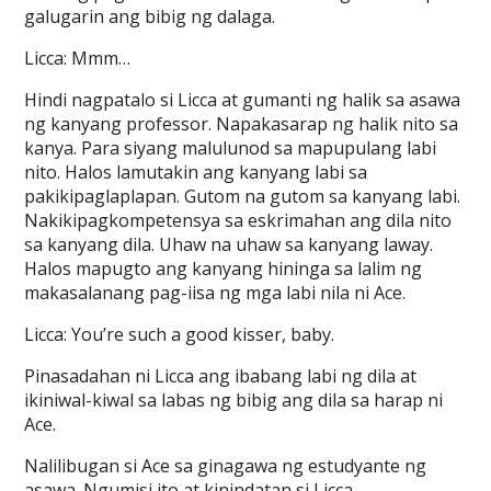
galugarin ang bibig ng dalaga.
Licca: Mmm…
Hindi nagpatalo si Licca at gumanti ng halik sa asawa
ng kanyang professor. Napakasarap ng halik nito sa
kanya. Para siyang malulunod sa mapupulang labi
nito. Halos lamutakin ang kanyang labi sa
pakikipaglaplapan. Gutom na gutom sa kanyang labi.
Nakikipagkompetensya sa eskrimahan ang dila nito
sa kanyang dila. Uhaw na uhaw sa kanyang laway.
Halos mapugto ang kanyang hininga sa lalim ng
makasalanang pag-iisa ng mga labi nila ni Ace.
Licca: You’re such a good kisser, baby.
Pinasadahan ni Licca ang ibabang labi ng dila at
ikiniwal-kiwal sa labas ng bibig ang dila sa harap ni
Ace.
Nalilibugan si Ace sa ginagawa ng estudyante ng
asawa. Ngumisi ito at kinindatan si Licca.