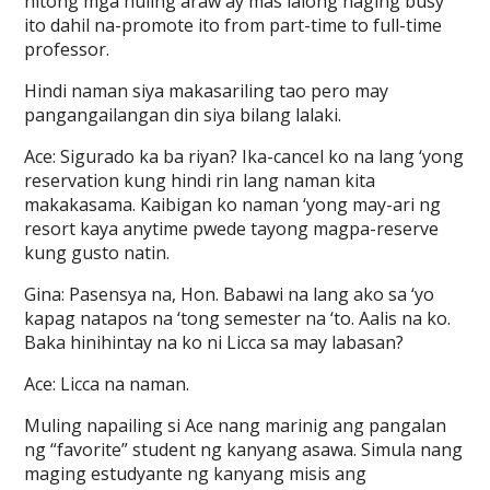
nitong mga huling araw ay mas lalong naging busy
ito dahil na-promote ito from part-time to full-time
professor.
Hindi naman siya makasariling tao pero may
pangangailangan din siya bilang lalaki.
Ace: Sigurado ka ba riyan? Ika-cancel ko na lang ‘yong
reservation kung hindi rin lang naman kita
makakasama. Kaibigan ko naman ‘yong may-ari ng
resort kaya anytime pwede tayong magpa-reserve
kung gusto natin.
Gina: Pasensya na, Hon. Babawi na lang ako sa ‘yo
kapag natapos na ‘tong semester na ‘to. Aalis na ko.
Baka hinihintay na ko ni Licca sa may labasan?
Ace: Licca na naman.
Muling napailing si Ace nang marinig ang pangalan
ng “favorite” student ng kanyang asawa. Simula nang
maging estudyante ng kanyang misis ang