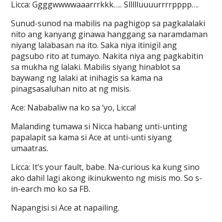
Licca: Ggggwwwwaaarrrkkk….. Sllllluuuurrrrpppp….
Sunud-sunod na mabilis na paghigop sa pagkalalaki
nito ang kanyang ginawa hanggang sa naramdaman
niyang lalabasan na ito. Saka niya itinigil ang
pagsubo rito at tumayo. Nakita niya ang pagkabitin
sa mukha ng lalaki. Mabilis siyang hinablot sa
baywang ng lalaki at inihagis sa kama na
pinagsasaluhan nito at ng misis.
Ace: Nababaliw na ko sa ‘yo, Licca!
Malanding tumawa si Nicca habang unti-unting
papalapit sa kama si Ace at unti-unti siyang
umaatras.
Licca: It’s your fault, babe. Na-curious ka kung sino
ako dahil lagi akong ikinukwento ng misis mo. So s-
in-earch mo ko sa FB.
Napangisi si Ace at napailing.