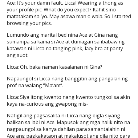
Ace: It’s your damn fault, Licca! Wearing a thong as
your profile pic. What do you expect? Kahit sino
matatakam sa ‘yo. May asawa man o wala. So I started
browsing your pics.
Lumundo ang marital bed nina Ace at Gina nang
sumampa sa kama si Ace at dumagan sa ibabaw ng
katawan ni Licca na tanging pink, lacy bra at panty
ang suot.
Licca: Oh, baka naman kasalanan ni Gina?
Napaungol si Licca nang banggitin ang pangalan ng
prof na walang “Ma’am”.
Licca: Siya itong kwento nang kwento tungkol sa akin
kaya na-curious ang gwapong mis-
Natigil ang pagsasalita ni Licca nang bigla siyang
halikan sa labi ni Ace. Mapusok ang mga halik nito na
nagpaungol sa kanya dahilan para samantalahin ni
Ace ang pagkakataon at makalusot ang dila nito para