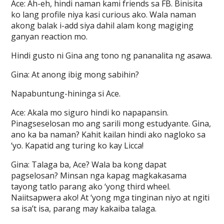
Ace: Ah-eh, hindi naman kami friends sa FB. Binisita
ko lang profile niya kasi curious ako. Wala naman
akong balak i-add siya dahil alam kong magiging
ganyan reaction mo.
Hindi gusto ni Gina ang tono ng pananalita ng asawa.
Gina: At anong ibig mong sabihin?
Napabuntung-hininga si Ace.
Ace: Akala mo siguro hindi ko napapansin.
Pinagseselosan mo ang sarili mong estudyante. Gina,
ano ka ba naman? Kahit kailan hindi ako nagloko sa
‘yo. Kapatid ang turing ko kay Licca!
Gina: Talaga ba, Ace? Wala ba kong dapat
pagselosan? Minsan nga kapag magkakasama
tayong tatlo parang ako ‘yong third wheel.
Naiitsapwera ako! At ‘yong mga tinginan niyo at ngiti
sa isa’t isa, parang may kakaiba talaga.