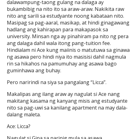
dalawampung-taong gulang na dalaga ay
bukambibig na nito ito sa araw-araw. Nakikita raw
nito ang sarili sa estudyante noong kabataan nito.
Masipag sa pag-aaral, masikap, at hindi ginagawang
hadlang ang kahirapan para makapasok sa
university. Minsan nga ay pinahiram pa nito ng pera
ang dalaga dahil wala itong pang-tuition fee.
Hindialam ni Ace kung maiinis o matutuwa sa ginawa
ng asawa pero hindi niya ito masisisi dahil nagmula
rin sa hikahos na pamumuhay ang asawa bago
guminhawa ang buhay.
Pero naririndi na siya sa pangalang “Licca”.
Makalipas ang ilang araw ay nagulat si Ace nang
makitang kasama ng kanyang misis ang estudyante
nito sa pag-uwi sa kanilang apartment na may dala-
dalang maleta.
Ace: Licca?
Nagulat si Gina sa narinig mula sa asawa.