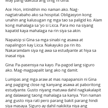
May pang-aakusa ang tinig ni Gina.
Ace: Hon, intindihin mo naman ako. Nag-
nagtatrabaho ako sa hospital. Obligasyon kong
unahin ang kalusugan ng mga tao sa paligid ko. Alam
kong mahalaga sa ‘yo si Licca. Para mo na siyang
kapatid kaya mahalaga na rin siya sa akin.
Napaisip si Gina sa mga sinabi ng asawa at
napalingon kay Licca. Nakayuko pa rin ito.
Nakaramdam siya ng awa sa estudyante at hiya sa
inasal niya.
Gina: Pa-pasensya na kayo. Pa-pagod lang siguro
ako. Mag-magpapalit lang ako ng damit.
Lumipas ang mga araw at mas napapansin ni Gina
ang pagiging close ng kanyang asawa at paboritong
estudyante. Gusto niyang matuwa dahil nagkakalapit
ang dalawang taong mahalaga sa kanya. ‘Yon naman
ang gusto niya rati pero parang bakit parang hindi
siya masaya. Siguro ay dahil nakikita niya ang