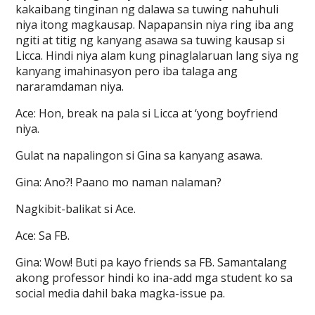
kakaibang tinginan ng dalawa sa tuwing nahuhuli
niya itong magkausap. Napapansin niya ring iba ang
ngiti at titig ng kanyang asawa sa tuwing kausap si
Licca. Hindi niya alam kung pinaglalaruan lang siya ng
kanyang imahinasyon pero iba talaga ang
nararamdaman niya.
Ace: Hon, break na pala si Licca at ‘yong boyfriend
niya.
Gulat na napalingon si Gina sa kanyang asawa.
Gina: Ano?! Paano mo naman nalaman?
Nagkibit-balikat si Ace.
Ace: Sa FB.
Gina: Wow! Buti pa kayo friends sa FB. Samantalang
akong professor hindi ko ina-add mga student ko sa
social media dahil baka magka-issue pa.