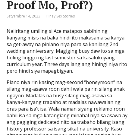
Proof Mo, Prof?)
Setyembre 14, 2023
Pinay Sex Stories
Naiiritang umiling si Ace matapos sabihin ng
kanyang misis na baka hindi ito makasama sa kanya
sa get-away na pinlano niya para sa kanilang 2nd
wedding anniversary. Magiging busy daw ito sa mga
huling linggo ng last semester sa kasalukuyang
curriculum year. Three days lang ang hiningi niya rito
pero hindi siya mapagbigyan.
Plano niya rin kasing mag-second “honeymoon” na
silang mag-asawa roon dahil wala pa rin silang anak
ngayon. Madalas na busy silang mag-asawa sa
kanya-kanyang trabaho at madalas nawawalan ng
oras para isa’t isa. Wala naman siyang reklamo roon
dahil isa sa mga katangiang minahal niya sa asawa ay
ang pagiging dedicated nito sa trabaho bilang isang
history professor sa isang sikat na university. Kaso