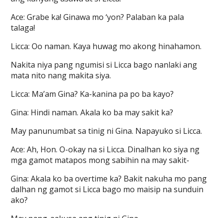
Ace: Grabe ka! Ginawa mo ‘yon? Palaban ka pala
talaga!
Licca: Oo naman. Kaya huwag mo akong hinahamon.
Nakita niya pang ngumisi si Licca bago nanlaki ang
mata nito nang makita siya.
Licca: Ma’am Gina? Ka-kanina pa po ba kayo?
Gina: Hindi naman. Akala ko ba may sakit ka?
May panunumbat sa tinig ni Gina. Napayuko si Licca.
Ace: Ah, Hon. O-okay na si Licca. Dinalhan ko siya ng
mga gamot matapos mong sabihin na may sakit-
Gina: Akala ko ba overtime ka? Bakit nakuha mo pang
dalhan ng gamot si Licca bago mo maisip na sunduin
ako?