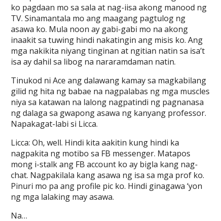
ko pagdaan mo sa sala at nag-iisa akong manood ng
TV. Sinamantala mo ang maagang pagtulog ng
asawa ko. Mula noon ay gabi-gabi mo na akong
inaakit sa tuwing hindi nakatingin ang misis ko. Ang
mga nakikita niyang tinginan at ngitian natin sa isa’t
isa ay dahil sa libog na nararamdaman natin.
Tinukod ni Ace ang dalawang kamay sa magkabilang
gilid ng hita ng babae na nagpalabas ng mga muscles
niya sa katawan na lalong nagpatindi ng pagnanasa
ng dalaga sa gwapong asawa ng kanyang professor.
Napakagat-labi si Licca.
Licca: Oh, well. Hindi kita aakitin kung hindi ka
nagpakita ng motibo sa FB messenger. Matapos
mong i-stalk ang FB account ko ay bigla kang nag-
chat. Nagpakilala kang asawa ng isa sa mga prof ko.
Pinuri mo pa ang profile pic ko. Hindi ginagawa ‘yon
ng mga lalaking may asawa.
Na…