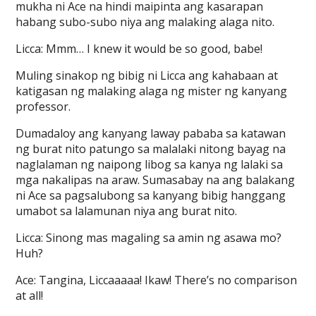
mukha ni Ace na hindi maipinta ang kasarapan
habang subo-subo niya ang malaking alaga nito.
Licca: Mmm… I knew it would be so good, babe!
Muling sinakop ng bibig ni Licca ang kahabaan at
katigasan ng malaking alaga ng mister ng kanyang
professor.
Dumadaloy ang kanyang laway pababa sa katawan
ng burat nito patungo sa malalaki nitong bayag na
naglalaman ng naipong libog sa kanya ng lalaki sa
mga nakalipas na araw. Sumasabay na ang balakang
ni Ace sa pagsalubong sa kanyang bibig hanggang
umabot sa lalamunan niya ang burat nito.
Licca: Sinong mas magaling sa amin ng asawa mo?
Huh?
Ace: Tangina, Liccaaaaa! Ikaw! There’s no comparison
at all!