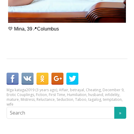
💛 Mina, 39📍Columbus
Mga kataga
2019 (3 years ago)
,
Affair
,
betrayal
,
Cheating
,
December 9
,
Erotic Couplings
,
Fiction
,
First Time
,
Humiliation
,
husband
,
infidelity
,
mature
,
Mistress
,
Reluctance
,
Seduction
,
Taboo
,
tagalog
,
temptation
,
wife