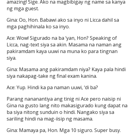
amazing! Sige. Ako na magbibigay ng name sa kanya
ng mga guest.
Gina: Oo, Hon. Babawi ako sa inyo ni Licca dahil sa
mga paghihinala ko sa inyo.
Ace: Wow! Sigurado na ba ‘yan, Hon? Speaking of
Licca, nag-text siya sa akin. Masama na naman ang
pakiramdam kaya uuwi na muna ko para tingnan
siya.
Gina: Masama ang pakiramdam niya? Kaya pala hindi
siya nakapag-take ng final exam kanina.
Ace: Yup. Hindi ka pa naman uuwi, ‘di ba?
Parang nananantiya ang tinig ni Ace pero naisip ni
Gina na gusto lang nito makasigurado kung dapat na
ba siya nitong sunduin o hindi. Nangako siya sa
sariling hindi na mag-iisip ng masama.
Gina: Mamaya pa, Hon. Mga 10 siguro. Super busy.