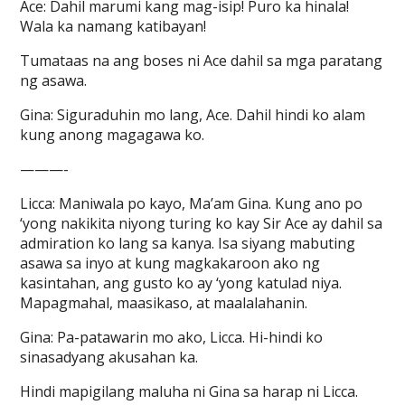
Ace: Dahil marumi kang mag-isip! Puro ka hinala!
Wala ka namang katibayan!
Tumataas na ang boses ni Ace dahil sa mga paratang
ng asawa.
Gina: Siguraduhin mo lang, Ace. Dahil hindi ko alam
kung anong magagawa ko.
———-
Licca: Maniwala po kayo, Ma’am Gina. Kung ano po
‘yong nakikita niyong turing ko kay Sir Ace ay dahil sa
admiration ko lang sa kanya. Isa siyang mabuting
asawa sa inyo at kung magkakaroon ako ng
kasintahan, ang gusto ko ay ‘yong katulad niya.
Mapagmahal, maasikaso, at maalalahanin.
Gina: Pa-patawarin mo ako, Licca. Hi-hindi ko
sinasadyang akusahan ka.
Hindi mapigilang maluha ni Gina sa harap ni Licca.