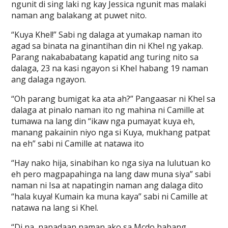
ngunit di sing laki ng kay Jessica ngunit mas malaki
naman ang balakang at puwet nito.
“Kuya Khel!” Sabi ng dalaga at yumakap naman ito
agad sa binata na ginantihan din ni Khel ng yakap.
Parang nakababatang kapatid ang turing nito sa
dalaga, 23 na kasi ngayon si Khel habang 19 naman
ang dalaga ngayon.
“Oh parang bumigat ka ata ah?” Pangaasar ni Khel sa
dalaga at pinalo naman ito ng mahina ni Camille at
tumawa na lang din “ikaw nga pumayat kuya eh,
manang pakainin niyo nga si Kuya, mukhang patpat
na eh” sabi ni Camille at natawa ito
“Hay nako hija, sinabihan ko nga siya na lulutuan ko
eh pero magpapahinga na lang daw muna siya” sabi
naman ni Isa at napatingin naman ang dalaga dito
“hala kuya! Kumain ka muna kaya” sabi ni Camille at
natawa na lang si Khel.
“Di na, napadaan naman ako sa Mcdo habang