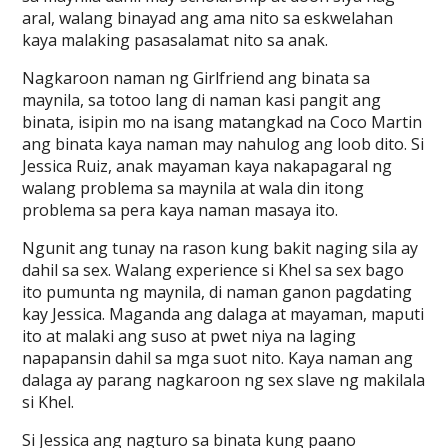
aral, walang binayad ang ama nito sa eskwelahan
kaya malaking pasasalamat nito sa anak.
Nagkaroon naman ng Girlfriend ang binata sa
maynila, sa totoo lang di naman kasi pangit ang
binata, isipin mo na isang matangkad na Coco Martin
ang binata kaya naman may nahulog ang loob dito. Si
Jessica Ruiz, anak mayaman kaya nakapagaral ng
walang problema sa maynila at wala din itong
problema sa pera kaya naman masaya ito.
Ngunit ang tunay na rason kung bakit naging sila ay
dahil sa sex. Walang experience si Khel sa sex bago
ito pumunta ng maynila, di naman ganon pagdating
kay Jessica. Maganda ang dalaga at mayaman, maputi
ito at malaki ang suso at pwet niya na laging
napapansin dahil sa mga suot nito. Kaya naman ang
dalaga ay parang nagkaroon ng sex slave ng makilala
si Khel.
Si Jessica ang nagturo sa binata kung paano