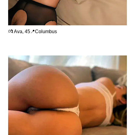
💏 Ava, 45📍Columbus