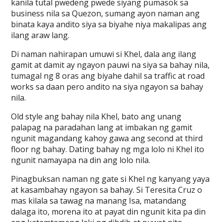
kanila tutal pwedeng pwede siyang pumasok sa
business nila sa Quezon, sumang ayon naman ang
binata kaya andito siya sa biyahe niya makalipas ang
ilang araw lang.
Di naman nahirapan umuwi si Khel, dala ang ilang
gamit at damit ay ngayon pauwi na siya sa bahay nila,
tumagal ng 8 oras ang biyahe dahil sa traffic at road
works sa daan pero andito na siya ngayon sa bahay
nila.
Old style ang bahay nila Khel, bato ang unang
palapag na paradahan lang at imbakan ng gamit
ngunit magandang kahoy gawa ang second at third
floor ng bahay. Dating bahay ng mga lolo ni Khel ito
ngunit namayapa na din ang lolo nila.
Pinagbuksan naman ng gate si Khel ng kanyang yaya
at kasambahay ngayon sa bahay. Si Teresita Cruz o
mas kilala sa tawag na manang Isa, matandang
dalaga ito, morena ito at payat din ngunit kita pa din