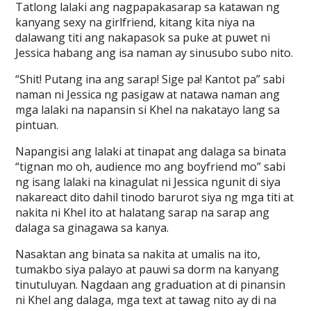
Tatlong lalaki ang nagpapakasarap sa katawan ng
kanyang sexy na girlfriend, kitang kita niya na
dalawang titi ang nakapasok sa puke at puwet ni
Jessica habang ang isa naman ay sinusubo subo nito.
“Shit! Putang ina ang sarap! Sige pa! Kantot pa” sabi
naman ni Jessica ng pasigaw at natawa naman ang
mga lalaki na napansin si Khel na nakatayo lang sa
pintuan.
Napangisi ang lalaki at tinapat ang dalaga sa binata
“tignan mo oh, audience mo ang boyfriend mo” sabi
ng isang lalaki na kinagulat ni Jessica ngunit di siya
nakareact dito dahil tinodo barurot siya ng mga titi at
nakita ni Khel ito at halatang sarap na sarap ang
dalaga sa ginagawa sa kanya.
Nasaktan ang binata sa nakita at umalis na ito,
tumakbo siya palayo at pauwi sa dorm na kanyang
tinutuluyan. Nagdaan ang graduation at di pinansin
ni Khel ang dalaga, mga text at tawag nito ay di na