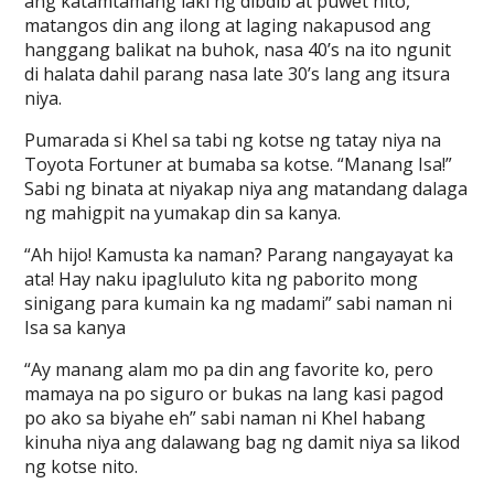
ang katamtamang laki ng dibdib at puwet nito,
matangos din ang ilong at laging nakapusod ang
hanggang balikat na buhok, nasa 40’s na ito ngunit
di halata dahil parang nasa late 30’s lang ang itsura
niya.
Pumarada si Khel sa tabi ng kotse ng tatay niya na
Toyota Fortuner at bumaba sa kotse. “Manang Isa!”
Sabi ng binata at niyakap niya ang matandang dalaga
ng mahigpit na yumakap din sa kanya.
“Ah hijo! Kamusta ka naman? Parang nangayayat ka
ata! Hay naku ipagluluto kita ng paborito mong
sinigang para kumain ka ng madami” sabi naman ni
Isa sa kanya
“Ay manang alam mo pa din ang favorite ko, pero
mamaya na po siguro or bukas na lang kasi pagod
po ako sa biyahe eh” sabi naman ni Khel habang
kinuha niya ang dalawang bag ng damit niya sa likod
ng kotse nito.