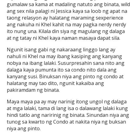
gumalaw sa kama at madaling natuto ang binata, wild
ang sex nila palagi ni Jessica kaya sa loob ng apat na
taong relasyon ay halatang maraming sexperience
ang nakuha ni Khel kahit na may pagka nerdy nerdy
ito nung una. Kilala din siya ng magulang ng dalaga
at ng tatay ni Khel kaya naman masaya dapat sila.
Ngunit isang gabi ng nakaraang linggo lang ay
nahuli ni Khel na may ibang kasiping ang kanyang
nobya na ibang lalaki. Susurpresahin sana nito ang
dalaga kaya pumunta ito sa condo nito dala ang
kanyang susi. Binuksan niya ang pinto ng condo at
halatang may tao dito, ngunit kakaiba ang
pakiramdam ng binata.
Maya maya pa ay may narinig itong ungol ng dalaga
at mga lalaki, tama di lang isa o dalawang lalaki kung
hindi tatlo ang naririnig ng binata. Sinundan niya ang
tunog sa kwarto ng Condo at nakita niya ng buksan
niya ang pinto.