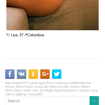
💘 Lea, 37📍Columbus
Mga kataga
2021 (2 years ago)
,
Erotic Couplings
,
Exhibitionist and
Voyeur
,
fetish
,
Fiction
,
Group Sex
,
Interracial Sex
,
mature
,
Mature
lovers
,
May 5
,
Older man
,
One Night Stand
,
Reluctance
,
romance
,
sexy
,
Taboo
,
tagalog
,
Young Sluts