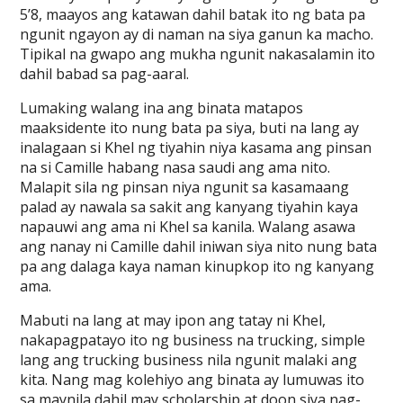
5’8, maayos ang katawan dahil batak ito ng bata pa
ngunit ngayon ay di naman na siya ganun ka macho.
Tipikal na gwapo ang mukha ngunit nakasalamin ito
dahil babad sa pag-aaral.
Lumaking walang ina ang binata matapos
maaksidente ito nung bata pa siya, buti na lang ay
inalagaan si Khel ng tiyahin niya kasama ang pinsan
na si Camille habang nasa saudi ang ama nito.
Malapit sila ng pinsan niya ngunit sa kasamaang
palad ay nawala sa sakit ang kanyang tiyahin kaya
napauwi ang ama ni Khel sa kanila. Walang asawa
ang nanay ni Camille dahil iniwan siya nito nung bata
pa ang dalaga kaya naman kinupkop ito ng kanyang
ama.
Mabuti na lang at may ipon ang tatay ni Khel,
nakapagpatayo ito ng business na trucking, simple
lang ang trucking business nila ngunit malaki ang
kita. Nang mag kolehiyo ang binata ay lumuwas ito
sa maynila dahil may scholarship at doon siya nag-