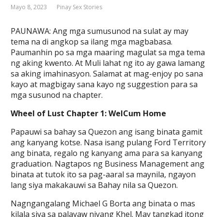
Mayo 8, 2023
Pinay Sex Stories
PAUNAWA: Ang mga sumusunod na sulat ay may
tema na di angkop sa ilang mga magbabasa.
Paumanhin po sa mga maaring magulat sa mga tema
ng aking kwento. At Muli lahat ng ito ay gawa lamang
sa aking imahinasyon. Salamat at mag-enjoy po sana
kayo at magbigay sana kayo ng suggestion para sa
mga susunod na chapter.
Wheel of Lust Chapter 1: WelCum Home
Papauwi sa bahay sa Quezon ang isang binata gamit
ang kanyang kotse. Nasa isang pulang Ford Territory
ang binata, regalo ng kanyang ama para sa kanyang
graduation. Nagtapos ng Business Management ang
binata at tutok ito sa pag-aaral sa maynila, ngayon
lang siya makakauwi sa Bahay nila sa Quezon.
Nagngangalang Michael G Borta ang binata o mas
kilala siya sa palayaw niyang Khel. May tangkad itong