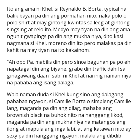
Ito ang ama ni Khel, si Reynaldo B. Borta, typical na
balik bayan pa din ang pormahan nito, naka polo o
polo shirt at may gintong kwintas sa leeg at gintong
singsing at relo ito. Medyo may tiyan na din ang ama
ngunit gwapings pa din ang mukha niya, dito kasi
nagmana si Khel, moreno din ito pero malakas pa din
kahit na may tiyan na ito kakainom.
“Ah opo Pa, mabilis din pero since baguhan pa po eh
napatagal din ang biyahe, grabe din traffic dahil sa
ginagawang daan” sabi ni Khel at narinig naman niya
na pababa ang isang dalaga.
Wala naman duda si Khel kung sino ang dalagang
pababaa ngayon, si Camille Borta o simpleng Camille
lang, maganda pa din ang dilag, mahaba ang
brownish black na buhok nito na hanggang likod,
maganda pa din ang mukha niya na matangos ang
ilong at mapula ang mga labi, at ang katawan nito ay
sexy pa din hanggang ngayon, malaki ang dibdib