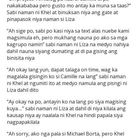
nakakababaa pero gusto mo antay ka muna sa taas?”
Sabi naman ni Khel at binuksan niya ang gate at
pinapasok niya naman si Liza
“Ah sige po, sabi po kasi niya sa text alas nuebe kami
magsimula eh, pero mukhang nauna po ako sa mga
kagrupo namin” sabi naman ni Liza na medyo nahiya
dahil nauna siyang dumating at di pa gising ang
binisita niya
“Ah okay lang yun, dapat talaga on time, wag ka
magalala gisingin ko si Camille na lang” sabi naman
ni Khel at ngumiti ito at medyo namula ang pisngi ni
Liza dahil dito
“Ay okay na po, antayin ko na lang po siya magising
kuya….” sabi naman ni Liza at dahil di niya kilala ang
kausap niya ay naalala ni Khel na hindi papala siya
nagpapakilala
“Ah sorry, ako nga pala si Michael Borta, pero Khel