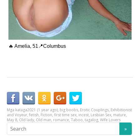
🔥 Amelia, 51📍Columbus
Mga kataga
2021 (1 year ago)
,
big boobs
,
Erotic Couplings
,
Exhibitionist
and Voyeur
,
fetish
,
Fiction
,
first time sex
,
incest
,
Lesbian Sex
,
mature
,
May 8
,
Old lady
,
Old man
,
romance
,
Taboo
,
tagalog
,
Wife Lovers