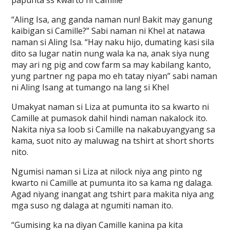
papunta ss kwarto ni Camille
“Aling Isa, ang ganda naman nun! Bakit may ganung
kaibigan si Camille?” Sabi naman ni Khel at natawa
naman si Aling Isa. “Hay naku hijo, dumating kasi sila
dito sa lugar natin nung wala ka na, anak siya nung
may ari ng pig and cow farm sa may kabilang kanto,
yung partner ng papa mo eh tatay niyan” sabi naman
ni Aling Isang at tumango na lang si Khel
Umakyat naman si Liza at pumunta ito sa kwarto ni
Camille at pumasok dahil hindi naman nakalock ito.
Nakita niya sa loob si Camille na nakabuyangyang sa
kama, suot nito ay maluwag na tshirt at short shorts
nito.
Ngumisi naman si Liza at nilock niya ang pinto ng
kwarto ni Camille at pumunta ito sa kama ng dalaga.
Agad niyang inangat ang tshirt para makita niya ang
mga suso ng dalaga at ngumiti naman ito.
“Gumising ka na diyan Camille kanina pa kita