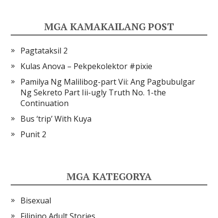
MGA KAMAKAILANG POST
Pagtataksil 2
Kulas Anova – Pekpekolektor #pixie
Pamilya Ng Malilibog-part Vii: Ang Pagbubulgar
Ng Sekreto Part Iii-ugly Truth No. 1-the
Continuation
Bus ‘trip’ With Kuya
Punit 2
MGA KATEGORYA
Bisexual
Filipino Adult Stories