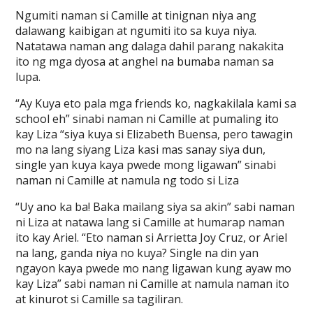
Ngumiti naman si Camille at tinignan niya ang
dalawang kaibigan at ngumiti ito sa kuya niya.
Natatawa naman ang dalaga dahil parang nakakita
ito ng mga dyosa at anghel na bumaba naman sa
lupa.
“Ay Kuya eto pala mga friends ko, nagkakilala kami sa
school eh” sinabi naman ni Camille at pumaling ito
kay Liza “siya kuya si Elizabeth Buensa, pero tawagin
mo na lang siyang Liza kasi mas sanay siya dun,
single yan kuya kaya pwede mong ligawan” sinabi
naman ni Camille at namula ng todo si Liza
“Uy ano ka ba! Baka mailang siya sa akin” sabi naman
ni Liza at natawa lang si Camille at humarap naman
ito kay Ariel. “Eto naman si Arrietta Joy Cruz, or Ariel
na lang, ganda niya no kuya? Single na din yan
ngayon kaya pwede mo nang ligawan kung ayaw mo
kay Liza” sabi naman ni Camille at namula naman ito
at kinurot si Camille sa tagiliran.