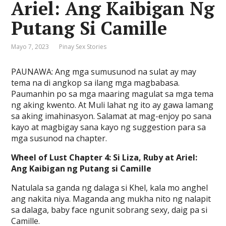
Ariel: Ang Kaibigan Ng
Putang Si Camille
Mayo 7, 2023
Pinay Sex Stories
PAUNAWA: Ang mga sumusunod na sulat ay may
tema na di angkop sa ilang mga magbabasa.
Paumanhin po sa mga maaring magulat sa mga tema
ng aking kwento. At Muli lahat ng ito ay gawa lamang
sa aking imahinasyon. Salamat at mag-enjoy po sana
kayo at magbigay sana kayo ng suggestion para sa
mga susunod na chapter.
Wheel of Lust Chapter 4: Si Liza, Ruby at Ariel:
Ang Kaibigan ng Putang si Camille
Natulala sa ganda ng dalaga si Khel, kala mo anghel
ang nakita niya. Maganda ang mukha nito ng nalapit
sa dalaga, baby face ngunit sobrang sexy, daig pa si
Camille.