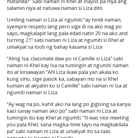
matanda?” Sabi naman ni Khel at inayos pa niya ang
salamin niya at natuwa naman si Liza dito
Umiling naman si Liza at ngumiti “ay hindi naman,
syempre respeto lang pero sige di na ako mag po
sayo, magkalapit lang pala edad natin 20 na ako and
turning 21” sabi naman ni Liza at ngumiti si Khel at
umakyat sa loob ng bahay kasama si Liza
“Aling Isa, classmate daw po ni Camille si Liza” sabi
naman ni Khel kay Isa na tumingin at ngumiti naman
ito at kinawayan “Ah! Liza ikaw pala yan akala ko
kung sino, sige pasok ka, sabayan mo na si Khel
kumain at akyatin ko si Camille” sabi naman ni Isa at
ngumiti naman si Liza
“Ay wag na po, kahit ako na lang po gigising sa kanya
kasi sanay naman ako po” sabi naman ni Liza at
tumingin ito kay Khel at ngumiti. “It was nice meeting
you pala Khel, sana magka-time tayo na magkakilala
pa” sabi naman ni Liza at umakyat ito sa taas