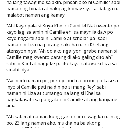
na lang tawag mo sa akin, pinsan ako ni Camille” sabi
naman ng binata at nakipag kamay siya sa dalaga na
malabot naman ang kamay
“Ah! Kayo pala si Kuya Khel ni Camille! Nakuwento po
kayo lagi sa amin ni Camille eh, sa maynila daw po
kayo nagaral sabi ni Camille at scholar pa” sabi
naman ni Liza na parang nakuha na ni Khel ang
atensyon niya. “Ah oo ako nga iyon, grabe naman si
Camille mag kwento parang di ako galing dito ah”
sabi ni Khel at nagjoke pa ito kaya natawa si Liza sa
sinabi niya
“Ay hindi naman po, pero proud na proud po kasi sa
inyo si Camille pati na din po si mang Rey” sabi
naman ni Liza at tumango na lang si Khel sa
pagkakasabi sa pangalan ni Camille at ang kanyang
ama
“Ah salamat naman kung ganon pero wag ka na mag
po, 23 lang naman ako, mukha na ba akong