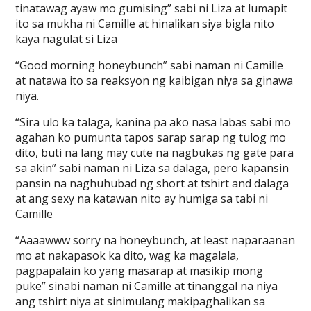
tinatawag ayaw mo gumising” sabi ni Liza at lumapit
ito sa mukha ni Camille at hinalikan siya bigla nito
kaya nagulat si Liza
“Good morning honeybunch” sabi naman ni Camille
at natawa ito sa reaksyon ng kaibigan niya sa ginawa
niya.
“Sira ulo ka talaga, kanina pa ako nasa labas sabi mo
agahan ko pumunta tapos sarap sarap ng tulog mo
dito, buti na lang may cute na nagbukas ng gate para
sa akin” sabi naman ni Liza sa dalaga, pero kapansin
pansin na naghuhubad ng short at tshirt and dalaga
at ang sexy na katawan nito ay humiga sa tabi ni
Camille
“Aaaawww sorry na honeybunch, at least naparaanan
mo at nakapasok ka dito, wag ka magalala,
pagpapalain ko yang masarap at masikip mong
puke” sinabi naman ni Camille at tinanggal na niya
ang tshirt niya at sinimulang makipaghalikan sa