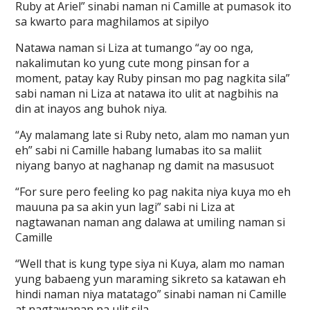
Ruby at Ariel” sinabi naman ni Camille at pumasok ito
sa kwarto para maghilamos at sipilyo
Natawa naman si Liza at tumango “ay oo nga,
nakalimutan ko yung cute mong pinsan for a
moment, patay kay Ruby pinsan mo pag nagkita sila”
sabi naman ni Liza at natawa ito ulit at nagbihis na
din at inayos ang buhok niya.
“Ay malamang late si Ruby neto, alam mo naman yun
eh” sabi ni Camille habang lumabas ito sa maliit
niyang banyo at naghanap ng damit na masusuot
“For sure pero feeling ko pag nakita niya kuya mo eh
mauuna pa sa akin yun lagi” sabi ni Liza at
nagtawanan naman ang dalawa at umiling naman si
Camille
“Well that is kung type siya ni Kuya, alam mo naman
yung babaeng yun maraming sikreto sa katawan eh
hindi naman niya matatago” sinabi naman ni Camille
at nagtawanan na ulit sila.