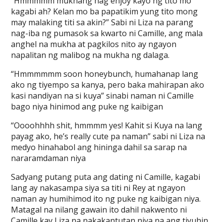
“Hmmmmm mukhang nag enjoy kayo ng tito mo
kagabi ah? Kelan mo ba papatikim yung tito mong
may malaking titi sa akin?” Sabi ni Liza na parang
nag-iba ng pumasok sa kwarto ni Camille, ang mala
anghel na mukha at pagkilos nito ay ngayon
napalitan ng malibog na mukha ng dalaga.
“Hmmmmmm soon honeybunch, humahanap lang
ako ng tiyempo sa kanya, pero baka mahirapan ako
kasi nandiyan na si kuya” sinabi naman ni Camille
bago niya hinimod ang puke ng kaibigan
“Oooohhhh shit, hmmmm yes! Kahit si Kuya na lang
payag ako, he’s really cute pa naman” sabi ni Liza na
medyo hinahabol ang hininga dahil sa sarap na
nararamdaman niya
Sadyang putang puta ang dating ni Camille, kagabi
lang ay nakasampa siya sa titi ni Rey at ngayon
naman ay humihimod ito ng puke ng kaibigan niya.
Matagal na nilang gawain ito dahil nakwento ni
Camille kay Liza na nakakantutan niya na ang tiyuhin