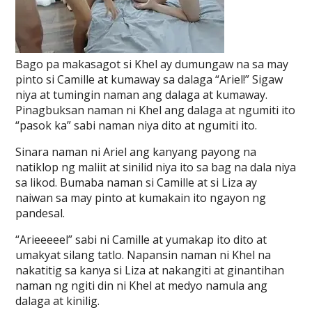
Bago pa makasagot si Khel ay dumungaw na sa may
pinto si Camille at kumaway sa dalaga “Ariel!” Sigaw
niya at tumingin naman ang dalaga at kumaway.
Pinagbuksan naman ni Khel ang dalaga at ngumiti ito
“pasok ka” sabi naman niya dito at ngumiti ito.
Sinara naman ni Ariel ang kanyang payong na
natiklop ng maliit at sinilid niya ito sa bag na dala niya
sa likod. Bumaba naman si Camille at si Liza ay
naiwan sa may pinto at kumakain ito ngayon ng
pandesal.
“Arieeeeel” sabi ni Camille at yumakap ito dito at
umakyat silang tatlo. Napansin naman ni Khel na
nakatitig sa kanya si Liza at nakangiti at ginantihan
naman ng ngiti din ni Khel at medyo namula ang
dalaga at kinilig.