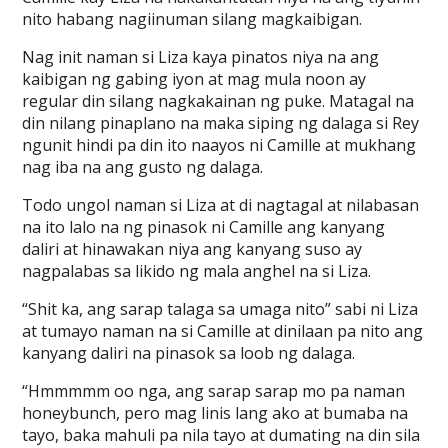
nito habang nagiinuman silang magkaibigan.
Nag init naman si Liza kaya pinatos niya na ang
kaibigan ng gabing iyon at mag mula noon ay
regular din silang nagkakainan ng puke. Matagal na
din nilang pinaplano na maka siping ng dalaga si Rey
ngunit hindi pa din ito naayos ni Camille at mukhang
nag iba na ang gusto ng dalaga.
Todo ungol naman si Liza at di nagtagal at nilabasan
na ito lalo na ng pinasok ni Camille ang kanyang
daliri at hinawakan niya ang kanyang suso ay
nagpalabas sa likido ng mala anghel na si Liza.
“Shit ka, ang sarap talaga sa umaga nito” sabi ni Liza
at tumayo naman na si Camille at dinilaan pa nito ang
kanyang daliri na pinasok sa loob ng dalaga.
“Hmmmmm oo nga, ang sarap sarap mo pa naman
honeybunch, pero mag linis lang ako at bumaba na
tayo, baka mahuli pa nila tayo at dumating na din sila