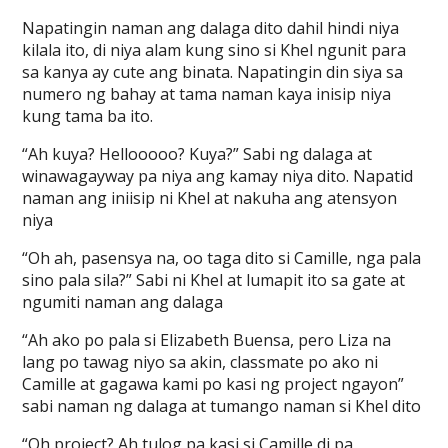
Napatingin naman ang dalaga dito dahil hindi niya
kilala ito, di niya alam kung sino si Khel ngunit para
sa kanya ay cute ang binata. Napatingin din siya sa
numero ng bahay at tama naman kaya inisip niya
kung tama ba ito.
“Ah kuya? Hellooooo? Kuya?” Sabi ng dalaga at
winawagayway pa niya ang kamay niya dito. Napatid
naman ang iniisip ni Khel at nakuha ang atensyon
niya
“Oh ah, pasensya na, oo taga dito si Camille, nga pala
sino pala sila?” Sabi ni Khel at lumapit ito sa gate at
ngumiti naman ang dalaga
“Ah ako po pala si Elizabeth Buensa, pero Liza na
lang po tawag niyo sa akin, classmate po ako ni
Camille at gagawa kami po kasi ng project ngayon”
sabi naman ng dalaga at tumango naman si Khel dito
“Oh project? Ah tulog pa kasi si Camille di pa