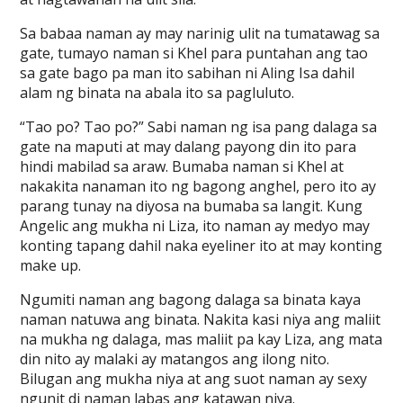
Sa babaa naman ay may narinig ulit na tumatawag sa
gate, tumayo naman si Khel para puntahan ang tao
sa gate bago pa man ito sabihan ni Aling Isa dahil
alam ng binata na abala ito sa pagluluto.
“Tao po? Tao po?” Sabi naman ng isa pang dalaga sa
gate na maputi at may dalang payong din ito para
hindi mabilad sa araw. Bumaba naman si Khel at
nakakita nanaman ito ng bagong anghel, pero ito ay
parang tunay na diyosa na bumaba sa langit. Kung
Angelic ang mukha ni Liza, ito naman ay medyo may
konting tapang dahil naka eyeliner ito at may konting
make up.
Ngumiti naman ang bagong dalaga sa binata kaya
naman natuwa ang binata. Nakita kasi niya ang maliit
na mukha ng dalaga, mas maliit pa kay Liza, ang mata
din nito ay malaki ay matangos ang ilong nito.
Bilugan ang mukha niya at ang suot naman ay sexy
ngunit di naman labas ang katawan niya.