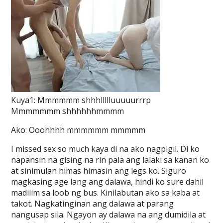
Kuya1: Mmmmmm shhhllllluuuuurrrp
Mmmmmmm shhhhhhmmmm
Ako: Ooohhhh mmmmmm mmmmm
I missed sex so much kaya di na ako nagpigil. Di ko
napansin na gising na rin pala ang lalaki sa kanan ko
at sinimulan himas himasin ang legs ko. Siguro
magkasing age lang ang dalawa, hindi ko sure dahil
madilim sa loob ng bus. Kinilabutan ako sa kaba at
takot. Nagkatinginan ang dalawa at parang
nangusap sila. Ngayon ay dalawa na ang dumidila at