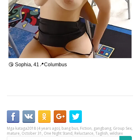
😘 Sophia, 41📍Columbus
Mga kataga
2018 (4 years ago)
,
bang bus
,
Fiction
,
gangbang
,
Group Sex
,
mature
,
October 31
,
One Night Stand
,
Reluctance
,
Taglish
,
wildsex