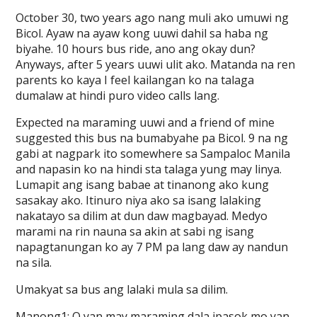
October 30, two years ago nang muli ako umuwi ng
Bicol. Ayaw na ayaw kong uuwi dahil sa haba ng
biyahe. 10 hours bus ride, ano ang okay dun?
Anyways, after 5 years uuwi ulit ako. Matanda na ren
parents ko kaya I feel kailangan ko na talaga
dumalaw at hindi puro video calls lang.
Expected na maraming uuwi and a friend of mine
suggested this bus na bumabyahe pa Bicol. 9 na ng
gabi at nagpark ito somewhere sa Sampaloc Manila
and napasin ko na hindi sta talaga yung may linya.
Lumapit ang isang babae at tinanong ako kung
sasakay ako. Itinuro niya ako sa isang lalaking
nakatayo sa dilim at dun daw magbayad. Medyo
marami na rin nauna sa akin at sabi ng isang
napagtanungan ko ay 7 PM pa lang daw ay nandun
na sila.
Umakyat sa bus ang lalaki mula sa dilim.
Manong1: O yan may maraming dala ipasok mo yan