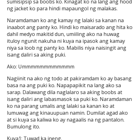
sumisipsip sa boobs ko. Kinagat ko na lang ang hood
ng jacket ko para hindi mapaungol ng malakas.
Naramdaman ko ang kamay ng lalaki sa kanan na
inaabot ang panty ko. Hindi ko maisarado ang hita ko
dahil medyo makitid dun, umiiling ako na huwag
ituloy ngunit nakuha ni kuya na ipasok ang kamay
niya sa loob ng panty ko. Mabilis niya naisingit ang
isang daliri sa aking puki.
Ako: Ummmmmmmmmmmm
Nagiinit na ako ng todo at pakiramdam ko ay basang
basa na ang puki ko. Napapapikit na lang ako sa
sarap. Dalawang dila naglalaro sa aking boobs at
isang daliri ang labasmasok sa puki ko. Naramdaman
ko na parang umalis ang lalaki sa kanan ko at
lumuwag ang kinauupuan namin. Dumilat agad ako
at si kuya sa kaliwa ko ay nagaalis na ng pantalon.
Bumulong ito.
Kuya1: Tuwad ka ineng.