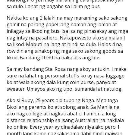
sa dulo. Lahat ng bagahe sa ilalim ng bus.
Nakita ko ang 2 lalaki na may maraming sako sakong
gamit na parang papel lang naman ang laman at
inilagay sa likod ng bus. Isa isa ng pinasakay ang mga
nagiintay na pasahero. Nakapuwesto ako sa malapit
sa likod. Mabuti na lang at hindi sa dulo. Halos 4 na
row din ang sinakop ng mga sako sakong goods sa
likod. Bandang 10:30 na naka alis ang bus.
Sa may bandang Sta. Rosa nang akoy antukin. I make
sure na lahat ng personal stuffs ko ay nasa luggage
ko at wala akong dala kung coin purse, panyo at
sweater. Umayos ako ng upo, sumandal at natulog.
Ako si Ruby, 25 years old tubong Naga. Mga taga
Bicol ang parents ko at solong anak. Sa Manila na
ako hag college at nagkatrabaho. I am on a long
distance relationship sa isang Australian na nakilala
ko online. Every year ay dinadalaw niya ako pero 1
month lang kame nagkakasama dahil hindi maiwan