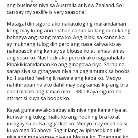
ang business niya sa Australia at New Zealand. So I
can say my sexlife is very seasonal.
Matagal din siguro ako nakatulog ng maramdaman
kong may kung ano. Dahan dahan ko lang ibinuka ng
bahagya ang isang mata ko. Ang lalaki sa kanan ko
ay mukhang tulog din pero ang nasa kaliwa ko ay
nakapasok ang kamay sa blouse ko at lamas lamas
ang suso ko. Nashock ako pero di ako nagpahalata.
Pinakikiramdaman ko ang ginagawa niya. Sarap na
sarap siya sa ginagawa niya na paglamutak sa boobs
ko. I started feeling it nawala ang kaba ko. Medyo
nahihirapan na ako dahil may pagkamasikip ang bra
dahil malaki ang laman nito – 38D. Kaya siguro na
attract si kuya sa boobs ko.
Kayat gumalaw ako sabay alis niya nga kama niya at
kunwaring tulog. Inalis ko ang hook ng bra ko at
inilagay sa bulsa ng jacket ko. Medyo may edad na si
kuya mga 35 above. Saglit lang ay ipinasok na ulit
niya ang mga kamay niya sa blouse ko. Tinanggal ko