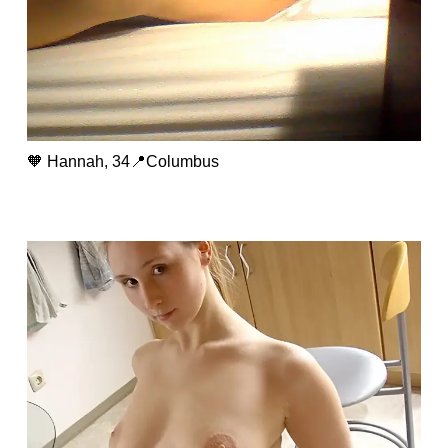
🧡 Hannah, 34📍Columbus