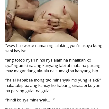
“wow ha swerte naman ng lalaking yun”masaya kung
sabi kay lyn..
“ang totoo nyan hindi nya alam na hinalikan ko
sya!”ngumiti na ang kanyang labi at mata na parang
may magandang ala-ala na sumagi sa kanyang isip.
“hala!! kababae mong tao minanyak mo yung lalaki?”
nakatakip pa ang kamay ko habang sinasabi ko yun
na parang gulat na gulat..
“hindi ko sya minanyak…….”