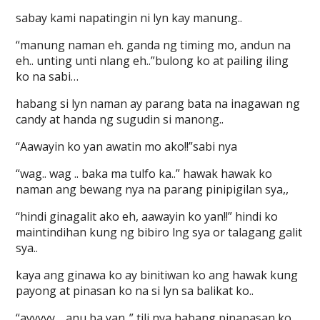
sabay kami napatingin ni lyn kay manung..
“manung naman eh. ganda ng timing mo, andun na
eh.. unting unti nlang eh..”bulong ko at pailing iling
ko na sabi…
habang si lyn naman ay parang bata na inagawan ng
candy at handa ng sugudin si manong..
“Aawayin ko yan awatin mo ako!!”sabi nya
“wag.. wag .. baka ma tulfo ka..” hawak hawak ko
naman ang bewang nya na parang pinipigilan sya,,
“hindi ginagalit ako eh, aawayin ko yan!!” hindi ko
maintindihan kung ng bibiro lng sya or talagang galit
sya..
kaya ang ginawa ko ay binitiwan ko ang hawak kung
payong at pinasan ko na si lyn sa balikat ko..
“ayyyyy… anu ba yan..” tili nya habang pinapasan ko