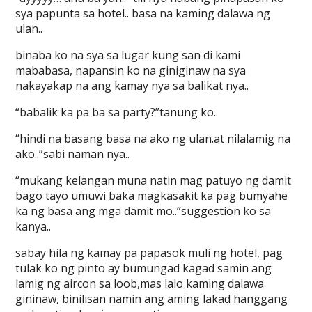
sya papunta sa hotel.. basa na kaming dalawa ng
ulan..
binaba ko na sya sa lugar kung san di kami
mababasa, napansin ko na giniginaw na sya
nakayakap na ang kamay nya sa balikat nya..
“babalik ka pa ba sa party?”tanung ko..
“hindi na basang basa na ako ng ulan.at nilalamig na
ako..”sabi naman nya..
“mukang kelangan muna natin mag patuyo ng damit
bago tayo umuwi baka magkasakit ka pag bumyahe
ka ng basa ang mga damit mo..”suggestion ko sa
kanya..
sabay hila ng kamay pa papasok muli ng hotel, pag
tulak ko ng pinto ay bumungad kagad samin ang
lamig ng aircon sa loob,mas lalo kaming dalawa
gininaw, binilisan namin ang aming lakad hanggang