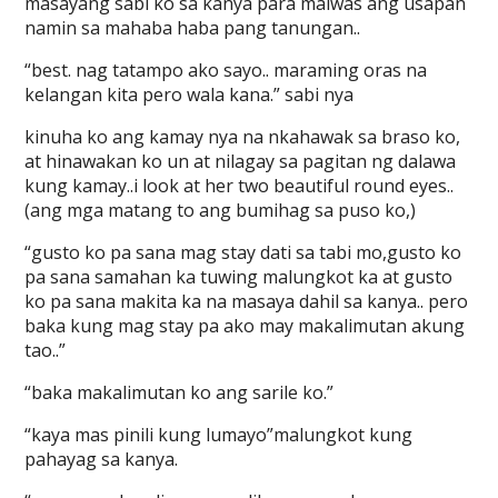
masayang sabi ko sa kanya para maiwas ang usapan
namin sa mahaba haba pang tanungan..
“best. nag tatampo ako sayo.. maraming oras na
kelangan kita pero wala kana.” sabi nya
kinuha ko ang kamay nya na nkahawak sa braso ko,
at hinawakan ko un at nilagay sa pagitan ng dalawa
kung kamay..i look at her two beautiful round eyes..
(ang mga matang to ang bumihag sa puso ko,)
“gusto ko pa sana mag stay dati sa tabi mo,gusto ko
pa sana samahan ka tuwing malungkot ka at gusto
ko pa sana makita ka na masaya dahil sa kanya.. pero
baka kung mag stay pa ako may makalimutan akung
tao..”
“baka makalimutan ko ang sarile ko.”
“kaya mas pinili kung lumayo”malungkot kung
pahayag sa kanya.