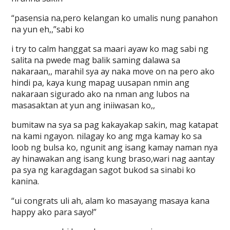
“pasensia na,pero kelangan ko umalis nung panahon
na yun eh,,”sabi ko
i try to calm hanggat sa maari ayaw ko mag sabi ng
salita na pwede mag balik saming dalawa sa
nakaraan,, marahil sya ay naka move on na pero ako
hindi pa, kaya kung mapag uusapan nmin ang
nakaraan sigurado ako na nman ang lubos na
masasaktan at yun ang iniiwasan ko,,
bumitaw na sya sa pag kakayakap sakin, mag katapat
na kami ngayon. nilagay ko ang mga kamay ko sa
loob ng bulsa ko, ngunit ang isang kamay naman nya
ay hinawakan ang isang kung braso,wari nag aantay
pa sya ng karagdagan sagot bukod sa sinabi ko
kanina.
“ui congrats uli ah, alam ko masayang masaya kana
happy ako para sayo!”