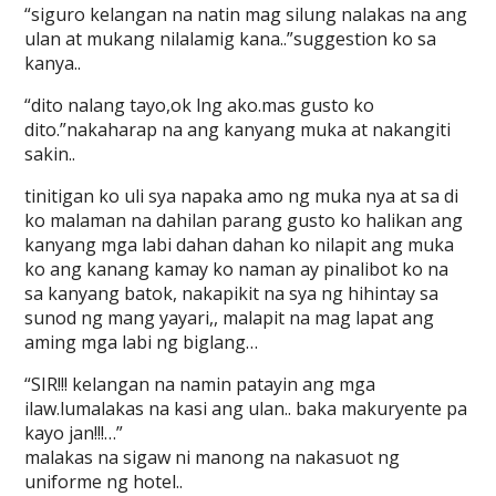
“siguro kelangan na natin mag silung nalakas na ang
ulan at mukang nilalamig kana..”suggestion ko sa
kanya..
“dito nalang tayo,ok lng ako.mas gusto ko
dito.”nakaharap na ang kanyang muka at nakangiti
sakin..
tinitigan ko uli sya napaka amo ng muka nya at sa di
ko malaman na dahilan parang gusto ko halikan ang
kanyang mga labi dahan dahan ko nilapit ang muka
ko ang kanang kamay ko naman ay pinalibot ko na
sa kanyang batok, nakapikit na sya ng hihintay sa
sunod ng mang yayari,, malapit na mag lapat ang
aming mga labi ng biglang…
“SIR!!! kelangan na namin patayin ang mga
ilaw.lumalakas na kasi ang ulan.. baka makuryente pa
kayo jan!!!…”
malakas na sigaw ni manong na nakasuot ng
uniforme ng hotel..