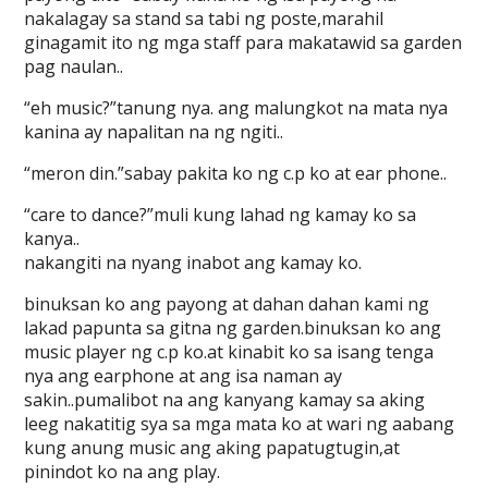
nakalagay sa stand sa tabi ng poste,marahil
ginagamit ito ng mga staff para makatawid sa garden
pag naulan..
“eh music?”tanung nya. ang malungkot na mata nya
kanina ay napalitan na ng ngiti..
“meron din.”sabay pakita ko ng c.p ko at ear phone..
“care to dance?”muli kung lahad ng kamay ko sa
kanya..
nakangiti na nyang inabot ang kamay ko.
binuksan ko ang payong at dahan dahan kami ng
lakad papunta sa gitna ng garden.binuksan ko ang
music player ng c.p ko.at kinabit ko sa isang tenga
nya ang earphone at ang isa naman ay
sakin..pumalibot na ang kanyang kamay sa aking
leeg nakatitig sya sa mga mata ko at wari ng aabang
kung anung music ang aking papatugtugin,at
pinindot ko na ang play.