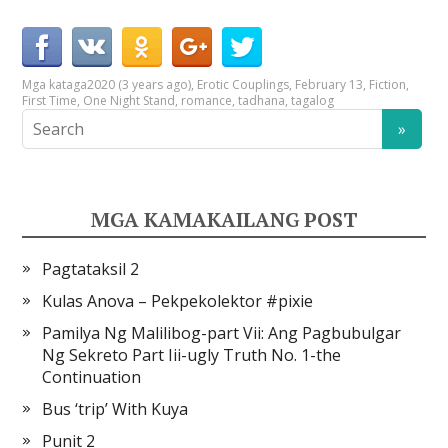
Mga kataga
2020 (3 years ago)
,
Erotic Couplings
,
February 13
,
Fiction
,
First Time
,
One Night Stand
,
romance
,
tadhana
,
tagalog
MGA KAMAKAILANG POST
Pagtataksil 2
Kulas Anova – Pekpekolektor #pixie
Pamilya Ng Malilibog-part Vii: Ang Pagbubulgar
Ng Sekreto Part Iii-ugly Truth No. 1-the
Continuation
Bus ‘trip’ With Kuya
Punit 2