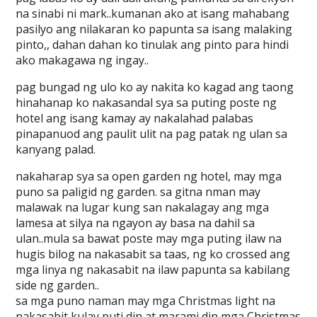
na sinabi ni mark..kumanan ako at isang mahabang
pasilyo ang nilakaran ko papunta sa isang malaking
pinto,, dahan dahan ko tinulak ang pinto para hindi
ako makagawa ng ingay..
pag bungad ng ulo ko ay nakita ko kagad ang taong
hinahanap ko nakasandal sya sa puting poste ng
hotel ang isang kamay ay nakalahad palabas
pinapanuod ang paulit ulit na pag patak ng ulan sa
kanyang palad.
nakaharap sya sa open garden ng hotel, may mga
puno sa paligid ng garden. sa gitna nman may
malawak na lugar kung san nakalagay ang mga
lamesa at silya na ngayon ay basa na dahil sa
ulan..mula sa bawat poste may mga puting ilaw na
hugis bilog na nakasabit sa taas, ng ko crossed ang
mga linya ng nakasabit na ilaw papunta sa kabilang
side ng garden..
sa mga puno naman may mga Christmas light na
nakasabit kulay puti din at marami din mga Christmas