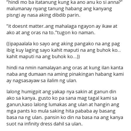
“hindi mo ba itatanung kung ka ano anu ko si anna?”
malumanay nyang tanung habang ang kanyang
pisngi ay nasa aking dibdib parin..
“it doesnt matter..ang mahalaga ngayon ay ikaw at
ako at ang oras na to..”tugon ko naman..
((ipapaalala ko sayo ang aking pangako na ang pag
ibig kuy laging sayo kahit maputi na ang buhok ko…
kahit maputi na ang buhok ko….))
hindi na nmin namalayan ang oras at kung ilan kanta
naba ang dumaan na aming pinakingan habang kami
ay nagsasayaw sa ilalim ng ulan.
lalong humigpit ang yakap nya sakin at ganun din
ako sa kanya.. gusto ko pa sana mag tagal kami sa
ganun,kaso lalong lumakas ang ulan at hangin ang
mga pants ko mula saking hita pababa ay basang
basa na ng ulan.. pansin ko din na basa na ang kanya
suot na infinity dress dahil sa ulan..