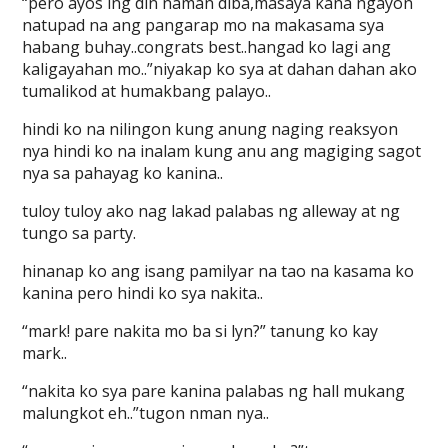
“pero ayos lng din naman diba,masaya kana ngayon
natupad na ang pangarap mo na makasama sya
habang buhay..congrats best..hangad ko lagi ang
kaligayahan mo..”niyakap ko sya at dahan dahan ako
tumalikod at humakbang palayo..
hindi ko na nilingon kung anung naging reaksyon
nya hindi ko na inalam kung anu ang magiging sagot
nya sa pahayag ko kanina..
tuloy tuloy ako nag lakad palabas ng alleway at ng
tungo sa party.
hinanap ko ang isang pamilyar na tao na kasama ko
kanina pero hindi ko sya nakita..
“mark! pare nakita mo ba si lyn?” tanung ko kay
mark..
“nakita ko sya pare kanina palabas ng hall mukang
malungkot eh..”tugon nman nya..