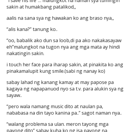
“i save his life”… malungkot na naman sya tumingin
sakin at humakbang patalikod,,
aalis na sana sya ng hawakan ko ang braso nya,,
“alis kana?” tanung ko..
“oo, babalik ako dun sa loob,di pa ako nakakasayaw
eh”malungkot na tugon nya ang mga mata ay hindi
nakatingin sakin.
i touch her face para iharap sakin, at pinakita ko ang
pinakamalupit kung smile.(sabi ng nanay ko)
sabay lahad ng kanang kamay at may papose pa
kagaya ng napapanuod nyo sa t.v. para alukin sya ng
sayaw..
“pero wala namang music dito at naulan pa,
nababasa na din tayo kanina pa..” sagot naman nya..
“walang problema sa ulan. meron tayong mga
payong dito” sabay kuha ko ng isa payong na