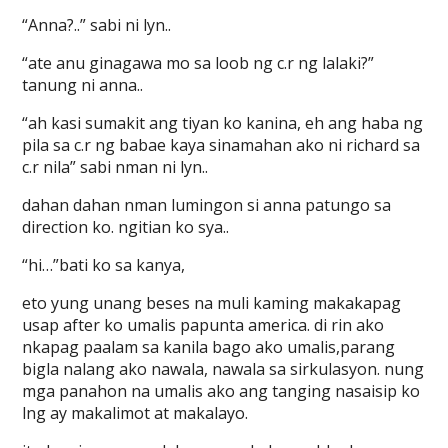
“Anna?..” sabi ni lyn..
“ate anu ginagawa mo sa loob ng c.r ng lalaki?”
tanung ni anna..
“ah kasi sumakit ang tiyan ko kanina, eh ang haba ng
pila sa c.r ng babae kaya sinamahan ako ni richard sa
c.r nila” sabi nman ni lyn..
dahan dahan nman lumingon si anna patungo sa
direction ko. ngitian ko sya..
“hi…”bati ko sa kanya,
eto yung unang beses na muli kaming makakapag
usap after ko umalis papunta america. di rin ako
nkapag paalam sa kanila bago ako umalis,parang
bigla nalang ako nawala, nawala sa sirkulasyon. nung
mga panahon na umalis ako ang tanging nasaisip ko
lng ay makalimot at makalayo.