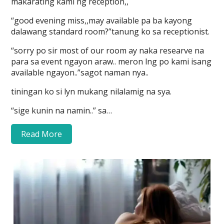
makarating kami ng reception,,
“good evening miss,,may available pa ba kayong
dalawang standard room?”tanung ko sa receptionist.
“sorry po sir most of our room ay naka researve na
para sa event ngayon araw.. meron lng po kami isang
available ngayon..”sagot naman nya..
tiningan ko si lyn mukang nilalamig na sya.
“sige kunin na namin..” sa…
Read More