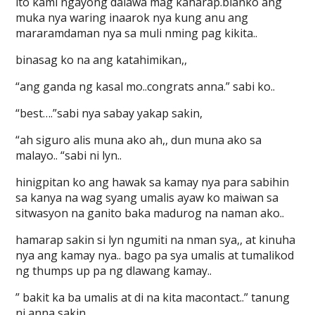
ito kami ngayong dalawa mag kaharap.blanko ang
muka nya waring inaarok nya kung anu ang
mararamdaman nya sa muli nming pag kikita..
binasag ko na ang katahimikan,,
“ang ganda ng kasal mo..congrats anna.” sabi ko..
“best….”sabi nya sabay yakap sakin,
“ah siguro alis muna ako ah,, dun muna ako sa
malayo.. “sabi ni lyn..
hinigpitan ko ang hawak sa kamay nya para sabihin
sa kanya na wag syang umalis ayaw ko maiwan sa
sitwasyon na ganito baka madurog na naman ako..
hamarap sakin si lyn ngumiti na nman sya,, at kinuha
nya ang kamay nya.. bago pa sya umalis at tumalikod
ng thumps up pa ng dlawang kamay..
” bakit ka ba umalis at di na kita macontact..” tanung
ni anna sakin