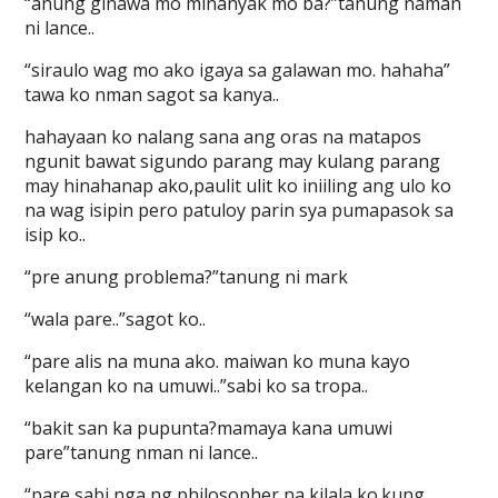
“anung ginawa mo minanyak mo ba?”tanung naman
ni lance..
“siraulo wag mo ako igaya sa galawan mo. hahaha”
tawa ko nman sagot sa kanya..
hahayaan ko nalang sana ang oras na matapos
ngunit bawat sigundo parang may kulang parang
may hinahanap ako,paulit ulit ko iniiling ang ulo ko
na wag isipin pero patuloy parin sya pumapasok sa
isip ko..
“pre anung problema?”tanung ni mark
“wala pare..”sagot ko..
“pare alis na muna ako. maiwan ko muna kayo
kelangan ko na umuwi..”sabi ko sa tropa..
“bakit san ka pupunta?mamaya kana umuwi
pare”tanung nman ni lance..
“pare sabi nga ng philosopher na kilala ko.kung