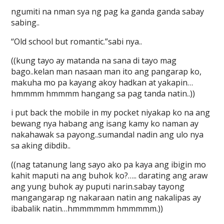
ngumiti na nman sya ng pag ka ganda ganda sabay
sabing..
“Old school but romantic.”sabi nya..
((kung tayo ay matanda na sana di tayo mag
bago..kelan man nasaan man ito ang pangarap ko,
makuha mo pa kayang akoy hadkan at yakapin…
hmmmm hmmmm hangang sa pag tanda natin..))
i put back the mobile in my pocket niyakap ko na ang
bewang nya habang ang isang kamy ko naman ay
nakahawak sa payong..sumandal nadin ang ulo nya
sa aking dibdib..
((nag tatanung lang sayo ako pa kaya ang ibigin mo
kahit maputi na ang buhok ko?….. darating ang araw
ang yung buhok ay puputi narin.sabay tayong
mangangarap ng nakaraan natin ang nakalipas ay
ibabalik natin…hmmmmmm hmmmmm.))