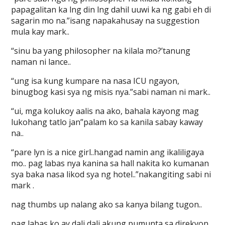
papagalitan ka lng din lng dahil uuwi ka ng gabi eh di
sagarin mo na.”isang napakahusay na suggestion
mula kay mark..
“sinu ba yang philosopher na kilala mo?’tanung
naman ni lance..
“ung isa kung kumpare na nasa ICU ngayon,
binugbog kasi sya ng misis nya.”sabi naman ni mark..
“ui, mga kolukoy aalis na ako, bahala kayong mag
lukohang tatlo jan”palam ko sa kanila sabay kaway
na..
“pare lyn is a nice girl..hangad namin ang ikaliligaya
mo.. pag labas nya kanina sa hall nakita ko kumanan
sya baka nasa likod sya ng hotel..”nakangiting sabi ni
mark .
nag thumbs up nalang ako sa kanya bilang tugon..
pag labas ko ay dali dali akung pumunta sa direkyon