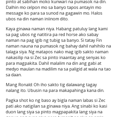
pinto at sabihan moko kunwari na pumasok na din.
Dalhin mo celpon mo sa banyo tapos antayin mo
message ko para sa sunod na gagawin mo. Halos
ubos na din naman iniinom dito.
Kaya ginawa naman niya. Habang patuluy lang kami
sa pag ubos ng natitira pa red horse ako sabay
naman na pag igib ng tubig sa banyo. Si tatay Fin
naman nauna na pumasok ng bahay dahil nahihilo na
talaga siya. Ng matapos nako mag igib sakto naman
nakasilip na si Zec sa pinto inaantay ang senyas ko
para magpakita. Dahil malalim na din ang gabi at
medyo maulan na madilim na sa paligid at wala na tao
sa daan.
Mang Ronald: Oh iho sakto tig dalawang tagay
nalang ito. Ubusin na para makapahinga kana din.
Pagka shot ko ng baso ay bigla naman labas si Zec
pati ako natigilan sa ginawa niya. Ang sinabi ko kasi
duon lang siya sa pinto magpapakita lang siya na