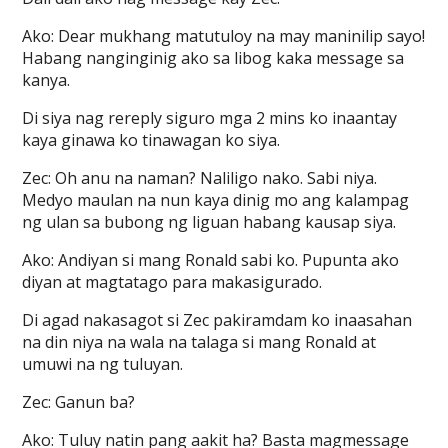
Ako: Dear mukhang matutuloy na may maninilip sayo!
Habang nanginginig ako sa libog kaka message sa
kanya.
Di siya nag rereply siguro mga 2 mins ko inaantay
kaya ginawa ko tinawagan ko siya.
Zec: Oh anu na naman? Naliligo nako. Sabi niya.
Medyo maulan na nun kaya dinig mo ang kalampag
ng ulan sa bubong ng liguan habang kausap siya.
Ako: Andiyan si mang Ronald sabi ko. Pupunta ako
diyan at magtatago para makasigurado.
Di agad nakasagot si Zec pakiramdam ko inaasahan
na din niya na wala na talaga si mang Ronald at
umuwi na ng tuluyan.
Zec: Ganun ba?
Ako: Tuluy natin pang aakit ha? Basta magmessage