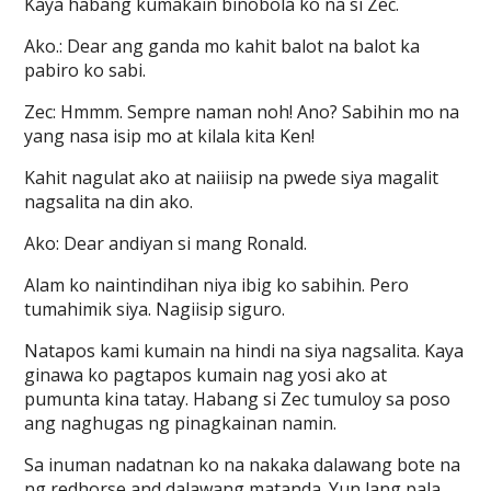
Kaya habang kumakain binobola ko na si Zec.
Ako.: Dear ang ganda mo kahit balot na balot ka
pabiro ko sabi.
Zec: Hmmm. Sempre naman noh! Ano? Sabihin mo na
yang nasa isip mo at kilala kita Ken!
Kahit nagulat ako at naiiisip na pwede siya magalit
nagsalita na din ako.
Ako: Dear andiyan si mang Ronald.
Alam ko naintindihan niya ibig ko sabihin. Pero
tumahimik siya. Nagiisip siguro.
Natapos kami kumain na hindi na siya nagsalita. Kaya
ginawa ko pagtapos kumain nag yosi ako at
pumunta kina tatay. Habang si Zec tumuloy sa poso
ang naghugas ng pinagkainan namin.
Sa inuman nadatnan ko na nakaka dalawang bote na
ng redhorse and dalawang matanda. Yun lang pala