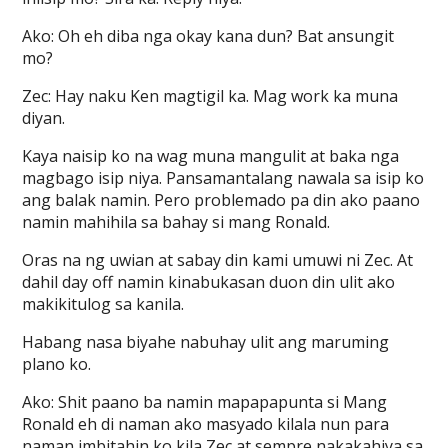
Ako: Oh eh diba nga okay kana dun? Bat ansungit
mo?
Zec: Hay naku Ken magtigil ka. Mag work ka muna
diyan.
Kaya naisip ko na wag muna mangulit at baka nga
magbago isip niya. Pansamantalang nawala sa isip ko
ang balak namin. Pero problemado pa din ako paano
namin mahihila sa bahay si mang Ronald.
Oras na ng uwian at sabay din kami umuwi ni Zec. At
dahil day off namin kinabukasan duon din ulit ako
makikitulog sa kanila.
Habang nasa biyahe nabuhay ulit ang maruming
plano ko.
Ako: Shit paano ba namin mapapapunta si Mang
Ronald eh di naman ako masyado kilala nun para
naman imbitahin ko kila Zec at sempre nakakahiya sa