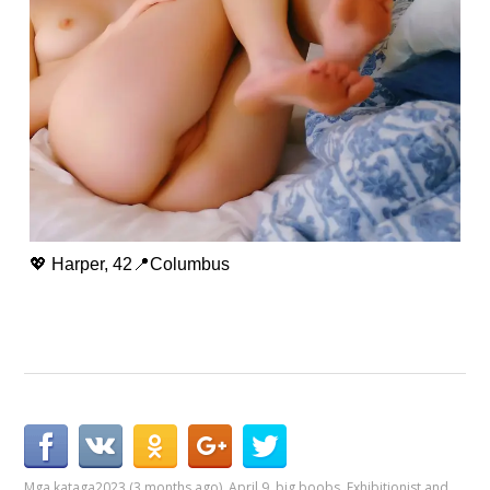
💖 Harper, 42📍Columbus
Mga kataga
2023 (3 months ago)
,
April 9
,
big boobs
,
Exhibitionist and