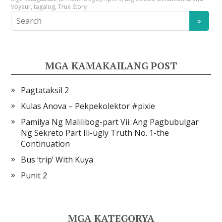
Voyeur
,
tagalog
,
True Story
MGA KAMAKAILANG POST
Pagtataksil 2
Kulas Anova – Pekpekolektor #pixie
Pamilya Ng Malilibog-part Vii: Ang Pagbubulgar
Ng Sekreto Part Iii-ugly Truth No. 1-the
Continuation
Bus ‘trip’ With Kuya
Punit 2
MGA KATEGORYA