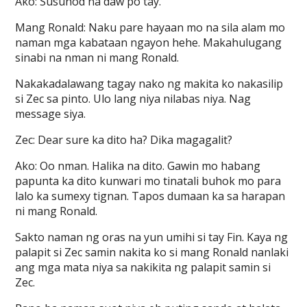
Ako: Susunod na daw po tay.
Mang Ronald: Naku pare hayaan mo na sila alam mo
naman mga kabataan ngayon hehe. Makahulugang
sinabi na nman ni mang Ronald.
Nakakadalawang tagay nako ng makita ko nakasilip
si Zec sa pinto. Ulo lang niya nilabas niya. Nag
message siya.
Zec: Dear sure ka dito ha? Dika magagalit?
Ako: Oo nman. Halika na dito. Gawin mo habang
papunta ka dito kunwari mo tinatali buhok mo para
lalo ka sumexy tignan. Tapos dumaan ka sa harapan
ni mang Ronald.
Sakto naman ng oras na yun umihi si tay Fin. Kaya ng
palapit si Zec samin nakita ko si mang Ronald nanlaki
ang mga mata niya sa nakikita ng palapit samin si
Zec.