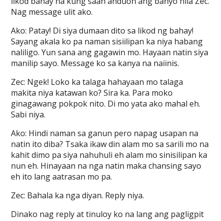
likod bahay na kung saan anduon ang banyo nila Zec.
Nag message ulit ako.
Ako: Patay! Di siya dumaan dito sa likod ng bahay!
Sayang akala ko pa naman sisiilipan ka niya habang
naliligo. Yun sana ang gagawin mo. Hayaan natin siya
manilip sayo. Message ko sa kanya na naiinis.
Zec: Ngek! Loko ka talaga hahayaan mo talaga
makita niya katawan ko? Sira ka. Para moko
ginagawang pokpok nito. Di mo yata ako mahal eh.
Sabi niya.
Ako: Hindi naman sa ganun pero napag usapan na
natin ito diba? Tsaka ikaw din alam mo sa sarili mo na
kahit dimo pa siya nahuhuli eh alam mo sinisilipan ka
nun eh. Hinayaan na nga natin maka chansing sayo
eh ito lang aatrasan mo pa.
Zec: Bahala ka nga diyan. Reply niya.
Dinako nag reply at tinuloy ko na lang ang pagligpit