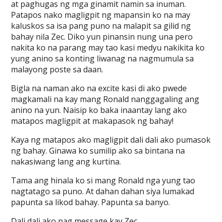
at paghugas ng mga ginamit namin sa inuman.
Patapos nako magligpit ng mapansin ko na may
kaluskos sa isa pang puno na malapit sa gilid ng
bahay nila Zec. Diko yun pinansin nung una pero
nakita ko na parang may tao kasi medyu nakikita ko
yung anino sa konting liwanag na nagmumula sa
malayong poste sa daan.
Bigla na naman ako na excite kasi di ako pwede
magkamali na kay mang Ronald nanggagaling ang
anino na yun. Naisip ko baka inaantay lang ako
matapos magligpit at makapasok ng bahay!
Kaya ng matapos ako magligpit dali dali ako pumasok
ng bahay. Ginawa ko sumilip ako sa bintana na
nakasiwang lang ang kurtina.
Tama ang hinala ko si mang Ronald nga yung tao
nagtatago sa puno. At dahan dahan siya lumakad
papunta sa likod bahay. Papunta sa banyo.
Dali dali ako nag message kay Zec.