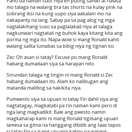
Pano ba naman suot niya eh puting sando at halata
mo talaga na walang bra tas shorts na kulay pink na
sobrang iksi na kung uupo siya aakalain mo na
nakapanty na lang. Sabay pa sa pag alog ng mga
naglalakihang suso sa paglalakad niya at talaga
nagkunwari nagtatali ng buhok kaya kitang kita ang
porma ng mga ito. Napa wow si mang Ronald kahit
walang salita lumabas sa bibig niya ng tignan ko.
Zec: Oh asan si tatay? Excuse po mang Ronald
habang dumadaan siya sa harapan nito.
Sinundan talaga ng tingin ni mang Ronald si Zec
habang dumadaan ito. Alam ko nalibugan ang
matanda malibog sa nakikita niya.
Pumwesto siya sa upuan ni tatay Fin dahil siya ang
nagtatagay, magkatabi pa rin naman kami pero di
nga lang magkadikit. Bale ang pwesto namin
magkaharap kami ni mang Ronald tigiisang upuan
lamesa sa gitna na hanggang dibdib ang taas tapos
si tatay Fin sa isang upuang kahoy na walang