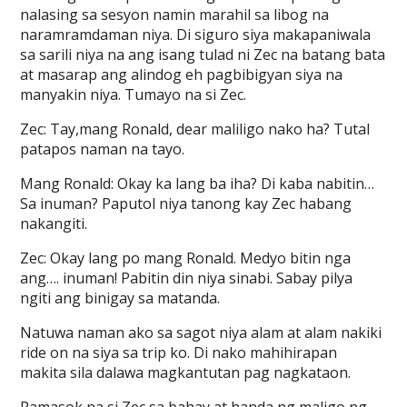
nalasing sa sesyon namin marahil sa libog na
naramramdaman niya. Di siguro siya makapaniwala
sa sarili niya na ang isang tulad ni Zec na batang bata
at masarap ang alindog eh pagbibigyan siya na
manyakin niya. Tumayo na si Zec.
Zec: Tay,mang Ronald, dear maliligo nako ha? Tutal
patapos naman na tayo.
Mang Ronald: Okay ka lang ba iha? Di kaba nabitin…
Sa inuman? Paputol niya tanong kay Zec habang
nakangiti.
Zec: Okay lang po mang Ronald. Medyo bitin nga
ang…. inuman! Pabitin din niya sinabi. Sabay pilya
ngiti ang binigay sa matanda.
Natuwa naman ako sa sagot niya alam at alam nakiki
ride on na siya sa trip ko. Di nako mahihirapan
makita sila dalawa magkantutan pag nagkataon.