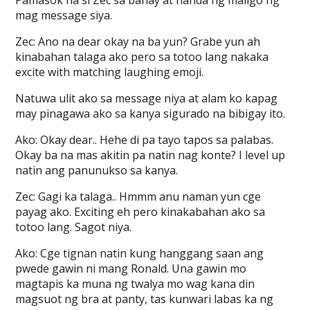
Pamasok na si Zec sa bahay at handa ng maligo ng
mag message siya.
Zec: Ano na dear okay na ba yun? Grabe yun ah
kinabahan talaga ako pero sa totoo lang nakaka
excite with matching laughing emoji.
Natuwa ulit ako sa message niya at alam ko kapag
may pinagawa ako sa kanya sigurado na bibigay ito.
Ako: Okay dear.. Hehe di pa tayo tapos sa palabas.
Okay ba na mas akitin pa natin nag konte? I level up
natin ang panunukso sa kanya.
Zec: Gagi ka talaga.. Hmmm anu naman yun cge
payag ako. Exciting eh pero kinakabahan ako sa
totoo lang. Sagot niya.
Ako: Cge tignan natin kung hanggang saan ang
pwede gawin ni mang Ronald. Una gawin mo
magtapis ka muna ng twalya mo wag kana din
magsuot ng bra at panty, tas kunwari labas ka ng