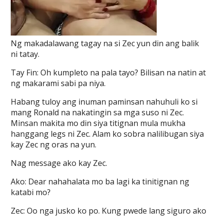
Ng makadalawang tagay na si Zec yun din ang balik
ni tatay.
Tay Fin: Oh kumpleto na pala tayo? Bilisan na natin at
ng makarami sabi pa niya.
Habang tuloy ang inuman paminsan nahuhuli ko si
mang Ronald na nakatingin sa mga suso ni Zec.
Minsan makita mo din siya titignan mula mukha
hanggang legs ni Zec. Alam ko sobra nalilibugan siya
kay Zec ng oras na yun.
Nag message ako kay Zec.
Ako: Dear nahahalata mo ba lagi ka tinitignan ng
katabi mo?
Zec: Oo nga jusko ko po. Kung pwede lang siguro ako