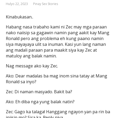
Hulyo 22, 2023
Pinay Sex Stories
Kinabukasan..
Habang nasa trabaho kami ni Zec may mga paraan
nako naiisip sa gagawin namin pang aakit kay Mang
Ronald pero ang problema eh kung paano namin
siya mayayaya ulit sa inuman. Kasi yun lang naman
ang madali paraan para maakit siya kay Zec at
matuloy ang balak namin.
Nag message ako kay Zec.
Ako: Dear madalas ba mag inom sina tatay at Mang
Ronald sa inyo?
Zec: Di naman masyado. Bakit ba?
Ako: Eh diba nga yung balak natin?
Zec: Gago ka talaga! Hanggang ngayon yan pa rin ba
iniisip mo? Sira ka. Reply niya.