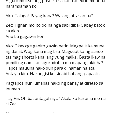
Bigla lumukso ang puso ko sa kaba at excitement na
naramdaman ko.
Ako: Talaga? Payag kana? Walang atrasan ha?
Zec: Tignan mo ito oo na nga sabi diba? Sabay batok
sa akin.
Anu ba gagawin ko?
Ako: Okay cge ganito gawin natin. Magpalit ka muna
ng damit. Wag kana mag bra. Magsuot ka ng sando
tas mag shorts kana lang yung maiksi. Basta ikaw na
pumili ng damit at siguruduhin mo mapang akit ha?
Tapos mauuna nako dun para di naman halata.
Antayin kita. Nakangisi ko sinabi habang papaalis.
Pagtapos nun lumabas nako ng bahay at diretso sa
inuman.
Tay Fin: Oh bat antagal niyo? Akala ko kasama mo na
si Zec.