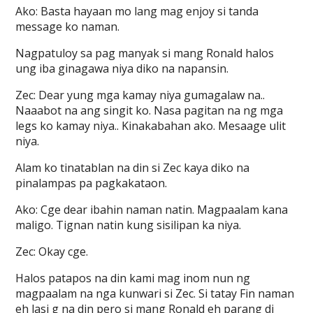
Ako: Basta hayaan mo lang mag enjoy si tanda
message ko naman.
Nagpatuloy sa pag manyak si mang Ronald halos
ung iba ginagawa niya diko na napansin.
Zec: Dear yung mga kamay niya gumagalaw na..
Naaabot na ang singit ko. Nasa pagitan na ng mga
legs ko kamay niya.. Kinakabahan ako. Mesaage ulit
niya.
Alam ko tinatablan na din si Zec kaya diko na
pinalampas pa pagkakataon.
Ako: Cge dear ibahin naman natin. Magpaalam kana
maligo. Tignan natin kung sisilipan ka niya.
Zec: Okay cge.
Halos patapos na din kami mag inom nun ng
magpaalam na nga kunwari si Zec. Si tatay Fin naman
eh lasi g na din pero si mang Ronald eh parang di