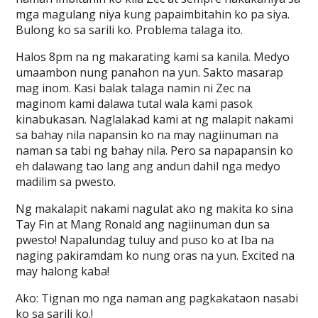
mga magulang niya kung papaimbitahin ko pa siya.
Bulong ko sa sarili ko. Problema talaga ito.
Halos 8pm na ng makarating kami sa kanila. Medyo
umaambon nung panahon na yun. Sakto masarap
mag inom. Kasi balak talaga namin ni Zec na
maginom kami dalawa tutal wala kami pasok
kinabukasan. Naglalakad kami at ng malapit nakami
sa bahay nila napansin ko na may nagiinuman na
naman sa tabi ng bahay nila. Pero sa napapansin ko
eh dalawang tao lang ang andun dahil nga medyo
madilim sa pwesto.
Ng makalapit nakami nagulat ako ng makita ko sina
Tay Fin at Mang Ronald ang nagiinuman dun sa
pwesto! Napalundag tuluy and puso ko at Iba na
naging pakiramdam ko nung oras na yun. Excited na
may halong kaba!
Ako: Tignan mo nga naman ang pagkakataon nasabi
ko sa sarili ko.!