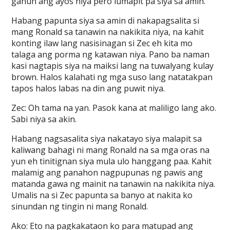
ganun ang ayos niya pero lumapit pa siya sa amin.
Habang papunta siya sa amin di nakapagsalita si
mang Ronald sa tanawin na nakikita niya, na kahit
konting ilaw lang nasisinagan si Zec eh kita mo
talaga ang porma ng katawan niya. Pano ba naman
kasi nagtapis siya na maiksi lang na tuwalyang kulay
brown. Halos kalahati ng mga suso lang natatakpan
tapos halos labas na din ang puwit niya.
Zec: Oh tama na yan. Pasok kana at maliligo lang ako.
Sabi niya sa akin.
Habang nagsasalita siya nakatayo siya malapit sa
kaliwang bahagi ni mang Ronald na sa mga oras na
yun eh tinitignan siya mula ulo hanggang paa. Kahit
malamig ang panahon nagpupunas ng pawis ang
matanda gawa ng mainit na tanawin na nakikita niya.
Umalis na si Zec papunta sa banyo at nakita ko
sinundan ng tingin ni mang Ronald.
Ako: Eto na pagkakataon ko para matupad ang