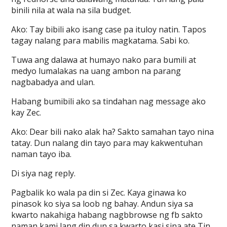
binili nila at wala na sila budget.
Ako: Tay bibili ako isang case pa ituloy natin. Tapos
tagay nalang para mabilis magkatama. Sabi ko.
Tuwa ang dalawa at humayo nako para bumili at
medyo lumalakas na uang ambon na parang
nagbabadya and ulan.
Habang bumibili ako sa tindahan nag message ako
kay Zec.
Ako: Dear bili nako alak ha? Sakto samahan tayo nina
tatay. Dun nalang din tayo para may kakwentuhan
naman tayo iba.
Di siya nag reply.
Pagbalik ko wala pa din si Zec. Kaya ginawa ko
pinasok ko siya sa loob ng bahay. Andun siya sa
kwarto nakahiga habang nagbbrowse ng fb sakto
naman kami lang din dun sa kwarto kasi sina ate Tin