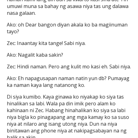
umuwi muna sa bahay ng asawa niya tas ung dalawa
nasa galaan.
Ako: oh Dear bangon diyan akala ko ba magiinuman
tayo?
Zec: Inaantay kita tange! Sabi niya.
Ako: Nagalit kaba sakin?
Zec: Hindi naman. Pero ang kulit mo kasi eh. Sabi niya.
Ako: Eh napagusapan naman natin yun db? Pumayag
ka naman kaya lang natanong ko.
Di siya kumibo. Kaya ginawa ko niyakap ko siya tas
hinalikan sa labi. Wala pa din imik pero alam ko
kahinaan ni Zec. Habang hinahalikan ko siya sa labi
niya bigla ko pinagapang ang mga kamay ko sa suso
niya at nilaro ang isang utong niya. Dun na niya
binitawan ang phone niya at nakipagsabayan na ng
halik sa akin.