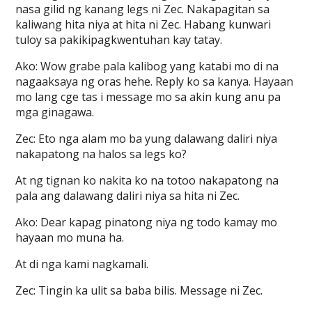
nasa gilid ng kanang legs ni Zec. Nakapagitan sa
kaliwang hita niya at hita ni Zec. Habang kunwari
tuloy sa pakikipagkwentuhan kay tatay.
Ako: Wow grabe pala kalibog yang katabi mo di na
nagaaksaya ng oras hehe. Reply ko sa kanya. Hayaan
mo lang cge tas i message mo sa akin kung anu pa
mga ginagawa.
Zec: Eto nga alam mo ba yung dalawang daliri niya
nakapatong na halos sa legs ko?
At ng tignan ko nakita ko na totoo nakapatong na
pala ang dalawang daliri niya sa hita ni Zec.
Ako: Dear kapag pinatong niya ng todo kamay mo
hayaan mo muna ha.
At di nga kami nagkamali.
Zec: Tingin ka ulit sa baba bilis. Message ni Zec.