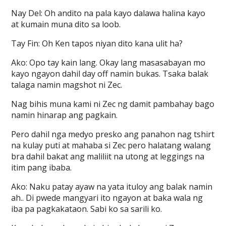
Nay Del: Oh andito na pala kayo dalawa halina kayo
at kumain muna dito sa loob.
Tay Fin: Oh Ken tapos niyan dito kana ulit ha?
Ako: Opo tay kain lang. Okay lang masasabayan mo
kayo ngayon dahil day off namin bukas. Tsaka balak
talaga namin magshot ni Zec.
Nag bihis muna kami ni Zec ng damit pambahay bago
namin hinarap ang pagkain.
Pero dahil nga medyo presko ang panahon nag tshirt
na kulay puti at mahaba si Zec pero halatang walang
bra dahil bakat ang maliliit na utong at leggings na
itim pang ibaba.
Ako: Naku patay ayaw na yata ituloy ang balak namin
ah.. Di pwede mangyari ito ngayon at baka wala ng
iba pa pagkakataon. Sabi ko sa sarili ko.