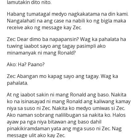
lamutakin dito nito.
Habang tumatagal medyo nagkakatama na din kami.
Nangalahati na ang case na nabili ko ng bigla maka
receive ako ng message kay Zec.
Zec: Dear dimo ba napapansin? Wag ka pahalata ha
tuwing iaabot sayo ang tagay pasimpli ako
minamanyak ni mang Ronald?
Ako: Ha? Paano?
Zec: Abangan mo kapag sayo ang tagay. Wag ka
pahalata.
At ng iaabot sakin ni mang Ronald ang baso. Nakita
ko na isinasayad ni mang Ronald ang kaliwang kamay
niya sa suso ni Zec. Nakita ko medyo umiwas si Zec.
Ako naman sobrang nalilibugan sa nakita ko. Halos
ayaw pa nga niya bitawan ang baso dahil
pinakikiramdaman yata ang mga suso ni Zec. Nag
message ulit ako kay Zec.