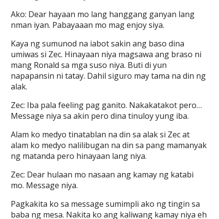
Ako: Dear hayaan mo lang hanggang ganyan lang
nman iyan. Pabayaaan mo mag enjoy siya.
Kaya ng sumunod na iabot sakin ang baso dina
umiwas si Zec. Hinayaan niya magsawa ang braso ni
mang Ronald sa mga suso niya. Buti di yun
napapansin ni tatay. Dahil siguro may tama na din ng
alak.
Zec: Iba pala feeling pag ganito. Nakakatakot pero…
Message niya sa akin pero dina tinuloy yung iba.
Alam ko medyo tinatablan na din sa alak si Zec at
alam ko medyo nalilibugan na din sa pang mamanyak
ng matanda pero hinayaan lang niya.
Zec: Dear hulaan mo nasaan ang kamay ng katabi
mo. Message niya.
Pagkakita ko sa message sumimpli ako ng tingin sa
baba ng mesa. Nakita ko ang kaliwang kamay niya eh