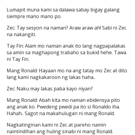
Lumapit muna kami sa dalawa sabay bigay galang
siempre mano mano po.
Zec: Tay sesyon na naman? Araw araw ah! Sabi ni Zec
na nakangiti.
Tay Fin: Alam mo naman anak ito lang nagpapalakas
sa amin sa maghapong trabaho sa bukid hehe. Tawa
ni Tay Fin.
Mang Ronald: Hayaan mo na ang tatay mo Zec at dito
lang kami nagkakaroon ng lakas haha..
Zec: Naku may lakas paba kayo niyan?
Mang Ronald: Abah kita mo naman ebidensya pito
ang anak ko. Pwedeng pwedi pa ito si Ronaldo iha.
Hahah.. Sagot na makahulugan ni mang Ronald.
Nagkatinginan kami ni Zec at pareho namin
naintindihan ang huling sinabi ni mang Ronald.