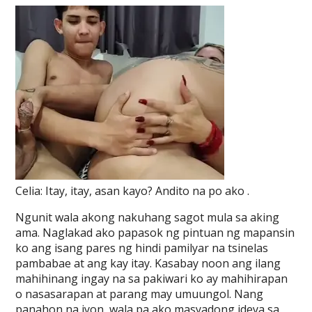
Celia: Itay, itay, asan kayo? Andito na po ako .
Ngunit wala akong nakuhang sagot mula sa aking
ama. Naglakad ako papasok ng pintuan ng mapansin
ko ang isang pares ng hindi pamilyar na tsinelas
pambabae at ang kay itay. Kasabay noon ang ilang
mahihinang ingay na sa pakiwari ko ay mahihirapan
o nasasarapan at parang may umuungol. Nang
panahon na iyon, wala pa ako masyadong ideya sa