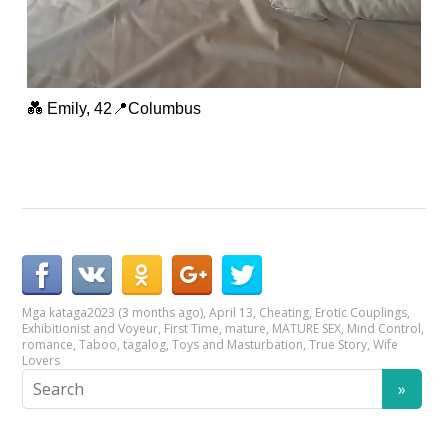
💑 Emily, 42📍Columbus
Mga kataga
2023 (3 months ago)
,
April 13
,
Cheating
,
Erotic Couplings
,
Exhibitionist and Voyeur
,
First Time
,
mature
,
MATURE SEX
,
Mind Control
,
romance
,
Taboo
,
tagalog
,
Toys and Masturbation
,
True Story
,
Wife
Lovers