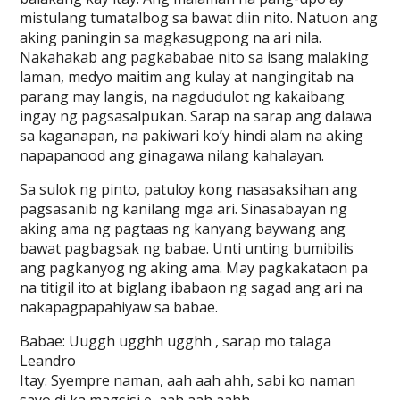
mistulang tumatalbog sa bawat diin nito. Natuon ang
aking paningin sa magkasugpong na ari nila.
Nakahakab ang pagkababae nito sa isang malaking
laman, medyo maitim ang kulay at nangingitab na
parang may langis, na nagdudulot ng kakaibang
ingay ng pagsasalpukan. Sarap na sarap ang dalawa
sa kaganapan, na pakiwari ko’y hindi alam na aking
napapanood ang ginagawa nilang kahalayan.
Sa sulok ng pinto, patuloy kong nasasaksihan ang
pagsasanib ng kanilang mga ari. Sinasabayan ng
aking ama ng pagtaas ng kanyang baywang ang
bawat pagbagsak ng babae. Unti unting bumibilis
ang pagkanyog ng aking ama. May pagkakataon pa
na titigil ito at biglang ibabaon ng sagad ang ari na
nakapagpapahiyaw sa babae.
Babae: Uuggh ugghh ugghh , sarap mo talaga
Leandro
Itay: Syempre naman, aah aah ahh, sabi ko naman