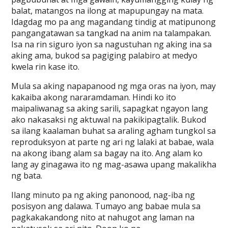
balat, matangos na ilong at mapupungay na mata.
Idagdag mo pa ang magandang tindig at matipunong
pangangatawan sa tangkad na anim na talampakan.
Isa na rin siguro iyon sa nagustuhan ng aking ina sa
aking ama, bukod sa pagiging palabiro at medyo
kwela rin kase ito.
Mula sa aking napapanood ng mga oras na iyon, may
kakaiba akong nararamdaman. Hindi ko ito
maipaliwanag sa aking sarili, sapagkat ngayon lang
ako nakasaksi ng aktuwal na pakikipagtalik. Bukod
sa ilang kaalaman buhat sa araling agham tungkol sa
reproduksyon at parte ng ari ng lalaki at babae, wala
na akong ibang alam sa bagay na ito. Ang alam ko
lang ay ginagawa ito ng mag-asawa upang makalikha
ng bata.
Ilang minuto pa ng aking panonood, nag-iba ng
posisyon ang dalawa. Tumayo ang babae mula sa
pagkakakandong nito at nahugot ang laman na