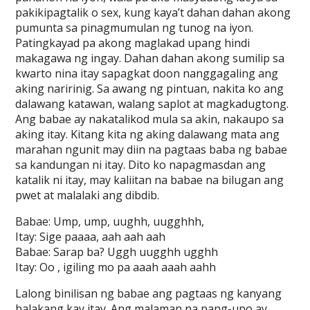
pakikipagtalik o sex, kung kaya’t dahan dahan akong
pumunta sa pinagmumulan ng tunog na iyon.
Patingkayad pa akong maglakad upang hindi
makagawa ng ingay. Dahan dahan akong sumilip sa
kwarto nina itay sapagkat doon nanggagaling ang
aking naririnig. Sa awang ng pintuan, nakita ko ang
dalawang katawan, walang saplot at magkadugtong.
Ang babae ay nakatalikod mula sa akin, nakaupo sa
aking itay. Kitang kita ng aking dalawang mata ang
marahan ngunit may diin na pagtaas baba ng babae
sa kandungan ni itay. Dito ko napagmasdan ang
katalik ni itay, may kaliitan na babae na bilugan ang
pwet at malalaki ang dibdib.
Babae: Ump, ump, uughh, uugghhh,
Itay: Sige paaaa, aah aah aah
Babae: Sarap ba? Uggh uugghh ugghh
Itay: Oo , igiling mo pa aaah aaah aahh
Lalong binilisan ng babae ang pagtaas ng kanyang
balakang kay itay. Ang malaman na pang-upo ay