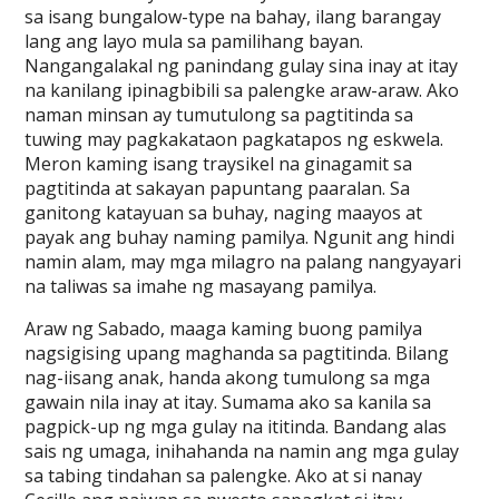
sa isang bungalow-type na bahay, ilang barangay
lang ang layo mula sa pamilihang bayan.
Nangangalakal ng panindang gulay sina inay at itay
na kanilang ipinagbibili sa palengke araw-araw. Ako
naman minsan ay tumutulong sa pagtitinda sa
tuwing may pagkakataon pagkatapos ng eskwela.
Meron kaming isang traysikel na ginagamit sa
pagtitinda at sakayan papuntang paaralan. Sa
ganitong katayuan sa buhay, naging maayos at
payak ang buhay naming pamilya. Ngunit ang hindi
namin alam, may mga milagro na palang nangyayari
na taliwas sa imahe ng masayang pamilya.
Araw ng Sabado, maaga kaming buong pamilya
nagsigising upang maghanda sa pagtitinda. Bilang
nag-iisang anak, handa akong tumulong sa mga
gawain nila inay at itay. Sumama ako sa kanila sa
pagpick-up ng mga gulay na ititinda. Bandang alas
sais ng umaga, inihahanda na namin ang mga gulay
sa tabing tindahan sa palengke. Ako at si nanay