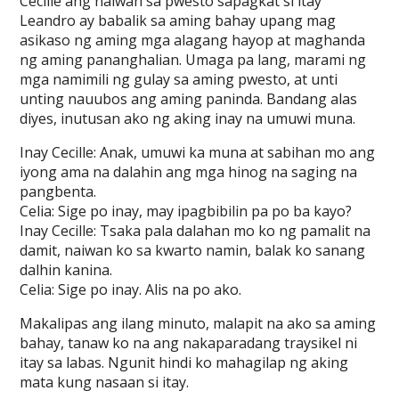
Cecille ang naiwan sa pwesto sapagkat si itay
Leandro ay babalik sa aming bahay upang mag
asikaso ng aming mga alagang hayop at maghanda
ng aming pananghalian. Umaga pa lang, marami ng
mga namimili ng gulay sa aming pwesto, at unti
unting nauubos ang aming paninda. Bandang alas
diyes, inutusan ako ng aking inay na umuwi muna.
Inay Cecille: Anak, umuwi ka muna at sabihan mo ang
iyong ama na dalahin ang mga hinog na saging na
pangbenta.
Celia: Sige po inay, may ipagbibilin pa po ba kayo?
Inay Cecille: Tsaka pala dalahan mo ko ng pamalit na
damit, naiwan ko sa kwarto namin, balak ko sanang
dalhin kanina.
Celia: Sige po inay. Alis na po ako.
Makalipas ang ilang minuto, malapit na ako sa aming
bahay, tanaw ko na ang nakaparadang traysikel ni
itay sa labas. Ngunit hindi ko mahagilap ng aking
mata kung nasaan si itay.