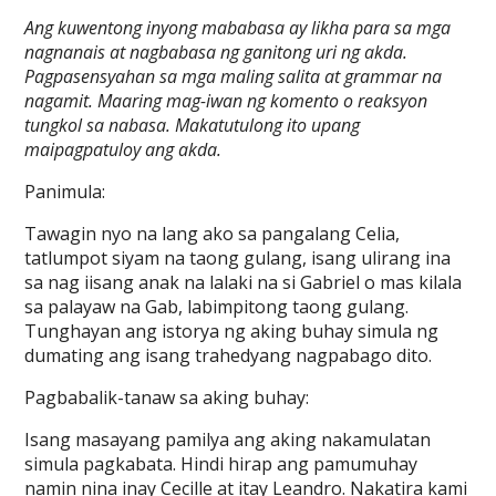
Ang kuwentong inyong mababasa ay likha para sa mga
nagnanais at nagbabasa ng ganitong uri ng akda.
Pagpasensyahan sa mga maling salita at grammar na
nagamit. Maaring mag-iwan ng komento o reaksyon
tungkol sa nabasa. Makatutulong ito upang
maipagpatuloy ang akda.
Panimula:
Tawagin nyo na lang ako sa pangalang Celia,
tatlumpot siyam na taong gulang, isang ulirang ina
sa nag iisang anak na lalaki na si Gabriel o mas kilala
sa palayaw na Gab, labimpitong taong gulang.
Tunghayan ang istorya ng aking buhay simula ng
dumating ang isang trahedyang nagpabago dito.
Pagbabalik-tanaw sa aking buhay:
Isang masayang pamilya ang aking nakamulatan
simula pagkabata. Hindi hirap ang pamumuhay
namin nina inay Cecille at itay Leandro. Nakatira kami