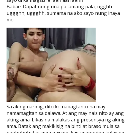
sayo di ka magsisi e, aah aah aahh
Babae: Dapat nung una pa lamang pala, ugghh
uggghh, uggghh, sumama na ako sayo nung inaya
mo.
Sa aking narinig, dito ko napagtanto na may
namamagitan sa dalawa. At ang may nais nito ay ang
aking ama. Likas na malakas ang presensya ng aking
ama. Batak ang makikisig na binti at braso mula sa
pagbubuhat at mga gawain, kayumangging kulay ng