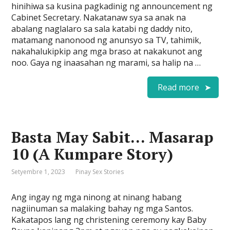
hinihiwa sa kusina pagkadinig ng announcement ng
Cabinet Secretary. Nakatanaw sya sa anak na
abalang naglalaro sa sala katabi ng daddy nito,
matamang nanonood ng anunsyo sa TV, tahimik,
nakahalukipkip ang mga braso at nakakunot ang
noo. Gaya ng inaasahan ng marami, sa halip na …
Read more
Basta May Sabit… Masarap
10 (A Kumpare Story)
Setyembre 1, 2023
Pinay Sex Stories
Ang ingay ng mga ninong at ninang habang
nagiinuman sa malaking bahay ng mga Santos.
Kakatapos lang ng christening ceremony kay Baby