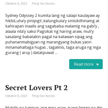
Oktubre 8, 2023
Pinay Sex Stories
Sydney Odyssey 2 kumita lang ng salapi kaulayaw ay
hikbiLuha’y pinipigil ,kalungkuta’y sinisikilhinaing at
kahirapan inaalis ang sagabalsa malamig na gabi’y ,
alaala nila’y saksi Pagsikat ng haring araw, muli’y
sasalang babatakin pagal na katawan sipag ang
puhananmabigyan ng marangyang bukas yaon
minamahaltaga hugas , tagalinis, taga aruga ng mga
gurang ( aruy ) datatpuwat …
Read more
Secret Lovers Pt 2
Oktubre 8, 2023
Pinay Sex Stories
Mabilis na lumipas ang mga araw, isang linggo na din