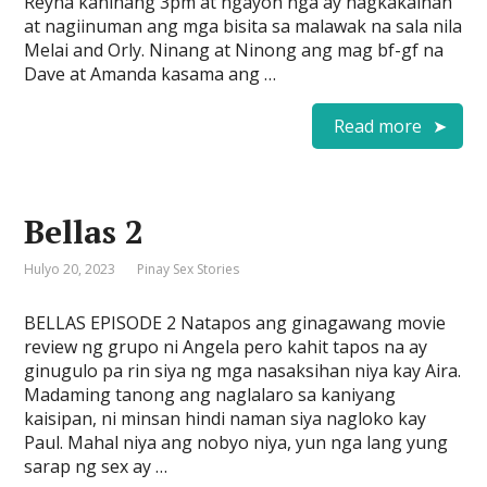
Reyna kaninang 3pm at ngayon nga ay nagkakainan
at nagiinuman ang mga bisita sa malawak na sala nila
Melai and Orly. Ninang at Ninong ang mag bf-gf na
Dave at Amanda kasama ang …
Read more
Bellas 2
Hulyo 20, 2023
Pinay Sex Stories
BELLAS EPISODE 2 Natapos ang ginagawang movie
review ng grupo ni Angela pero kahit tapos na ay
ginugulo pa rin siya ng mga nasaksihan niya kay Aira.
Madaming tanong ang naglalaro sa kaniyang
kaisipan, ni minsan hindi naman siya nagloko kay
Paul. Mahal niya ang nobyo niya, yun nga lang yung
sarap ng sex ay …