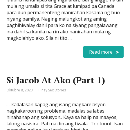
mula ng umalis si tita Grace at lumipad pa Canada
para dun permanenteng manirahan kasama ng buo
niyang pamilya. Naging malungkot ang aming
paghihiwalay dahil para ko na siyang pangalawang
ina dahil sa kanila na rin ako nanirahan mula ng
magkolehiyo ako. Sila ni tito …
Read more
Si Jacob At Ako (Part 1)
Oktubre 8, 2023
Pinay Sex Stories
…..kadalasan kapag ang isang magkarelasyon
nagkakaroon ng problema, madalas sa labas
hinahanap ang solusyon.. Kaya sa halip na maayos,
lalong nasisira.. Pati na din ang tiwala.. Tootooot..Isan