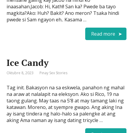
mensahe galing kay Jacob na hindi ko
inaasahan.Jacob: Hi, Kath!! San ka? Pwede ba tayo
magkita?Ako: Huh? Bakit? Ano meron? Tsaka hindi
pwede si Sam ngayon eh.. Kasama …
Read more
Ice Candy
Oktubre 8, 2023
Pinay Sex Stories
Tag init. Bakasyon na sa eskwela, panahon ng mahal
na araw at nalalapit na eleksyon. Ako si Rico, 19 na
taong gulang. May taas na 5’8 at may tamang laki ng
katawan. Moreno, at syempre gwapo. Ang aking Ina
ay isang tindera ng halo-halo sa palengke at ang
aking Ama naman ay isang dating tricycle …