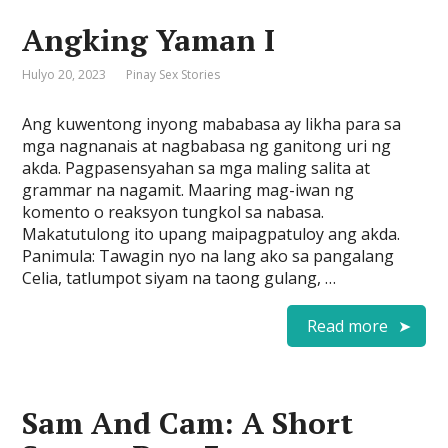
Angking Yaman I
Hulyo 20, 2023
Pinay Sex Stories
Ang kuwentong inyong mababasa ay likha para sa
mga nagnanais at nagbabasa ng ganitong uri ng
akda. Pagpasensyahan sa mga maling salita at
grammar na nagamit. Maaring mag-iwan ng
komento o reaksyon tungkol sa nabasa.
Makatutulong ito upang maipagpatuloy ang akda.
Panimula: Tawagin nyo na lang ako sa pangalang
Celia, tatlumpot siyam na taong gulang, …
Read more
Sam And Cam: A Short