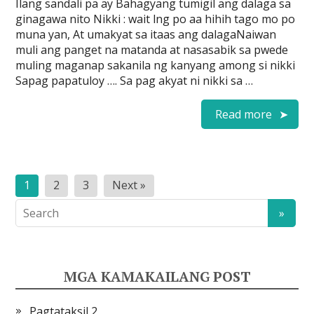
Ilang sandali pa ay Bahagyang tumigil ang dalaga sa
ginagawa nito Nikki : wait lng po aa hihih tago mo po
muna yan, At umakyat sa itaas ang dalagaNaiwan
muli ang panget na matanda at nasasabik sa pwede
muling maganap sakanila ng kanyang among si nikki
Sapag papatuloy …. Sa pag akyat ni nikki sa …
Read more
Pahina
1
2
3
Next »
ng
mga
post
MGA KAMAKAILANG POST
Pagtataksil 2