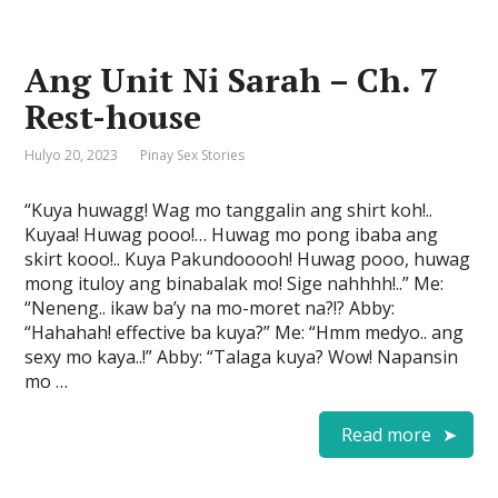
Ang Unit Ni Sarah – Ch. 7
Rest-house
Hulyo 20, 2023
Pinay Sex Stories
“Kuya huwagg! Wag mo tanggalin ang shirt koh!..
Kuyaa! Huwag pooo!… Huwag mo pong ibaba ang
skirt kooo!.. Kuya Pakundooooh! Huwag pooo, huwag
mong ituloy ang binabalak mo! Sige nahhhh!..” Me:
“Neneng.. ikaw ba’y na mo-moret na?!? Abby:
“Hahahah! effective ba kuya?” Me: “Hmm medyo.. ang
sexy mo kaya..!” Abby: “Talaga kuya? Wow! Napansin
mo …
Read more