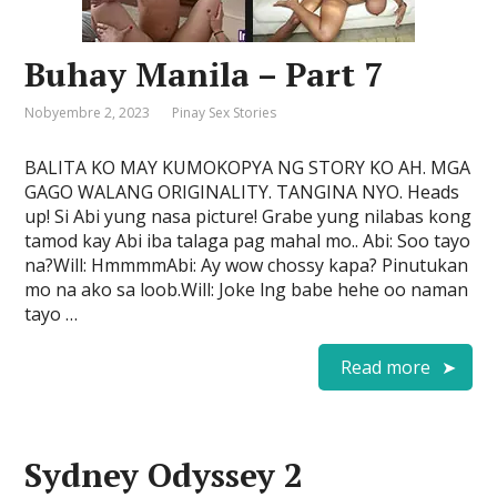
Buhay Manila – Part 7
Nobyembre 2, 2023
Pinay Sex Stories
BALITA KO MAY KUMOKOPYA NG STORY KO AH. MGA
GAGO WALANG ORIGINALITY. TANGINA NYO. Heads
up! Si Abi yung nasa picture! Grabe yung nilabas kong
tamod kay Abi iba talaga pag mahal mo.. Abi: Soo tayo
na?Will: HmmmmAbi: Ay wow chossy kapa? Pinutukan
mo na ako sa loob.Will: Joke lng babe hehe oo naman
tayo …
Read more
Sydney Odyssey 2