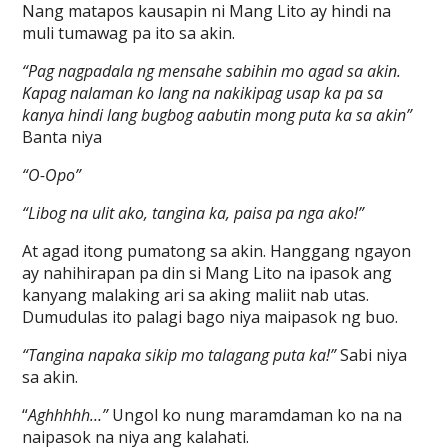
Nang matapos kausapin ni Mang Lito ay hindi na
muli tumawag pa ito sa akin.
“Pag nagpadala ng mensahe sabihin mo agad sa akin.
Kapag nalaman ko lang na nakikipag usap ka pa sa
kanya hindi lang bugbog aabutin mong puta ka sa akin”
Banta niya
“O-Opo”
“Libog na ulit ako, tangina ka, paisa pa nga ako!”
At agad itong pumatong sa akin. Hanggang ngayon
ay nahihirapan pa din si Mang Lito na ipasok ang
kanyang malaking ari sa aking maliit nab utas.
Dumudulas ito palagi bago niya maipasok ng buo.
“Tangina napaka sikip mo talagang puta ka!”
Sabi niya
sa akin.
“
Aghhhhh…”
Ungol ko nung maramdaman ko na na
naipasok na niya ang kalahati.