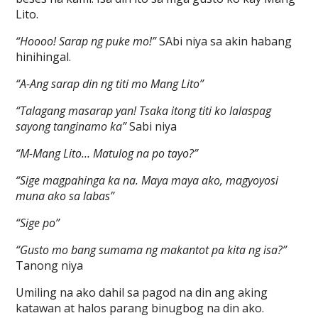
Lito.
“Hoooo! Sarap ng puke mo!”
SAbi niya sa akin habang
hinihingal.
“A-Ang sarap din ng titi mo Mang Lito”
“Talagang masarap yan! Tsaka itong titi ko lalaspag
sayong tanginamo ka”
Sabi niya
“M-Mang Lito… Matulog na po tayo?”
“Sige magpahinga ka na. Maya maya ako, magyoyosi
muna ako sa labas”
“Sige po”
“Gusto mo bang sumama ng makantot pa kita ng isa?”
Tanong niya
Umiling na ako dahil sa pagod na din ang aking
katawan at halos parang binugbog na din ako.