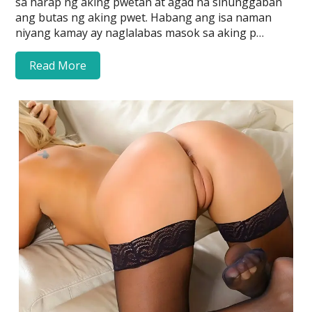
sa harap ng aking pwetan at agad na sinunggaban
ang butas ng aking pwet. Habang ang isa naman
niyang kamay ay naglalabas masok sa aking p…
Read More