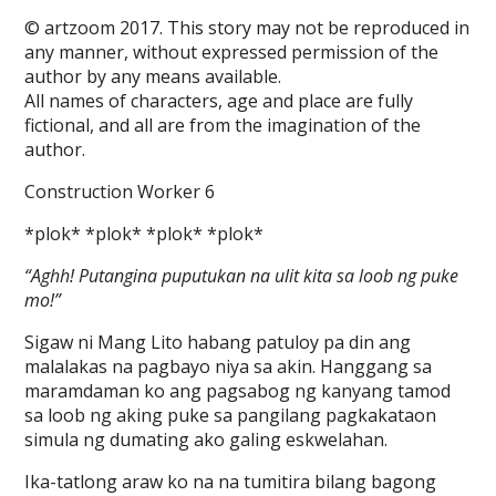
© artzoom 2017. This story may not be reproduced in
any manner, without expressed permission of the
author by any means available.
All names of characters, age and place are fully
fictional, and all are from the imagination of the
author.
Construction Worker 6
*plok* *plok* *plok* *plok*
“Aghh! Putangina puputukan na ulit kita sa loob ng puke
mo!”
Sigaw ni Mang Lito habang patuloy pa din ang
malalakas na pagbayo niya sa akin. Hanggang sa
maramdaman ko ang pagsabog ng kanyang tamod
sa loob ng aking puke sa pangilang pagkakataon
simula ng dumating ako galing eskwelahan.
Ika-tatlong araw ko na na tumitira bilang bagong