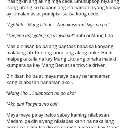
inaangkin ang aking mga dede. Sinusupsop niya ang
isang utong ko habang ang isa naman niyang kamay
ay lumalamas at pumipisil sa isa kong dede.
“Aghhhh… Mang Litooo… Napakasarap! Sige pa po.”
“Tangina ang galing ng asawa ko!”
Sabi ni Mang Lito
Mas binilisan ko pa ang pagtaas baba sa kanyang
malaking titi. Punong puno ang aking puke. Hindi
maipagkakaila na kay Mang Lito ang pinaka malaki
kumpara sa kay Mang Ben at sa tricycle driver.
Binilisan ko pa at maya maya pa ay naramdaman
kong lalabasan nanaman ako…
“
Mang Lito… Lalabasan na po ako”
“
Ako din! Tangina mo ka!!”
Maya maya pa ay halos sabay kaming nilabasan.
Madami pa din siyang nilalabas kahit na nakailang
beses na kami. Isa din ito sa mga gusto ko kay Mang