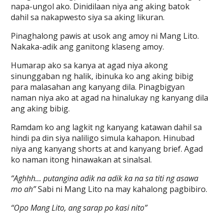
napa-ungol ako. Dinidilaan niya ang aking batok
dahil sa nakapwesto siya sa aking likuran.
Pinaghalong pawis at usok ang amoy ni Mang Lito.
Nakaka-adik ang ganitong klaseng amoy.
Humarap ako sa kanya at agad niya akong
sinunggaban ng halik, ibinuka ko ang aking bibig
para malasahan ang kanyang dila. Pinagbigyan
naman niya ako at agad na hinalukay ng kanyang dila
ang aking bibig.
Ramdam ko ang lagkit ng kanyang katawan dahil sa
hindi pa din siya naliligo simula kahapon. Hinubad
niya ang kanyang shorts at and kanyang brief. Agad
ko naman itong hinawakan at sinalsal.
“Aghhh… putangina adik na adik ka na sa titi ng asawa
mo ah”
Sabi ni Mang Lito na may kahalong pagbibiro.
“Opo Mang Lito, ang sarap po kasi nito”