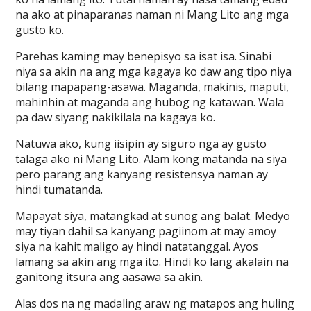
na ako at pinaparanas naman ni Mang Lito ang mga
gusto ko.
Parehas kaming may benepisyo sa isat isa. Sinabi
niya sa akin na ang mga kagaya ko daw ang tipo niya
bilang mapapang-asawa. Maganda, makinis, maputi,
mahinhin at maganda ang hubog ng katawan. Wala
pa daw siyang nakikilala na kagaya ko.
Natuwa ako, kung iisipin ay siguro nga ay gusto
talaga ako ni Mang Lito. Alam kong matanda na siya
pero parang ang kanyang resistensya naman ay
hindi tumatanda.
Mapayat siya, matangkad at sunog ang balat. Medyo
may tiyan dahil sa kanyang pagiinom at may amoy
siya na kahit maligo ay hindi natatanggal. Ayos
lamang sa akin ang mga ito. Hindi ko lang akalain na
ganitong itsura ang aasawa sa akin.
Alas dos na ng madaling araw ng matapos ang huling