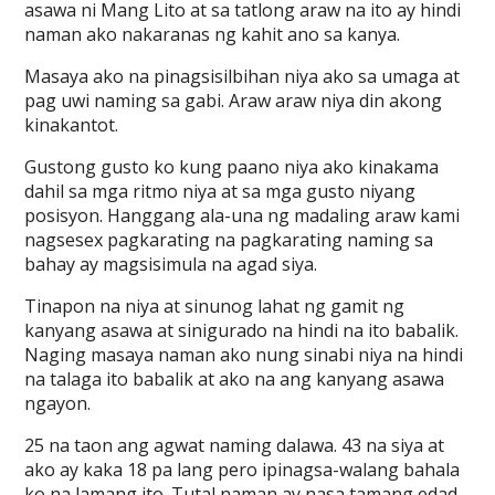
asawa ni Mang Lito at sa tatlong araw na ito ay hindi
naman ako nakaranas ng kahit ano sa kanya.
Masaya ako na pinagsisilbihan niya ako sa umaga at
pag uwi naming sa gabi. Araw araw niya din akong
kinakantot.
Gustong gusto ko kung paano niya ako kinakama
dahil sa mga ritmo niya at sa mga gusto niyang
posisyon. Hanggang ala-una ng madaling araw kami
nagsesex pagkarating na pagkarating naming sa
bahay ay magsisimula na agad siya.
Tinapon na niya at sinunog lahat ng gamit ng
kanyang asawa at sinigurado na hindi na ito babalik.
Naging masaya naman ako nung sinabi niya na hindi
na talaga ito babalik at ako na ang kanyang asawa
ngayon.
25 na taon ang agwat naming dalawa. 43 na siya at
ako ay kaka 18 pa lang pero ipinagsa-walang bahala
ko na lamang ito. Tutal naman ay nasa tamang edad