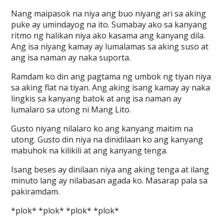
Nang maipasok na niya ang buo niyang ari sa aking
puke ay umindayog na ito. Sumabay ako sa kanyang
ritmo ng halikan niya ako kasama ang kanyang dila.
Ang isa niyang kamay ay lumalamas sa aking suso at
ang isa naman ay naka suporta.
Ramdam ko din ang pagtama ng umbok ng tiyan niya
sa aking flat na tiyan. Ang aking isang kamay ay naka
lingkis sa kanyang batok at ang isa naman ay
lumalaro sa utong ni Mang Lito.
Gusto niyang nilalaro ko ang kanyang maitim na
utong. Gusto din niya na dinidilaan ko ang kanyang
mabuhok na kilikili at ang kanyang tenga.
Isang beses ay dinilaan niya ang aking tenga at ilang
minuto lang ay nilabasan agada ko. Masarap pala sa
pakiramdam.
*plok* *plok* *plok* *plok*