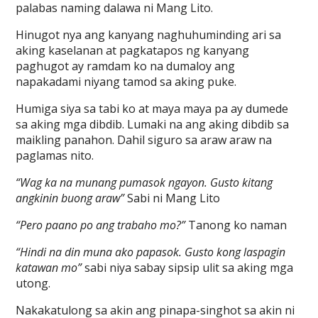
palabas naming dalawa ni Mang Lito.
Hinugot nya ang kanyang naghuhuminding ari sa
aking kaselanan at pagkatapos ng kanyang
paghugot ay ramdam ko na dumaloy ang
napakadami niyang tamod sa aking puke.
Humiga siya sa tabi ko at maya maya pa ay dumede
sa aking mga dibdib. Lumaki na ang aking dibdib sa
maikling panahon. Dahil siguro sa araw araw na
paglamas nito.
“Wag ka na munang pumasok ngayon. Gusto kitang
angkinin buong araw”
Sabi ni Mang Lito
“Pero paano po ang trabaho mo?”
Tanong ko naman
“Hindi na din muna ako papasok. Gusto kong laspagin
katawan mo”
sabi niya sabay sipsip ulit sa aking mga
utong.
Nakakatulong sa akin ang pinapa-singhot sa akin ni