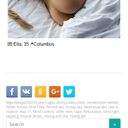
💌 Ella, 35📍Columbus
Mga kataga
2020 (3 years ago)
,
amoy pawis
,
Anal
,
construction worker
,
fetish
,
Fiction
,
First Time
,
forced sex
,
Group Sex
,
Interracial Sex
,
Live in
,
mature
,
May 11
,
Mind Control
,
older men
,
rape
,
Reluctance
,
schoolgirl
,
tagalog
,
tricycle driver
,
Young and old
,
Young girl