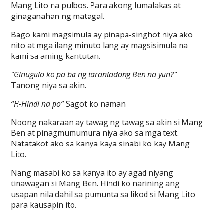
Mang Lito na pulbos. Para akong lumalakas at
ginaganahan ng matagal.
Bago kami magsimula ay pinapa-singhot niya ako
nito at mga ilang minuto lang ay magsisimula na
kami sa aming kantutan.
“Ginugulo ko pa ba ng tarantadong Ben na yun?”
Tanong niya sa akin.
“H-Hindi na po”
Sagot ko naman
Noong nakaraan ay tawag ng tawag sa akin si Mang
Ben at pinagmumumura niya ako sa mga text.
Natatakot ako sa kanya kaya sinabi ko kay Mang
Lito.
Nang masabi ko sa kanya ito ay agad niyang
tinawagan si Mang Ben. Hindi ko narining ang
usapan nila dahil sa pumunta sa likod si Mang Lito
para kausapin ito.