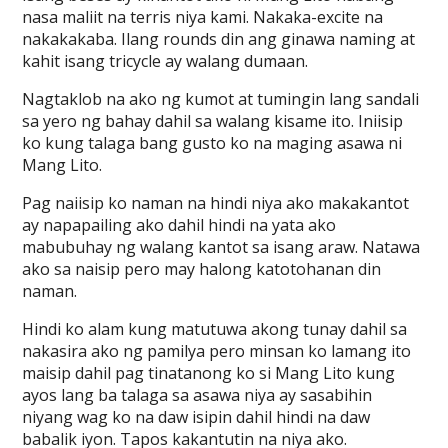
nasa maliit na terris niya kami. Nakaka-excite na
nakakakaba. Ilang rounds din ang ginawa naming at
kahit isang tricycle ay walang dumaan.
Nagtaklob na ako ng kumot at tumingin lang sandali
sa yero ng bahay dahil sa walang kisame ito. Iniisip
ko kung talaga bang gusto ko na maging asawa ni
Mang Lito.
Pag naiisip ko naman na hindi niya ako makakantot
ay napapailing ako dahil hindi na yata ako
mabubuhay ng walang kantot sa isang araw. Natawa
ako sa naisip pero may halong katotohanan din
naman.
Hindi ko alam kung matutuwa akong tunay dahil sa
nakasira ako ng pamilya pero minsan ko lamang ito
maisip dahil pag tinatanong ko si Mang Lito kung
ayos lang ba talaga sa asawa niya ay sasabihin
niyang wag ko na daw isipin dahil hindi na daw
babalik iyon. Tapos kakantutin na niya ako.