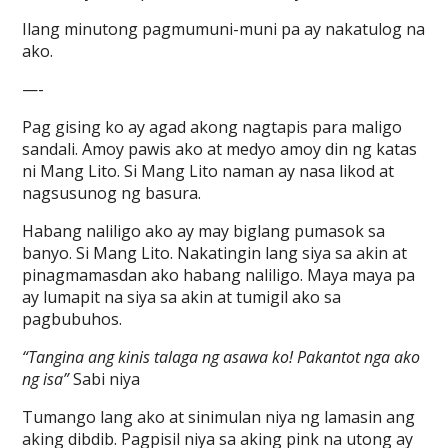
Ilang minutong pagmumuni-muni pa ay nakatulog na
ako.
—-
Pag gising ko ay agad akong nagtapis para maligo
sandali. Amoy pawis ako at medyo amoy din ng katas
ni Mang Lito. Si Mang Lito naman ay nasa likod at
nagsusunog ng basura.
Habang naliligo ako ay may biglang pumasok sa
banyo. Si Mang Lito. Nakatingin lang siya sa akin at
pinagmamasdan ako habang naliligo. Maya maya pa
ay lumapit na siya sa akin at tumigil ako sa
pagbubuhos.
“Tangina ang kinis talaga ng asawa ko! Pakantot nga ako
ng isa”
Sabi niya
Tumango lang ako at sinimulan niya ng lamasin ang
aking dibdib. Pagpisil niya sa aking pink na utong ay