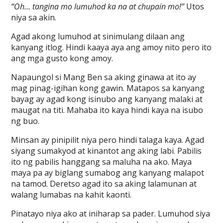
“Oh… tangina mo lumuhod ka na at chupain mo!”
Utos
niya sa akin.
Agad akong lumuhod at sinimulang dilaan ang
kanyang itlog. Hindi kaaya aya ang amoy nito pero ito
ang mga gusto kong amoy.
Napaungol si Mang Ben sa aking ginawa at ito ay
mag pinag-igihan kong gawin. Matapos sa kanyang
bayag ay agad kong isinubo ang kanyang malaki at
maugat na titi. Mahaba ito kaya hindi kaya na isubo
ng buo.
Minsan ay pinipilit niya pero hindi talaga kaya. Agad
siyang sumakyod at kinantot ang aking labi. Pabilis
ito ng pabilis hanggang sa maluha na ako. Maya
maya pa ay biglang sumabog ang kanyang malapot
na tamod. Deretso agad ito sa aking lalamunan at
walang lumabas na kahit kaonti.
Pinatayo niya ako at iniharap sa pader. Lumuhod siya