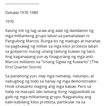
—————————
Dekada 1970-1980
1970
Kasing init ng tag-araw ang alab ng damdamin ng
mga militanteng grupo laban sa pamahalaan ni
Pangulong Marcos. Bunga ito ng madugo at marahas
na pagbuwag ng militar sa mga kilos protesta laban
sa gobyerno nuong unang tatlong buwan ng taon.
Ang kaganapang yun ay tinaguriang ng mga anti-
Marcos militants na “Unang Sigwa ng Kuwarto” (The
First Quarter Storm).
Sa panahong yun, may mga namatay, nalumpo, at
nabugbog ng todo sa hanay ng mga demonstrador .
Hindi sinasanto maging ang mga babae. Pero sa
halip na masupil, lalo lamang itong nagpasiklab sa
galit ng mga militanteng grupo. Nagpatuloy ang
kabi-kabilang kilos protesta, partikular na sa