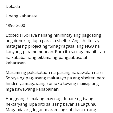
Dekada
Unang kabanata.
1990-2000
Excited si Soraya habang hinihintay ang pagdating
ang donor ng lupa para sa shelter. Ang shelter ay
matagal ng project ng “SinagPagasa, ang NGO na
kanyang pinamumunuan. Para ito sa mga mahihirap
na kababaihang biktima ng pangaabuso at
kaharasan.
Marami ng pakakataon na parang nawawalan na si
Soraya ng pag-asang maitatayo pa ang shelter, pero
hindi niya magawang sumuko tuwing maiisip ang
mga kawawang kababaihan.
Hanggang himalang may nag donate ng isang
hektaryang lupa dito sa isang bayan sa Laguna.
Maganda ang lugar, marami ng subdivision ang