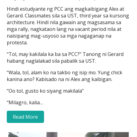
Hindi estudyante ng PCC ang magkaibigang Alex at
Gerard. Classmates sila sa UST, third year sa kursong
architecture. Hindi nila gawain ang magsasama sa
mga rally, nagkataon lang na vacant period nila at
naisipang mag-usyoso sa mga nagaganap na
protesta.
“Tol, may kakilala ka ba sa PCC?” Tanong ni Gerard
habang naglalakad sila pabalik sa UST.
“Wala, tol, alam ko na takbo ng isip mo. Yung chick
kanina ano? Kabisado na ni Alex ang kaibigan.
“Oo tol, gusto ko siyang makilala”
“Milagro, kalia…
Read More