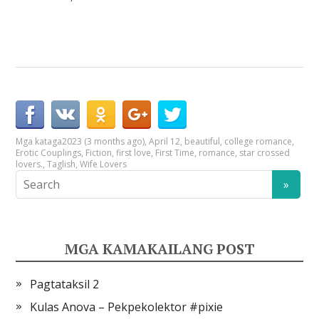
Mga kataga
2023 (3 months ago)
,
April 12
,
beautiful
,
college romance
,
Erotic Couplings
,
Fiction
,
first love
,
First Time
,
romance
,
star crossed
lovers.
,
Taglish
,
Wife Lovers
MGA KAMAKAILANG POST
Pagtataksil 2
Kulas Anova – Pekpekolektor #pixie