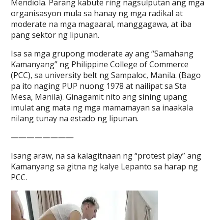
Mendiola. Parang kabute ring nagsulputan ang mga
organisasyon mula sa hanay ng mga radikal at
moderate na mga magaaral, manggagawa, at iba
pang sektor ng lipunan.
Isa sa mga grupong moderate ay ang “Samahang
Kamanyang” ng Philippine College of Commerce
(PCC), sa university belt ng Sampaloc, Manila. (Bago
pa ito naging PUP nuong 1978 at nailipat sa Sta
Mesa, Manila). Ginagamit nito ang sining upang
imulat ang mata ng mga mamamayan sa inaakala
nilang tunay na estado ng lipunan.
————————
Isang araw, na sa kalagitnaan ng “protest play” ang
Kamanyang sa gitna ng kalye Lepanto sa harap ng
PCC.