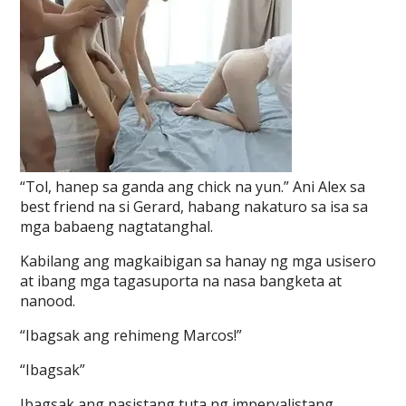
“Tol, hanep sa ganda ang chick na yun.” Ani Alex sa
best friend na si Gerard, habang nakaturo sa isa sa
mga babaeng nagtatanghal.
Kabilang ang magkaibigan sa hanay ng mga usisero
at ibang mga tagasuporta na nasa bangketa at
nanood.
“Ibagsak ang rehimeng Marcos!”
“Ibagsak”
Ibagsak ang pasistang tuta ng imperyalistang