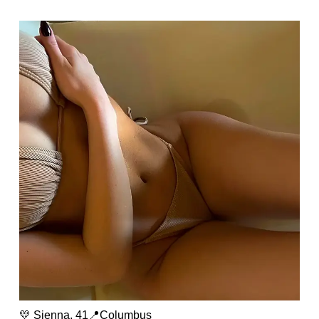
💛 Sienna, 41📍Columbus