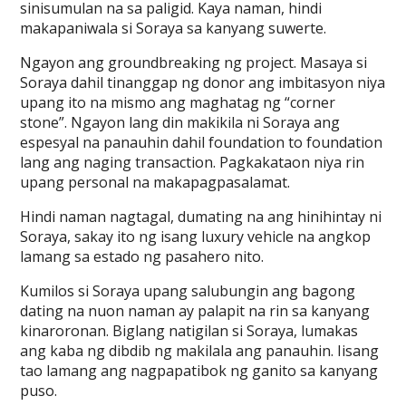
sinisumulan na sa paligid. Kaya naman, hindi
makapaniwala si Soraya sa kanyang suwerte.
Ngayon ang groundbreaking ng project. Masaya si
Soraya dahil tinanggap ng donor ang imbitasyon niya
upang ito na mismo ang maghatag ng “corner
stone”. Ngayon lang din makikila ni Soraya ang
espesyal na panauhin dahil foundation to foundation
lang ang naging transaction. Pagkakataon niya rin
upang personal na makapagpasalamat.
Hindi naman nagtagal, dumating na ang hinihintay ni
Soraya, sakay ito ng isang luxury vehicle na angkop
lamang sa estado ng pasahero nito.
Kumilos si Soraya upang salubungin ang bagong
dating na nuon naman ay palapit na rin sa kanyang
kinaroronan. Biglang natigilan si Soraya, lumakas
ang kaba ng dibdib ng makilala ang panauhin. Iisang
tao lamang ang nagpapatibok ng ganito sa kanyang
puso.