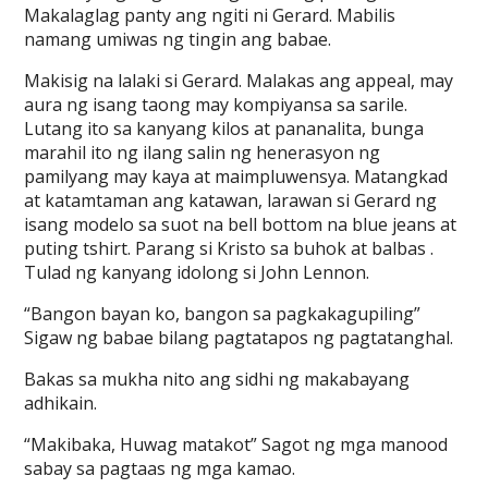
Makalaglag panty ang ngiti ni Gerard. Mabilis
namang umiwas ng tingin ang babae.
Makisig na lalaki si Gerard. Malakas ang appeal, may
aura ng isang taong may kompiyansa sa sarile.
Lutang ito sa kanyang kilos at pananalita, bunga
marahil ito ng ilang salin ng henerasyon ng
pamilyang may kaya at maimpluwensya. Matangkad
at katamtaman ang katawan, larawan si Gerard ng
isang modelo sa suot na bell bottom na blue jeans at
puting tshirt. Parang si Kristo sa buhok at balbas .
Tulad ng kanyang idolong si John Lennon.
“Bangon bayan ko, bangon sa pagkakagupiling”
Sigaw ng babae bilang pagtatapos ng pagtatanghal.
Bakas sa mukha nito ang sidhi ng makabayang
adhikain.
“Makibaka, Huwag matakot” Sagot ng mga manood
sabay sa pagtaas ng mga kamao.