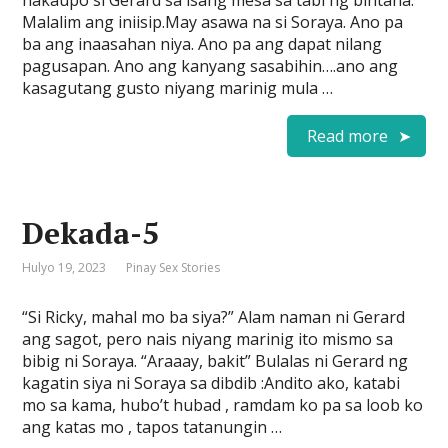
nakaupo si Gerard sa isang mesa sa tabi ng bintana.
Malalim ang iniisip.May asawa na si Soraya. Ano pa
ba ang inaasahan niya. Ano pa ang dapat nilang
pagusapan. Ano ang kanyang sasabihin….ano ang
kasagutang gusto niyang marinig mula …
Read more
Dekada-5
Hulyo 19, 2023
Pinay Sex Stories
“Si Ricky, mahal mo ba siya?” Alam naman ni Gerard
ang sagot, pero nais niyang marinig ito mismo sa
bibig ni Soraya. “Araaay, bakit” Bulalas ni Gerard ng
kagatin siya ni Soraya sa dibdib :Andito ako, katabi
mo sa kama, hubo’t hubad , ramdam ko pa sa loob ko
ang katas mo , tapos tatanungin …