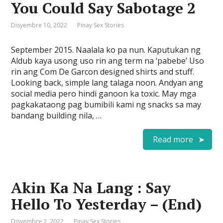
You Could Say Sabotage 2
Disyembre 10, 2022
Pinay Sex Stories
September 2015. Naalala ko pa nun. Kaputukan ng
Aldub kaya usong uso rin ang term na ‘pabebe’ Uso
rin ang Com De Garcon designed shirts and stuff.
Looking back, simple lang talaga noon. Andyan ang
social media pero hindi ganoon ka toxic. May mga
pagkakataong pag bumibili kami ng snacks sa may
bandang building nila, …
Read more
Akin Ka Na Lang : Say
Hello To Yesterday – (End)
Disyembre 2, 2022
Pinay Sex Stories