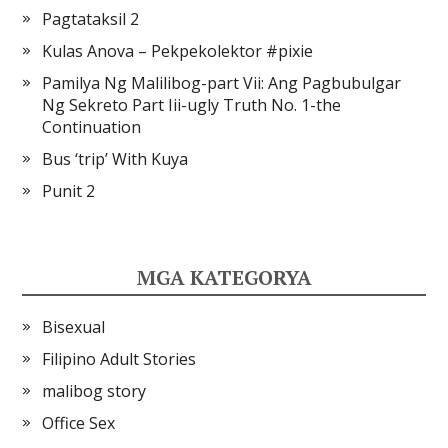
Pagtataksil 2
Kulas Anova – Pekpekolektor #pixie
Pamilya Ng Malilibog-part Vii: Ang Pagbubulgar
Ng Sekreto Part Iii-ugly Truth No. 1-the
Continuation
Bus ‘trip’ With Kuya
Punit 2
MGA KATEGORYA
Bisexual
Filipino Adult Stories
malibog story
Office Sex