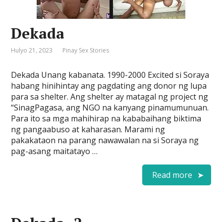
Dekada
Hulyo 21, 2023
Pinay Sex Stories
Dekada Unang kabanata. 1990-2000 Excited si Soraya
habang hinihintay ang pagdating ang donor ng lupa
para sa shelter. Ang shelter ay matagal ng project ng
“SinagPagasa, ang NGO na kanyang pinamumunuan.
Para ito sa mga mahihirap na kababaihang biktima
ng pangaabuso at kaharasan. Marami ng
pakakataon na parang nawawalan na si Soraya ng
pag-asang maitatayo …
Read more