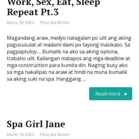
Work, Sex, Eat, Sleep
Repeat Pt.3
Marso 29, 2023
Pinay Sex Stories
Magandang araw, medyo natagalan po ulit ang aking
pagususulat at madami dami po tayong inasikaso. Sa
pagpaptuloy…. Bumalik na ako sa aking opisina,
trabaho ulit. Kailangan matapos ang mga deadline at
mga construction para kumita din. Naging busy ako
sa mga nakalipas na araw at hindi na muna bumalik
sa aking suki na spa. Hanggang …
Read more
Spa Girl Jane
Marso 16, 2023
Pinay Sex Stories