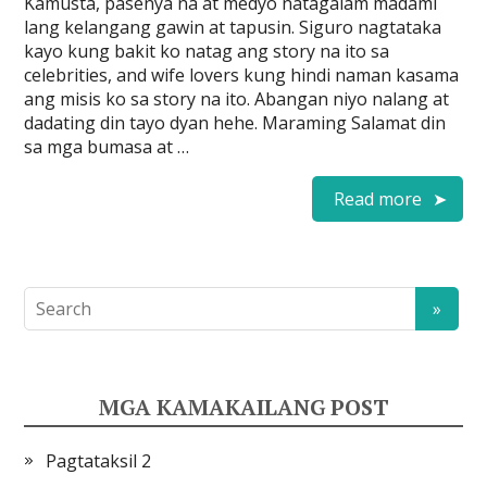
Kamusta, pasenya na at medyo natagalam madami
lang kelangang gawin at tapusin. Siguro nagtataka
kayo kung bakit ko natag ang story na ito sa
celebrities, and wife lovers kung hindi naman kasama
ang misis ko sa story na ito. Abangan niyo nalang at
dadating din tayo dyan hehe. Maraming Salamat din
sa mga bumasa at …
Read more
MGA KAMAKAILANG POST
Pagtataksil 2