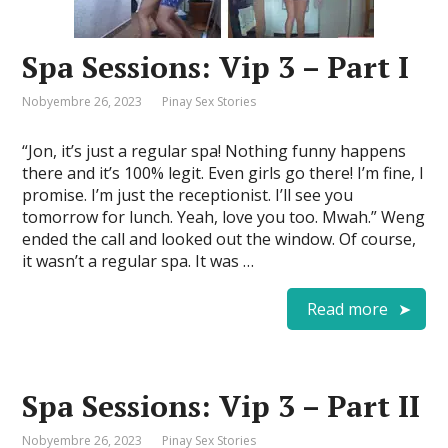
Spa Sessions: Vip 3 – Part I
Nobyembre 26, 2023
Pinay Sex Stories
“Jon, it’s just a regular spa! Nothing funny happens
there and it’s 100% legit. Even girls go there! I’m fine, I
promise. I’m just the receptionist. I’ll see you
tomorrow for lunch. Yeah, love you too. Mwah.” Weng
ended the call and looked out the window. Of course,
it wasn’t a regular spa. It was …
Read more
Spa Sessions: Vip 3 – Part II
Nobyembre 26, 2023
Pinay Sex Stories