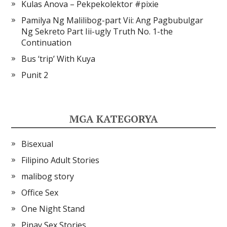
Kulas Anova – Pekpekolektor #pixie
Pamilya Ng Malilibog-part Vii: Ang Pagbubulgar
Ng Sekreto Part Iii-ugly Truth No. 1-the
Continuation
Bus ‘trip’ With Kuya
Punit 2
MGA KATEGORYA
Bisexual
Filipino Adult Stories
malibog story
Office Sex
One Night Stand
Pinay Sex Stories