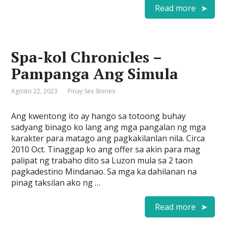
Read more
Spa-kol Chronicles –
Pampanga Ang Simula
Agosto 22, 2023
Pinay Sex Stories
Ang kwentong ito ay hango sa totoong buhay
sadyang binago ko lang ang mga pangalan ng mga
karakter para matago ang pagkakilanlan nila. Circa
2010 Oct. Tinaggap ko ang offer sa akin para mag
palipat ng trabaho dito sa Luzon mula sa 2 taon
pagkadestino Mindanao. Sa mga ka dahilanan na
pinag taksilan ako ng …
Read more