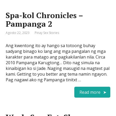
Spa-kol Chronicles –
Pampanga 2
Agosto 22, 2023
Pinay Sex Stories
Ang kwentong ito ay hango sa totoong buhay
sadyang binago ko lang ang mga pangalan ng mga
karakter para matago ang pagkakilanlan nila. Circa
2010 Pampanga Karugtong… Dito nag simula na
kinaibigan ko si Jade. Naging masugid na magtext pal
kami. Getting to you better ang tema namin ngayon.
Pag nagawi ako ng Pampanga tinitxt …
Read more