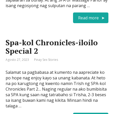
sapalaran sa buhay. At ang SPA or Massage Parlor ay
isang negosyong nag sulputan na parang …
Read more
Spa-kol Chronicles-iloilo
Special 2
Agosto 27, 2023
Pinay Sex Stories
Salamat sa pagbabasa at kumento na aapreciate ko
po hope nag enjoy kayo sa unang kabanata. At heto
na po karugtong ng kwento namin Trish ng SPA-kol
Chronicles Part 2… Naging regular na ako bumibisita
sa SPA kung saan nag tatrabaho si Trisha, 2-3 beses
sa isang buwan kami nag kikita. Minsan hindi na
talaga …